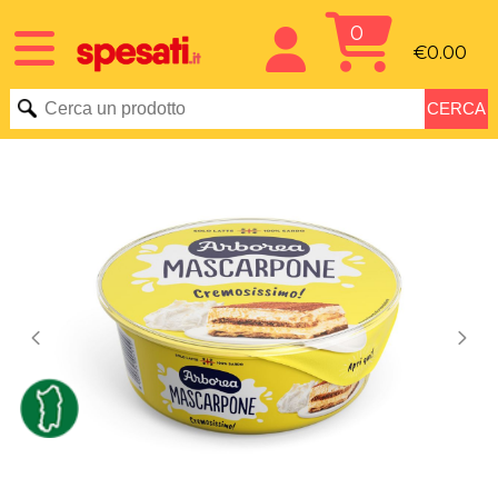
0
€0.00