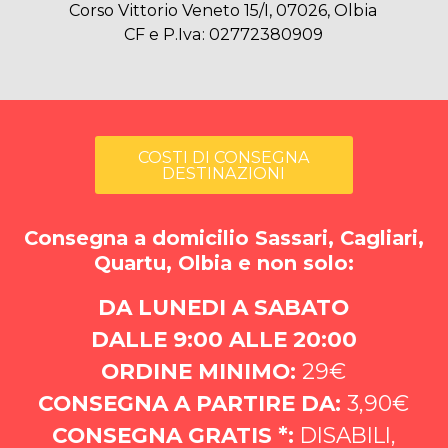
Corso Vittorio Veneto 15/I, 07026, Olbia
CF e P.Iva: 02772380909
COSTI DI CONSEGNA
DESTINAZIONI
Consegna a domicilio Sassari, Cagliari,
Quartu, Olbia e non solo:
DA LUNEDI A SABATO
DALLE 9:00 ALLE 20:00
ORDINE MINIMO:
29€
CONSEGNA A PARTIRE DA:
3,90€
CONSEGNA GRATIS *:
DISABILI,