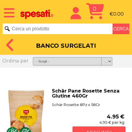
0
€0.00
BANCO SURGELATI
Ordina per
Schär Pane Rosette Senza
Glutine 460Gr
Schär Rosette 8Pz x 58Gr
4.95 €
4.95 € per kg