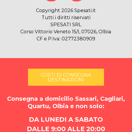
Copyright 2026 Spesati.it
Tutti i diritti riservati
SPESATI SRL
Corso Vittorio Veneto 15/I, 07026, Olbia
CF e P.Iva: 02772380909
COSTI DI CONSEGNA
DESTINAZIONI
Consegna a domicilio Sassari, Cagliari,
Quartu, Olbia e non solo:
DA LUNEDI A SABATO
DALLE 9:00 ALLE 20:00