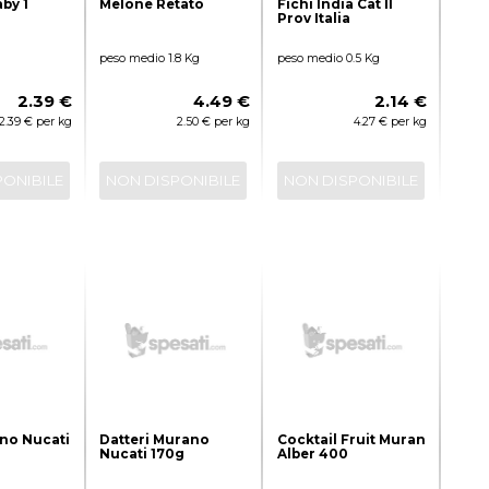
by 1
Melone Retato
Fichi India Cat II
Prov Italia
peso medio 1.8 Kg
peso medio 0.5 Kg
2.39 €
4.49 €
2.14 €
2.39 € per kg
2.50 € per kg
4.27 € per kg
PONIBILE
NON DISPONIBILE
NON DISPONIBILE
no Nucati
Datteri Murano
Cocktail Fruit Muran
Nucati 170g
Alber 400