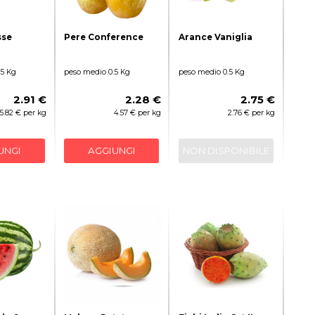
sse
Pere Conference
Arance Vaniglia
.5 Kg
peso medio 0.5 Kg
peso medio 0.5 Kg
2.91 €
2.28 €
2.75 €
5.82 € per kg
4.57 € per kg
2.76 € per kg
UNGI
AGGIUNGI
NON DISPONIBILE