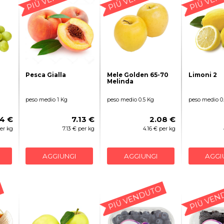
Pesca Gialla
Mele Golden 65-70
Limoni 2
Melinda
peso medio 1 Kg
peso medio 0.5 Kg
peso medio 0
4 €
7.13 €
2.08 €
per kg
7.13 € per kg
4.16 € per kg
AGGIUNGI
AGGIUNGI
AGGI
PIÙ VENDUTO
PIÙ VEN