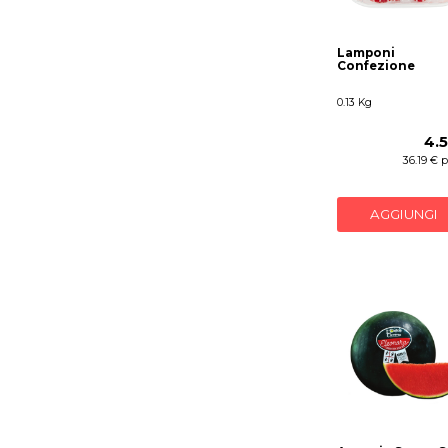
Lamponi
Confezione
0.13 Kg
4.
36.19 € 
AGGIUNGI