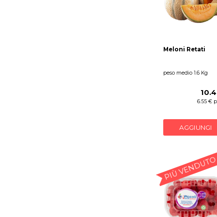
Meloni Retati
peso medio 1.6 Kg
10.
6.55 € 
AGGIUNGI
PIÙ VENDUTO