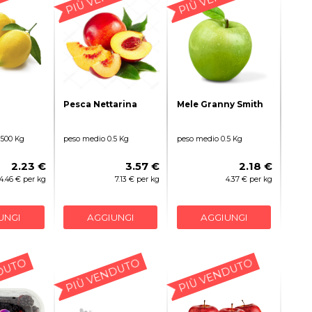
Pesca Nettarina
Mele Granny Smith
.500 Kg
peso medio 0.5 Kg
peso medio 0.5 Kg
2.23 €
3.57 €
2.18 €
4.46 € per kg
7.13 € per kg
4.37 € per kg
UNGI
AGGIUNGI
AGGIUNGI
DUTO
PIÙ VENDUTO
PIÙ VENDUTO