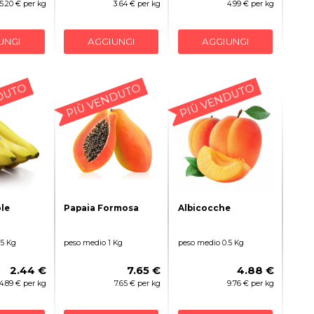
5.20 € per kg
3.64 € per kg
4.99 € per kg
UNGI
AGGIUNGI
AGGIUNGI
DUTO
PIÙ VENDUTO
PIÙ VENDUTO
le
Papaia Formosa
Albicocche
.5 Kg
peso medio 1 Kg
peso medio 0.5 Kg
2.44 €
7.65 €
4.88 €
4.89 € per kg
7.65 € per kg
9.76 € per kg