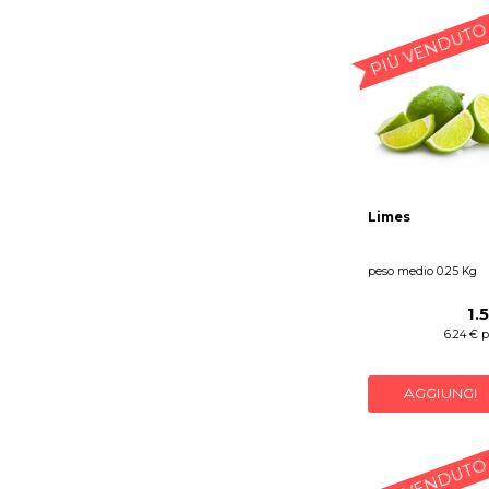
PIÙ VENDUTO
Limes
peso medio 0.25 Kg
1.
6.24 € 
AGGIUNGI
PIÙ VENDUTO