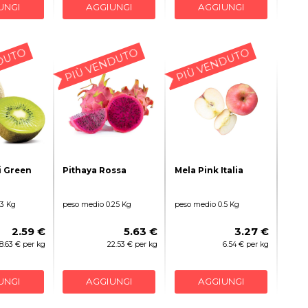
UNGI
AGGIUNGI
AGGIUNGI
DUTO
PIÙ VENDUTO
PIÙ VENDUTO
i Green
Pithaya Rossa
Mela Pink Italia
.3 Kg
peso medio 0.25 Kg
peso medio 0.5 Kg
2.59 €
5.63 €
3.27 €
8.63 € per kg
22.53 € per kg
6.54 € per kg
UNGI
AGGIUNGI
AGGIUNGI