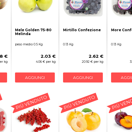
Mele Golden 75-80
Mirtillo Confezione
More Conf
Melinda
peso medio 0.5 Kg
0.13 Kg
0.13 Kg
48 €
2.03 €
2.62 €
per kg
4.06 € per kg
20.92 € per kg
3
AGGIUNGI
AGGIUNGI
AGGI
PIÙ VENDUTO
PIÙ VENDUTO
PIÙ VEN