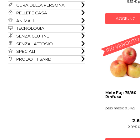
9.52 € 
CURA DELLA PERSONA
PELLET E CASA
AGGIUNGI
ANIMALI
TECNOLOGIA
SENZA GLUTINE
PIÙ VENDUTO
SENZA LATTOSIO
SPECIALI
PRODOTTI SARDI
Mele Fuji 75/80
Rinfusa
peso medio 0.5 Kg
2.
5.19 € 