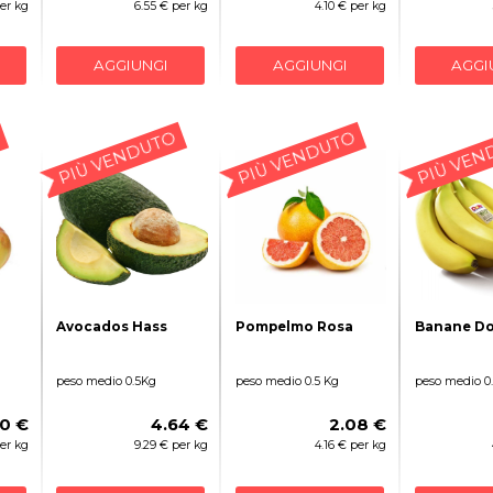
per kg
6.55 € per kg
4.10 € per kg
AGGIUNGI
AGGIUNGI
AGGI
PIÙ VENDUTO
PIÙ VENDUTO
PIÙ VEN
Avocados Hass
Pompelmo Rosa
Banane Do
peso medio 0.5Kg
peso medio 0.5 Kg
peso medio 0
60 €
4.64 €
2.08 €
per kg
9.29 € per kg
4.16 € per kg