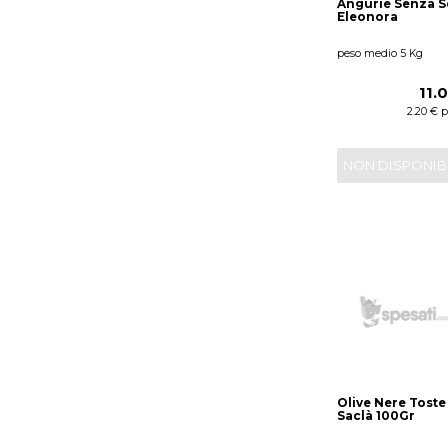
Angurie Senza S
Eleonora
peso medio 5 Kg
11.
2.20 € 
NON DISPONIB
Olive Nere Toste
Saclà 100Gr