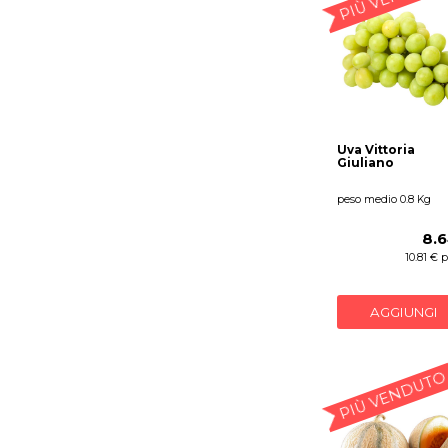
Uva Vittoria
Giuliano
peso medio 0.8 Kg
8.6
10.81 € 
AGGIUNGI
PIÙ VENDUTO