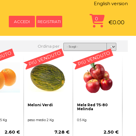
English version
0
ACCEDI
REGISTRATI
€0.00
Ordina per
DUTO
PIÙ VENDUTO
PIÙ VENDUTO
Meloni Verdi
Mele Red 75-80
Melinda
.5 Kg
peso medio 2 Kg
0.5 Kg
2.60 €
7.28 €
2.50 €