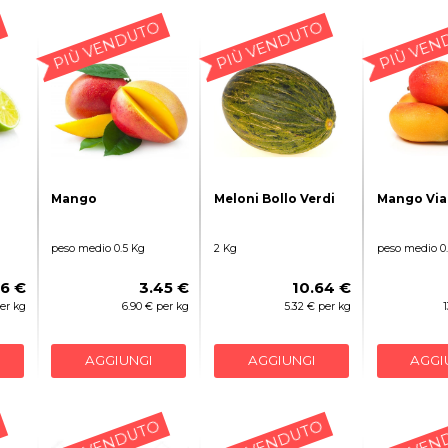
PIÙ VENDUTO
PIÙ VENDUTO
PIÙ VEN
Mango
Meloni Bollo Verdi
Mango Via
peso medio 0.5 Kg
2 Kg
peso medio 0
56 €
3.45 €
10.64 €
per kg
6.90 € per kg
5.32 € per kg
AGGIUNGI
AGGIUNGI
AGGI
PIÙ VENDUTO
PIÙ VENDUTO
PIÙ VEN