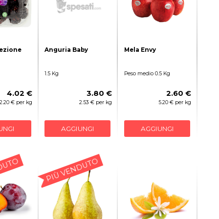
ezione
Anguria Baby
Mela Envy
1.5 Kg
Peso medio 0.5 Kg
4.02 €
3.80 €
2.60 €
2.20 € per kg
2.53 € per kg
5.20 € per kg
UNGI
AGGIUNGI
AGGIUNGI
DUTO
PIÙ VENDUTO