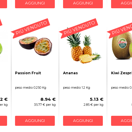
AGGIUNGI
AGGIUNGI
AGGI
PIÙ VENDUTO
PIÙ VENDUTO
PIÙ VEN
Passion Fruit
Ananas
Kiwi Zespr
peso medio 0.250 Kg
peso medio 1.2 Kg
peso medio 0
92 €
8.94 €
5.13 €
per kg
35.77 € per kg
2.85 € per kg
AGGIUNGI
AGGIUNGI
AGGI