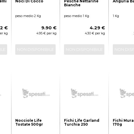
emi
Noci Di Cocco
Pesche Nettarine
Anguria Ba
Bianche
peso medio 2 Kg
peso medio 1 Kg
1 Kg
02 €
9.90 €
4.29 €
per kg
4.95 € per kg
4.30 € per kg
ILE
NON DISPONIBILE
NON DISPONIBILE
NON DIS
Nocciole Life
Fichi Life Garland
Fichi Mura
Tostate 500gr
Turchia 250
170g