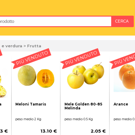
 e verdura
> Frutta
PIÙ VENDUTO
PIÙ VENDUTO
PIÙ VEN
a
Meloni Tamaris
Mele Golden 80-85
Arance
Melinda
peso medio 2 Kg
peso medio 0.5 Kg
peso medio 0
03 €
13.10 €
2.05 €