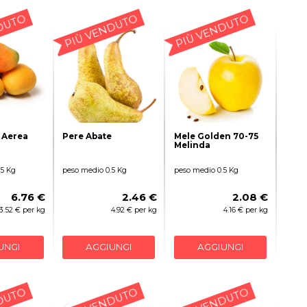
DUTO
PIÙ VENDUTO
PIÙ VENDUTO
 Aerea
Pere Abate
Mele Golden 70-75
Melinda
.5 Kg
peso medio 0.5 Kg
peso medio 0.5 Kg
6.76 €
2.46 €
2.08 €
13.52 € per kg
4.92 € per kg
4.16 € per kg
UNGI
AGGIUNGI
AGGIUNGI
DUTO
PIÙ VENDUTO
PIÙ VENDUTO