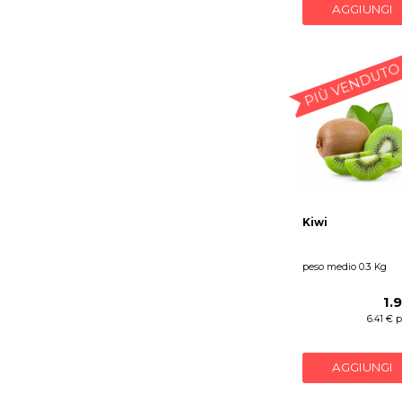
AGGIUNGI
PIÙ VENDUTO
Kiwi
peso medio 0.3 Kg
1.
6.41 € 
AGGIUNGI