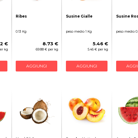
Ribes
Susine Gialle
Susine Ro
0.13 Kg
peso medio 1 Kg
peso medio 0
52 €
8.73 €
5.46 €
per kg
69.88 € per kg
5.46 € per kg
AGGIUNGI
AGGIUNGI
AGGI