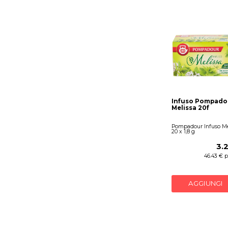
Infuso Pompado
Melissa 20f
Pompadour Infuso Me
20 x 1,8 g
3.
46.43 € p
AGGIUNGI