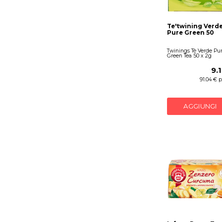
Te'twining Verd
Pure Green 50
Twinings Tè Verde Pu
Green Tea 50 x 2g
9.
91.04 € 
AGGIUNGI