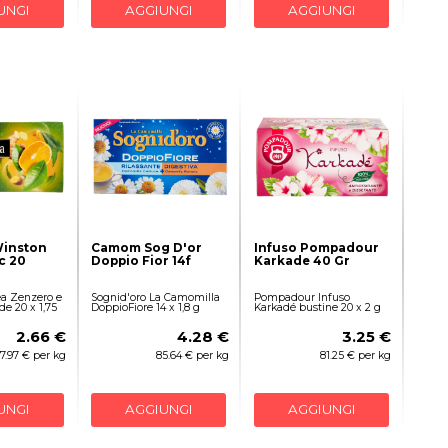
UNGI
AGGIUNGI
AGGIUNGI
Winston
Camom Sog D'or
Infuso Pompadour
c 20
Doppio Fior 14f
Karkade 40 Gr
ea Zenzero e
Sognid'oro La Camomilla
Pompadour Infuso
de 20 x 1,75
DoppioFiore 14 x 1,8 g
Karkadé bustine 20 x 2 g
2.66 €
4.28 €
3.25 €
7.97 € per kg
85.64 € per kg
81.25 € per kg
UNGI
AGGIUNGI
AGGIUNGI