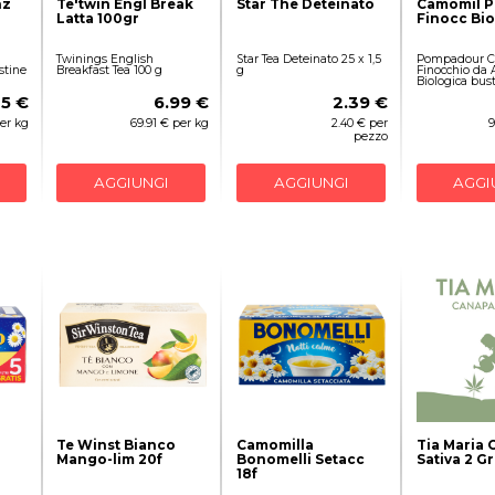
nz
Te'twin Engl Break
Star The Deteinato
Camomil 
Latta 100gr
Finocc Bio 
Twinings English
Star Tea Deteinato 25 x 1,5
Pompadour C
stine
Breakfast Tea 100 g
g
Finocchio da 
Biologica bust
25 €
6.99 €
2.39 €
er kg
69.91 € per kg
2.40 € per
9
pezzo
AGGIUNGI
AGGIUNGI
AGGI
Te Winst Bianco
Camomilla
Tia Maria 
Mango-lim 20f
Bonomelli Setacc
Sativa 2 G
18f