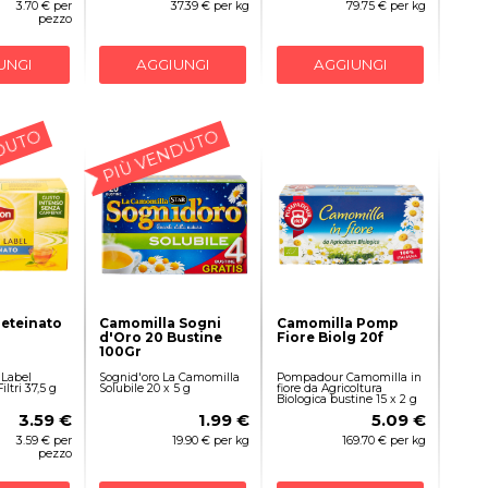
3.70 € per
37.39 € per kg
79.75 € per kg
pezzo
UNGI
AGGIUNGI
AGGIUNGI
DUTO
PIÙ VENDUTO
Deteinato
Camomilla Sogni
Camomilla Pomp
d'Oro 20 Bustine
Fiore Biolg 20f
100Gr
 Label
Sognid'oro La Camomilla
Pompadour Camomilla in
ltri 37,5 g
Solubile 20 x 5 g
fiore da Agricoltura
Biologica bustine 15 x 2 g
3.59 €
1.99 €
5.09 €
3.59 € per
19.90 € per kg
169.70 € per kg
pezzo