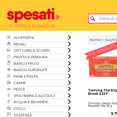
LA SPESA A DOMICILIO
IN OFFERTA
Home
>
Scaff
REGALI
PIÙ VENDUTO
GIFT CARD E SCONTI
FRUTTA E VERDURA
BANCO FRIGO
BANCO SURGELATI
PANE E PASTA
CARNE
PESCE
Twining The Eng
Break X25 F
VINO BIRRA E ALCOLICI
ACQUA E BEVANDE
Twinings Classics Eng
Breakfast Tea 50 g
DOLCI
3.
SCAFFALE