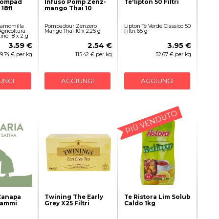
Pompad
Infuso Pomp Zenz-
Te'lipton 50 Filtri
18fl
mango Thai 10
amomilla
Pompadour Zenzero
Lipton Tè Verde Classico 50
Agricoltura
Mango Thai 10 x 2,25 g
Filtri 65 g
ine 18 x 2 g
3.59 €
2.54 €
3.95 €
9.74 € per kg
115.42 € per kg
52.67 € per kg
UNGI
AGGIUNGI
AGGIUNGI
PIÙ VENDUTO
Canapa
Twining The Early
Te Ristora Lim Solub
rammi
Grey X25 Filtri
Caldo 1kg