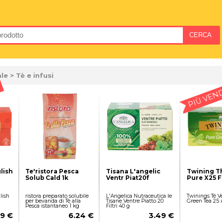
ale
> Tè e infusi
PIÙ VEN
lish
Te'ristora Pesca
Tisana L'angelic
Twining T
Solub Cald 1k
Ventr Piat20f
Pure X25 Fi
lish
ristora preparato solubile
L'Angelica Nutraceutica le
Twinings Tè V
per bevanda di Tè alla
Tisane Ventre Piatto 20
Green Tea 25 
Pesca istantaneo 1 kg
Filtri 40 g
79 €
6.24 €
3.49 €