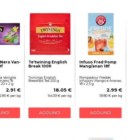
 Nero Van-
Te'twining English
Infuso Fred Pomp
0f
Break 100fl
Mang/anan 18f
a Vaniglia
Twinings English
Pompadour Fredde
nzero Tè
Breakfast Tea 200 g
Infusioni Mango e Ananas
 20 x 2 g
18 x 2,5 g
2.91 €
18.05 €
2.99 €
2.85 € per kg
144.39 € per kg
59.80 € per kg
UNGI
AGGIUNGI
AGGIUNGI