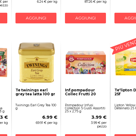
 € per
6.24 € per kg
87.26 € per kg
pezzo
AGGIUNGI
AGGIUNGI
AGGI
PIÙ VEN
Te twinings earl
Inf.pompadour
Te'lipton 
grey tea latta 100 gr
Collec Frutti 20
25f
Twinings Earl Grey Tea 100
Pompadour Infusi
Lipton Yellow
sa
g
Collection 5 Gusti Assortiti
Deteinato 25 Fi
3 g
25 x 2,75 g
53 €
6.99 €
3.99 €
per kg
69.91 € per kg
3.99 € per
pezzo