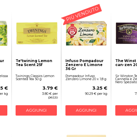
PIÙ VENDUTO
ur
Te'twining Lemon
Infuso Pompadour
The Winst
Tea Scent 25f
Zenzero E Limone
can-zen 2
36 Gr
lissa
Twinings Classics Lemon
Pompadour Infuso
Sir Winston Te
Scented Tea 50 g
Zenzero Limone 20 x 1,8 g
Cannella e Ze
Nero Speziato
25 €
3.79 €
3.25 €
er kg
3.80 € per
90.29 € per kg
7
pezzo
AGGIUNGI
AGGIUNGI
AGGI