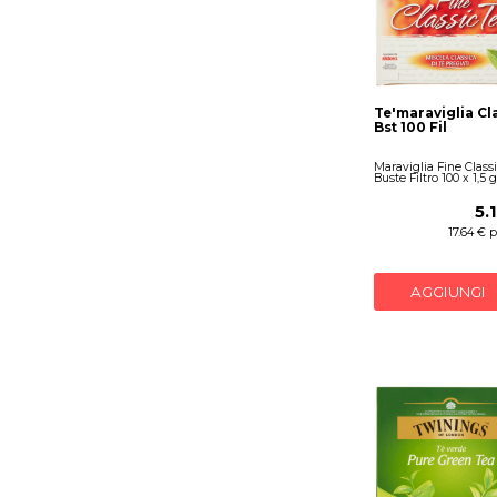
Te'maraviglia Cl
Bst 100 Fil
Maraviglia Fine Classi
Buste Filtro 100 x 1,5 g
5.
17.64 € 
AGGIUNGI