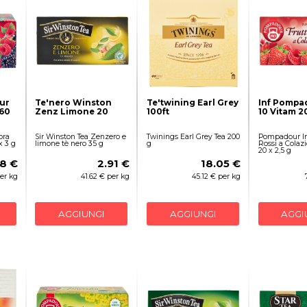
ur
Te'nero Winston
Te'twining Earl Grey
Inf Pompad
60
Zenz Limone 20
100ft
10 Vitam 2
ora
Sir Winston Tea Zenzero e
Twinings Earl Grey Tea 200
Pompadour In
x 3 g
limone tè nero 35 g
g
Rossi a Colaz
20 x 2,5 g
8 €
2.91 €
18.05 €
er kg
41.62 € per kg
45.12 € per kg
AGGIUNGI
AGGIUNGI
AGGI