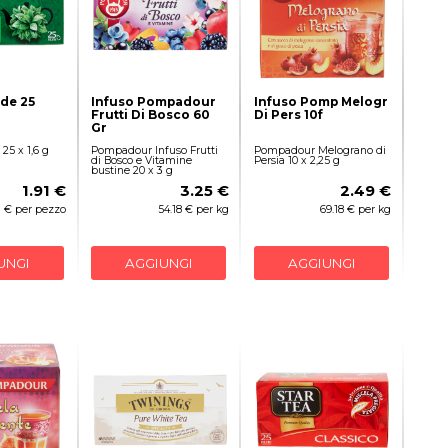
rde 25
Infuso Pompadour
Infuso Pomp Melogr
Frutti Di Bosco 60
Di Pers 10f
Gr
 25 x 1,6 g
Pompadour Infuso Frutti
Pompadour Melograno di
di Bosco e Vitamine
Persia 10 x 2,25 g
bustine 20 x 3 g
1.91 €
3.25 €
2.49 €
91 € per pezzo
54.18 € per kg
69.18 € per kg
UNGI
AGGIUNGI
AGGIUNGI