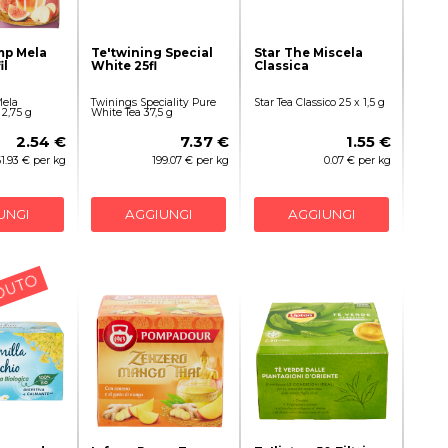
mp Mela
Te'twining Special
Star The Miscela
il
White 25fl
Classica
ela
Twinings Speciality Pure
Star Tea Classico 25 x 1,5 g
 2,75 g
White Tea 37,5 g
2.54 €
7.37 €
1.55 €
61.93 € per kg
199.07 € per kg
0.07 € per kg
UNGI
AGGIUNGI
AGGIUNGI
DUTO