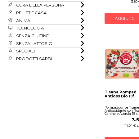
3.80
CURA DELLA PERSONA
PELLET E CASA
AGGIUNGI
ANIMALI
TECNOLOGIA
SENZA GLUTINE
SENZA LATTOSIO
SPECIALI
PRODOTTI SARDI
Tisana Pompad
Antioss Bio 15f
Pompadour Le Tisane
Antiossidante con Ro
Canina e Acerola 15 x 
3.
117.54 € 