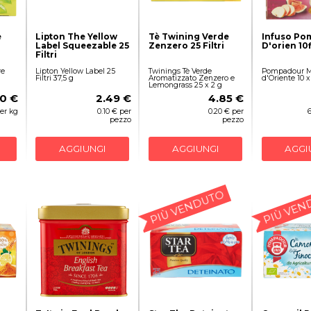
e
Lipton The Yellow
Tè Twining Verde
Infuso Po
Label Squeezable 25
Zenzero 25 Filtri
D'orien 10f
Filtri
re
Lipton Yellow Label 25
Twinings Tè Verde
Pompadour M
Filtri 37,5 g
Aromatizzato Zenzero e
d'Oriente 10 x
Lemongrass 25 x 2 g
10 €
2.49 €
4.85 €
per kg
0.10 € per
0.20 € per
pezzo
pezzo
AGGIUNGI
AGGIUNGI
AGGI
PIÙ VENDUTO
PIÙ VEN