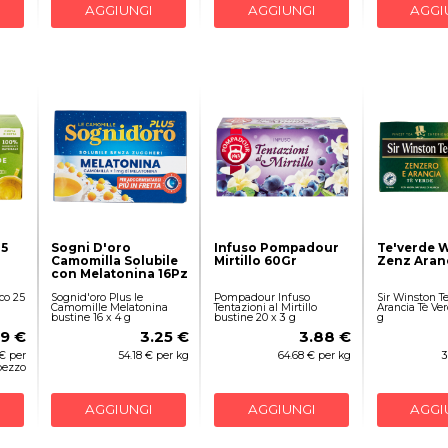
AGGIUNGI
AGGIUNGI
AGGI
25
Sogni D'oro
Infuso Pompadour
Te'verde 
Camomilla Solubile
Mirtillo 60Gr
Zenz Aran
con Melatonina 16Pz
co 25
Sognid'oro Plus le
Pompadour Infuso
Sir Winston T
Camomille Melatonina
Tentazioni al Mirtillo
Arancia Tè Ver
bustine 16 x 4 g
bustine 20 x 3 g
g
29 €
3.25 €
3.88 €
 € per
54.18 € per kg
64.68 € per kg
3
pezzo
AGGIUNGI
AGGIUNGI
AGGI