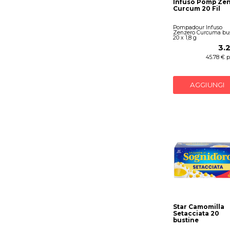
Infuso Pomp Ze
Curcum 20 Fil
Pompadour Infuso
Zenzero Curcuma bu
20 x 1,8 g
3.
45.78 € p
AGGIUNGI
Star Camomilla
Setacciata 20
bustine