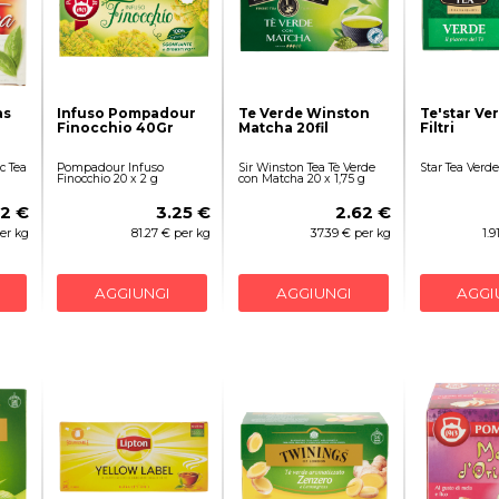
as
Infuso Pompadour
Te Verde Winston
Te'star Ve
Finocchio 40Gr
Matcha 20fil
Filtri
c Tea
Pompadour Infuso
Sir Winston Tea Tè Verde
Star Tea Verde
Finocchio 20 x 2 g
con Matcha 20 x 1,75 g
12 €
3.25 €
2.62 €
per kg
81.27 € per kg
37.39 € per kg
1.
AGGIUNGI
AGGIUNGI
AGGI