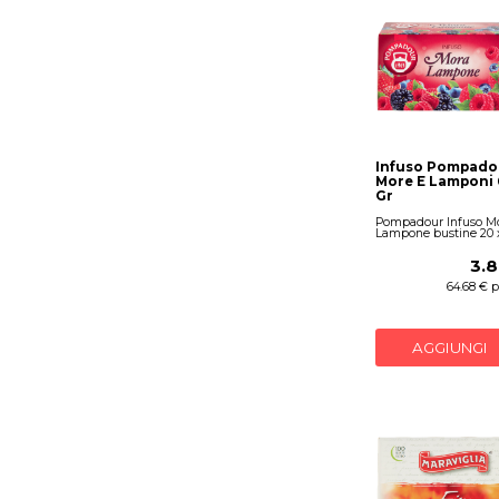
Infuso Pompado
More E Lamponi 
Gr
Pompadour Infuso M
Lampone bustine 20 
3.8
64.68 € p
AGGIUNGI