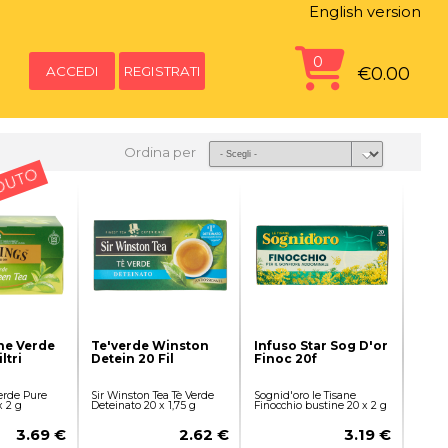
English version
0
ACCEDI
REGISTRATI
€0.00
Ordina per
DUTO
he Verde
Te'verde Winston
Infuso Star Sog D'or
ltri
Detein 20 Fil
Finoc 20f
erde Pure
Sir Winston Tea Tè Verde
Sognid'oro le Tisane
x 2 g
Deteinato 20 x 1,75 g
Finocchio bustine 20 x 2 g
3.69 €
2.62 €
3.19 €