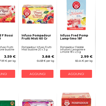
 F Rossi
Infuso Pompadour
Infuso Fred Pomp
0
Frutti Misti 60 Gr
Lamp-limo 18f
fuso Frutti
Pompadour Infuso Frutti
Pompadour Fredde
ione bustine
Misti bustine 20 x 3 g
Infusioni Lampone e
Limone 18 x 2,5 g
3.59 €
3.88 €
2.99 €
71.81 € per kg
64.68 € per kg
66.44 € per kg
UNGI
AGGIUNGI
AGGIUNGI