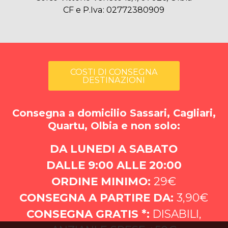
CF e P.Iva: 02772380909
COSTI DI CONSEGNA
DESTINAZIONI
Consegna a domicilio Sassari, Cagliari,
Quartu, Olbia e non solo:
DA LUNEDI A SABATO
DALLE 9:00 ALLE 20:00
ORDINE MINIMO:
29€
CONSEGNA A PARTIRE DA:
3,90€
CONSEGNA GRATIS *:
DISABILI,