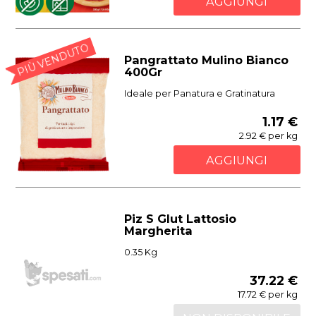
AGGIUNGI
PIÙ VENDUTO
Pangrattato Mulino Bianco
400Gr
Ideale per Panatura e Gratinatura
1.17 €
2.92 € per kg
AGGIUNGI
Piz S Glut Lattosio
Margherita
0.35 Kg
37.22 €
17.72 € per kg