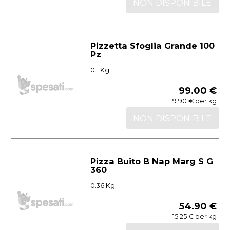
NON DISPONIBILE
Pizzetta Sfoglia Grande 100
Pz
0.1 Kg
99.00 €
9.90 € per kg
NON DISPONIBILE
Pizza Buito B Nap Marg S G
360
0.36 Kg
54.90 €
15.25 € per kg