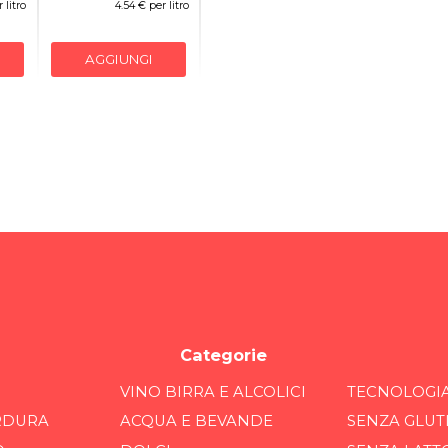
 litro
4.54 € per litro
AGGIUNGI
Categorie
VINO BIRRA E ALCOLICI
TECNOLOGI
RDURA
ACQUA E BEVANDE
SENZA GLUT