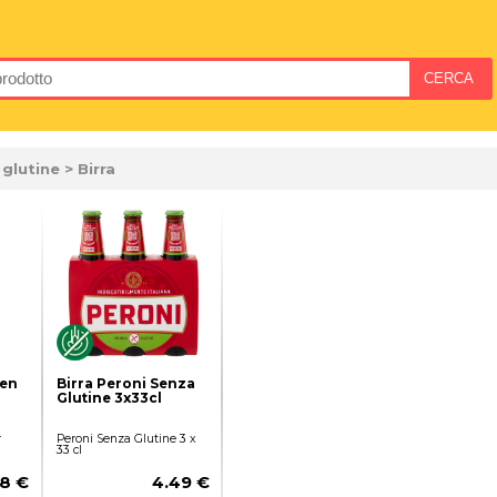
 glutine
> Birra
ten
Birra Peroni Senza
Glutine 3x33cl
r
Peroni Senza Glutine 3 x
33 cl
28 €
4.49 €