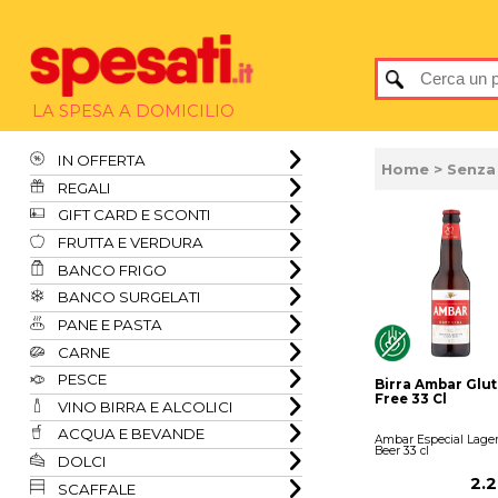
LA SPESA A DOMICILIO
IN OFFERTA
Home
>
Senza
REGALI
GIFT CARD E SCONTI
FRUTTA E VERDURA
BANCO FRIGO
BANCO SURGELATI
PANE E PASTA
CARNE
PESCE
Birra Ambar Glu
Free 33 Cl
VINO BIRRA E ALCOLICI
ACQUA E BEVANDE
Ambar Especial Lage
Beer 33 cl
DOLCI
2.
SCAFFALE