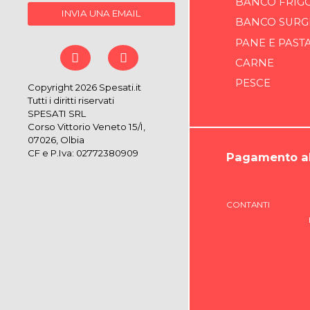
BANCO FRIG
INVIA UNA EMAIL
BANCO SURG
PANE E PAST
CARNE
PESCE
Copyright 2026 Spesati.it
Tutti i diritti riservati
SPESATI SRL
Corso Vittorio Veneto 15/I,
07026, Olbia
CF e P.Iva: 02772380909
Pagamento al
CONTANTI