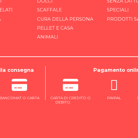
O
DOLCI
SENZA LATT
ELATI
SCAFFALE
SPECIALI
A
CURA DELLA PERSONA
PRODOTTI S
PELLET E CASA
ANIMALI
la consegna
Pagamento onli
BANCOMAT O CARTA
CARTA DI CREDITO O
PAYPAL
DEBITO
ONLINE