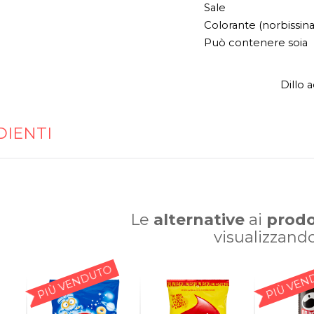
Sale
Colorante (norbissina
Può contenere soia
Dillo 
DIENTI
Le
alternative
ai
prodo
visualizzand
PIÙ VENDUTO
PIÙ VEN