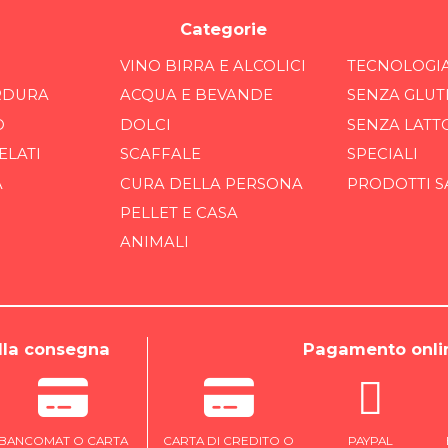
Categorie
VINO BIRRA E ALCOLICI
TECNOLOGI
RDURA
ACQUA E BEVANDE
SENZA GLUT
O
DOLCI
SENZA LATT
ELATI
SCAFFALE
SPECIALI
A
CURA DELLA PERSONA
PRODOTTI S
PELLET E CASA
ANIMALI
la consegna
Pagamento onli
BANCOMAT O CARTA
CARTA DI CREDITO O
PAYPAL