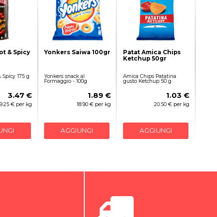
ot & Spicy
Yonkers Saiwa 100gr
Patat Amica Chips
Ketchup 50gr
 Spicy 175 g
Yonkers snack al
Amica Chips Patatina
Formaggio - 100g
gusto Ketchup 50 g
3.47 €
1.89 €
1.03 €
19.25 € per kg
18.90 € per kg
20.50 € per kg
UNGI
AGGIUNGI
AGGIUNGI