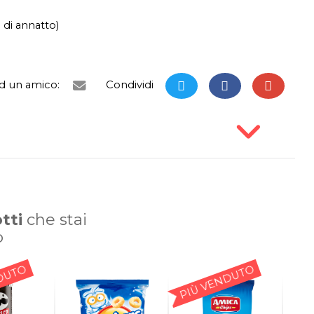
 di annatto)
ad un amico:
Condividi
tti
che stai
o
DUTO
PIÙ VENDUTO