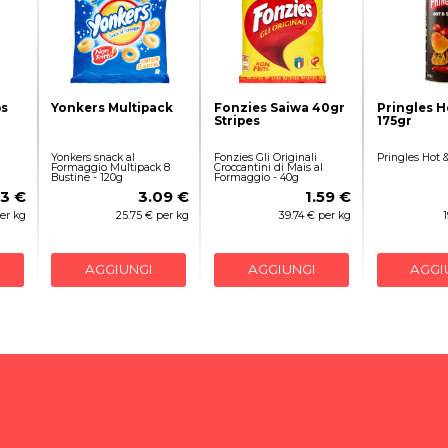
ps
Yonkers Multipack
Fonzies Saiwa 40gr
Pringles H
Stripes
175gr
Yonkers snack al
Fonzies Gli Originali
Pringles Hot &
Formaggio Multipack 8
Croccantini di Mais al
Bustine - 120g
Formaggio - 40g
03 €
3.09 €
1.59 €
er kg
25.75 € per kg
39.74 € per kg
AGGIUNGI
AGGIUNGI
AGGI