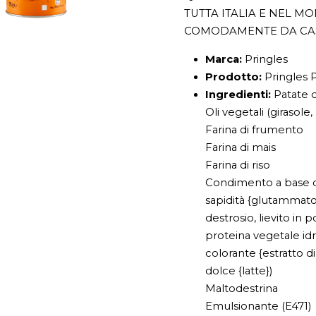
TUTTA ITALIA E NEL M
COMODAMENTE DA CA
Marca:
Pringles
Prodotto:
Pringles P
Ingredienti:
Patate d
Oli vegetali (girasole
Farina di frumento
Farina di mais
Farina di riso
Condimento a base di 
sapidità {glutammato
destrosio, lievito in 
proteina vegetale idrol
colorante {estratto di 
dolce {latte})
Maltodestrina
Emulsionante (E471)