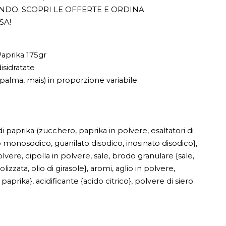
ONDO. SCOPRI LE OFFERTE E ORDINA
SA!
aprika 175gr
isidratate
, palma, mais) in proporzione variabile
paprika (zucchero, paprika in polvere, esaltatori di
 monosodico, guanilato disodico, inosinato disodico},
polvere, cipolla in polvere, sale, brodo granulare {sale,
izzata, olio di girasole}, aromi, aglio in polvere,
paprika}, acidificante {acido citrico}, polvere di siero