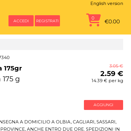
English version
0
ACCEDI
REGISTRATI
€0.00
7340
3.05 €
a 175gr
2.59 €
 175 g
14.39 € per kg
AGGIUNGI
SEGNA A DOMICILIO A OLBIA, CAGLIARI, SASSARI,
PROVINCE, ANCHE ENTRO DUE ORE. SPEDIZIONI IN