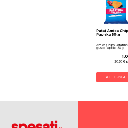
Patat Amica Chi
Paprika 50gr
Amica Chips Patatina
gusto Paprika 50 g
1.
20.50 € p
AGGIUNGI