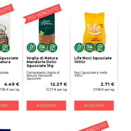
DUTO
PIÙ VENDUTO
Sgusciate
Voglia di Natura
Life Noci Sgusciate
Natura
Mandorle Dolci
100Gr
Sgusciate 1Kg
sciate
Campobasso Voglia di
Noci Sgusciate a metà
Natura Mandorle
100Gr
Sgusciate
4.49 €
12.27 €
2.71 €
17.96 € per kg
12.27 € per kg
27.08 € per kg
UNGI
AGGIUNGI
AGGIUNGI
PIÙ VENDUTO