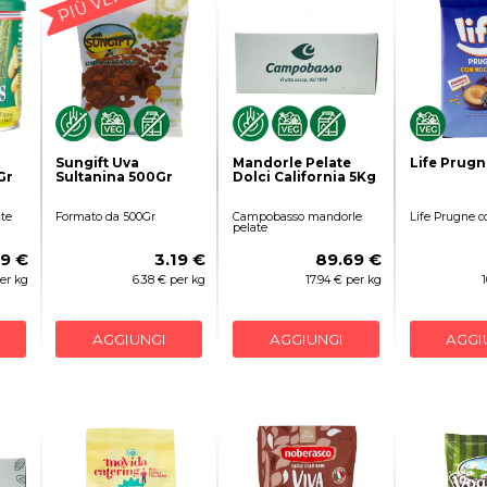
Sungift Uva
Mandorle Pelate
Life Prugn
Gr
Sultanina 500Gr
Dolci California 5Kg
ate
Formato da 500Gr
Campobasso mandorle
Life Prugne c
pelate
39 €
3.19 €
89.69 €
per kg
6.38 € per kg
17.94 € per kg
AGGIUNGI
AGGIUNGI
AGGI