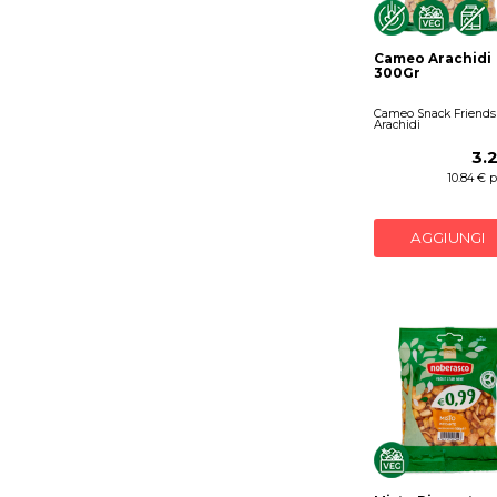
Cameo Arachidi
300Gr
Cameo Snack Friends
Arachidi
3.
10.84 € 
AGGIUNGI