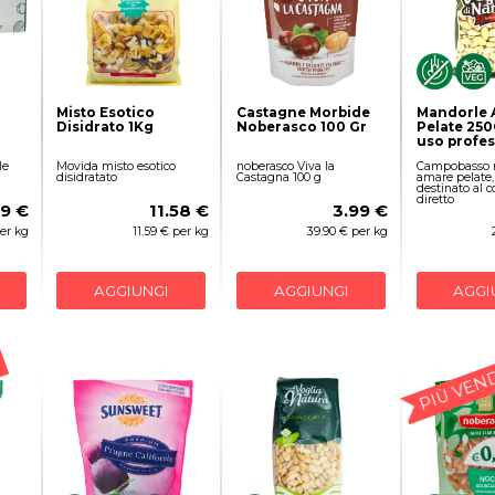
Misto Esotico
Castagne Morbide
Mandorle 
Disidrato 1Kg
Noberasco 100 Gr
Pelate 250
uso profes
le
Movida misto esotico
noberasco Viva la
Campobasso 
disidratato
Castagna 100 g
amare pelate,
destinato al
diretto
39 €
11.58 €
3.99 €
per kg
11.59 € per kg
39.90 € per kg
AGGIUNGI
AGGIUNGI
AGGI
PIÙ VEN