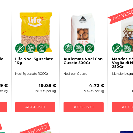
PIÙ VEN
io
Life Noci Sgusciate
Auriemma Noci Con
Mandorle 
1Kg
Guscio 500Gr
Voglia di 
250Gr
Noci Sgusciate 1000Gr
Noci con Guscio
Mandorle sgu
49 €
19.08 €
4.72 €
per kg
19.07 € per kg
9.44 € per kg
AGGIUNGI
AGGIUNGI
AGGI
PIÙ VENDUTO