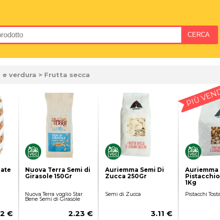
 e verdura
> Frutta secca
PIÙ VEN
ate
Nuova Terra Semi di
Auriemma Semi Di
Auriemma
Girasole 150Gr
Zucca 250Gr
Pistacchio
1Kg
Nuova Terra voglio Star
Semi di Zucca
Pistacchi Tosta
Bene Semi di Girasole
2 €
2.23 €
3.11 €