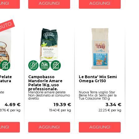
UNGI
AGGIUNGI
AGGIUNGI
DUTO
Pelate
Campobasso
Le Bonta' Mix Semi
Natura
Mandorle Amare
Omega Gr150
Pelate 1Kg, uso
professionale.
ate
Mandorle amare pelate.
Nuova Terra voglio Star
Non destinato al consumo
Bene Mix di Semi per la
diretto
Tua Colazione 150 g
4.69 €
19.39 €
3.34 €
18.76 € per kg
19.40 € per kg
22.25 € per kg
UNGI
AGGIUNGI
AGGIUNGI