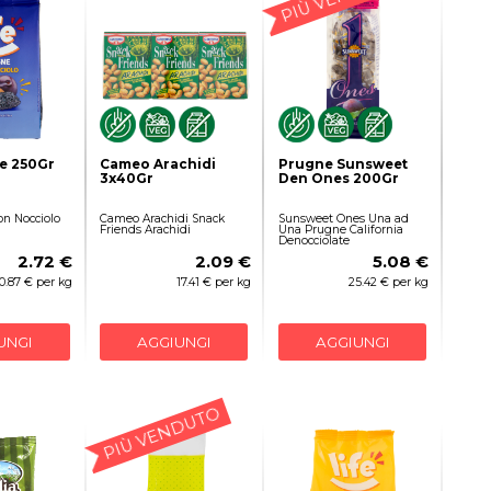
e 250Gr
Cameo Arachidi
Prugne Sunsweet
3x40Gr
Den Ones 200Gr
on Nocciolo
Cameo Arachidi Snack
Sunsweet Ones Una ad
Friends Arachidi
Una Prugne California
Denocciolate
2.72 €
2.09 €
5.08 €
10.87 € per kg
17.41 € per kg
25.42 € per kg
UNGI
AGGIUNGI
AGGIUNGI
PIÙ VENDUTO