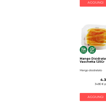
AGGIUNGI
Mango Disidrata
Vaschetta 125Gr
Mango disidratato
4.
34.80 € p
AGGIUNGI