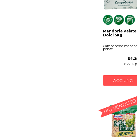
Mandorle Pelate
Dolci 5Kg
Campobasso mandor
pelate
91.
18.27 € 
AGGIUNGI
PIÙ VENDUTO