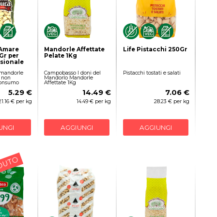
Amare
Mandorle Affettate
Life Pistacchi 250Gr
Gr per
Pelate 1Kg
sionale
mandorle
Campobasso I doni del
Pistacchi tostati e salati
 non
Mandorlo Mandorle
 consumo
Affettate 1Kg
5.29 €
14.49 €
7.06 €
21.16 € per kg
14.49 € per kg
28.23 € per kg
UNGI
AGGIUNGI
AGGIUNGI
DUTO