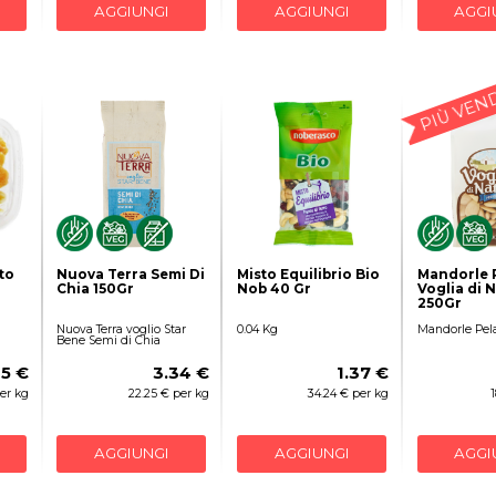
AGGIUNGI
AGGIUNGI
AGGI
PIÙ VEN
to
Nuova Terra Semi Di
Misto Equilibrio Bio
Mandorle 
Chia 150Gr
Nob 40 Gr
Voglia di 
250Gr
Nuova Terra voglio Star
0.04 Kg
Mandorle Pel
Bene Semi di Chia
35 €
3.34 €
1.37 €
er kg
22.25 € per kg
34.24 € per kg
AGGIUNGI
AGGIUNGI
AGGI