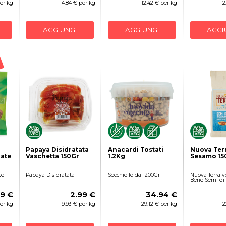
per kg
14.84 € per kg
12.42 € per kg
2
AGGIUNGI
AGGIUNGI
AGGI
Papaya Disidratata
Anacardi Tostati
Nuova Ter
ate
Vaschetta 150Gr
1.2Kg
Sesamo 15
te
Papaya Disidratata
Secchiello da 1200Gr
Nuova Terra vo
Bene Semi di
49 €
2.99 €
34.94 €
per kg
19.93 € per kg
29.12 € per kg
2