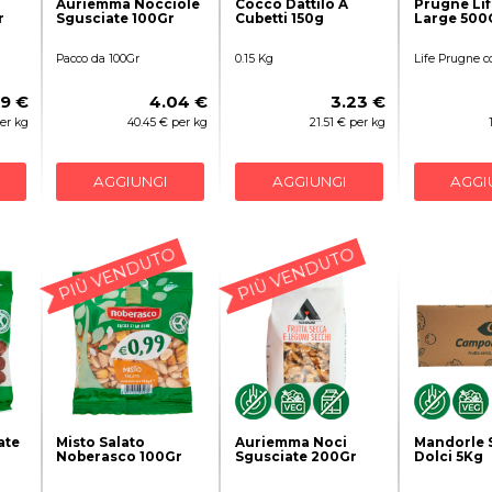
Auriemma Nocciole
Cocco Dattilo A
Prugne Lif
r
Sgusciate 100Gr
Cubetti 150g
Large 500
Pacco da 100Gr
0.15 Kg
Life Prugne c
99 €
4.04 €
3.23 €
per kg
40.45 € per kg
21.51 € per kg
AGGIUNGI
AGGIUNGI
AGGI
PIÙ VENDUTO
PIÙ VENDUTO
ate
Misto Salato
Auriemma Noci
Mandorle 
Noberasco 100Gr
Sgusciate 200Gr
Dolci 5Kg