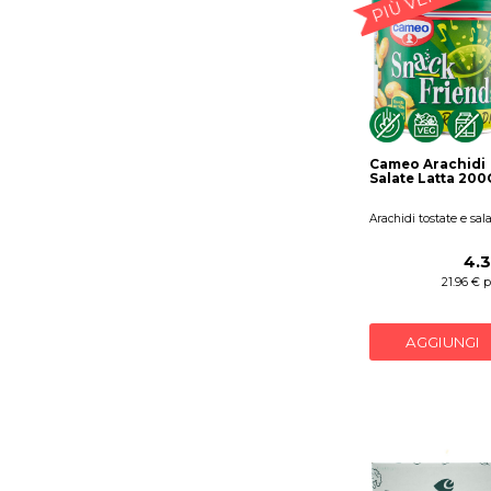
Cameo Arachidi
Salate Latta 200
Arachidi tostate e sal
4.
21.96 € 
AGGIUNGI