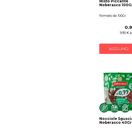
Misto Piccante
Noberasco 100G
Formato da 100Gr
0.
9.90 € 
AGGIUNGI
Nocciole Sgusci
Noberasco 40Gr