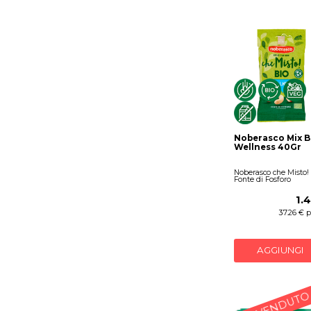
Noberasco Mix B
Wellness 40Gr
Noberasco che Misto!
Fonte di Fosforo
1.
37.26 € 
AGGIUNGI
PIÙ VENDUTO