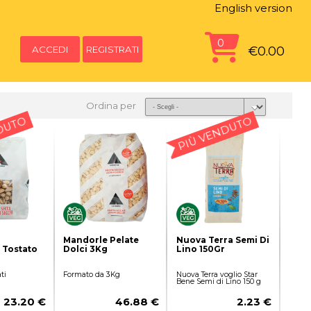
English version
0
ACCEDI
REGISTRATI
€0.00
Ordina per
DUTO
PIÙ VENDUTO
Mandorle Pelate
Nuova Terra Semi Di
 Tostato
Dolci 3Kg
Lino 150Gr
ti
Formato da 3Kg
Nuova Terra voglio Star
Bene Semi di Lino 150 g
23.20 €
46.88 €
2.23 €