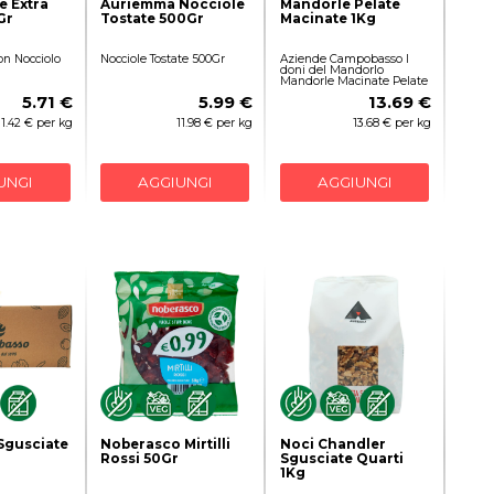
e Extra
Auriemma Nocciole
Mandorle Pelate
Gr
Tostate 500Gr
Macinate 1Kg
on Nocciolo
Nocciole Tostate 500Gr
Aziende Campobasso I
doni del Mandorlo
Mandorle Macinate Pelate
5.71 €
5.99 €
13.69 €
11.42 € per kg
11.98 € per kg
13.68 € per kg
UNGI
AGGIUNGI
AGGIUNGI
Sgusciate
Noberasco Mirtilli
Noci Chandler
Rossi 50Gr
Sgusciate Quarti
1Kg