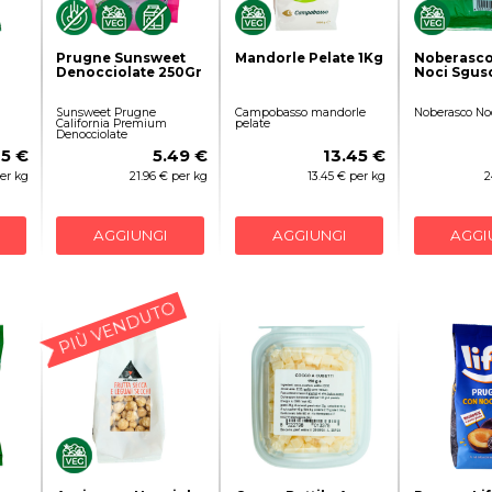
Prugne Sunsweet
Mandorle Pelate 1Kg
Noberasc
Denocciolate 250Gr
Noci Sgus
Sunsweet Prugne
Campobasso mandorle
Noberasco Noc
California Premium
pelate
Denocciolate
25 €
5.49 €
13.45 €
per kg
21.96 € per kg
13.45 € per kg
2
AGGIUNGI
AGGIUNGI
AGGI
PIÙ VENDUTO