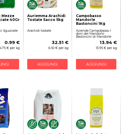
o Mezze
Auriemma Arachidi
Campobasso
ciate 40Gr
Tostate Sacco 5kg
Mandorle
Bastoncini 1Kg
i Sgusciate
Arachidi tostate
Aziende Campobasso I
doni del Mandorlo
Bastoncini di Mandorle
0.99 €
32.51 €
13.94 €
4.75 € per kg
6.50 € per kg
13.95 € per kg
UNGI
AGGIUNGI
AGGIUNGI