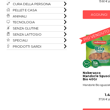
13.60 € 
CURA DELLA PERSONA
PELLET E CASA
AGGIUNGI
ANIMALI
TECNOLOGIA
SENZA GLUTINE
PIÙ VENDUTO
SENZA LATTOSIO
SPECIALI
PRODOTTI SARDI
Noberasco
Mandorle Sgusci
Bio 40Gr
Mandorle Bio sguscia
1.
37.26 € 