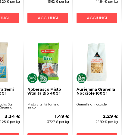
3.20 € per kg
15.62 € per kg
14.84 € per kg
UNGI
AGGIUNGI
AGGIUNGI
ra Semi
Noberasco Misto
Auriemma Granella
0Gr
Vitalità Bio 40Gr
Nocciole 100Gr
glio Star
Misto vitalità fonte di
Granella di nocciole
 Sesamo
zinco
3.34 €
1.49 €
2.29 €
2.25 € per kg
37.27 € per kg
22.90 € per kg