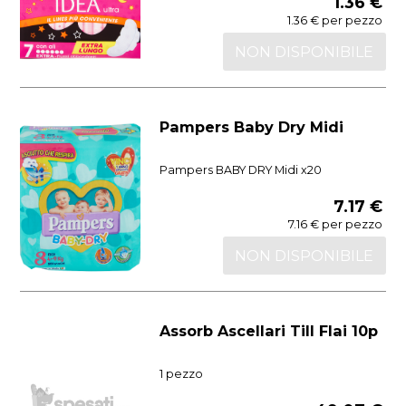
1.36 €
1.36 € per pezzo
NON DISPONIBILE
Pampers Baby Dry Midi
Pampers BABY DRY Midi x20
7.17 €
7.16 € per pezzo
NON DISPONIBILE
Assorb Ascellari Till Flai 10p
1 pezzo