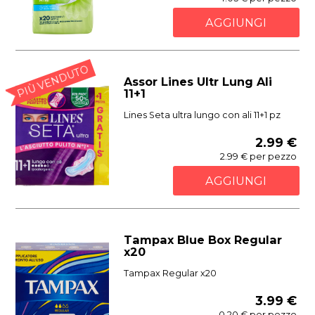
AGGIUNGI
PIÙ VENDUTO
Assor Lines Ultr Lung Ali
11+1
Lines Seta ultra lungo con ali 11+1 pz
2.99 €
2.99 € per pezzo
AGGIUNGI
Tampax Blue Box Regular
x20
Tampax Regular x20
3.99 €
0.20 € per pezzo