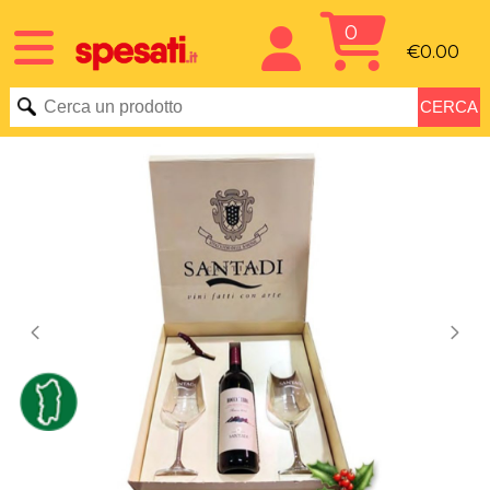
0
€0.00