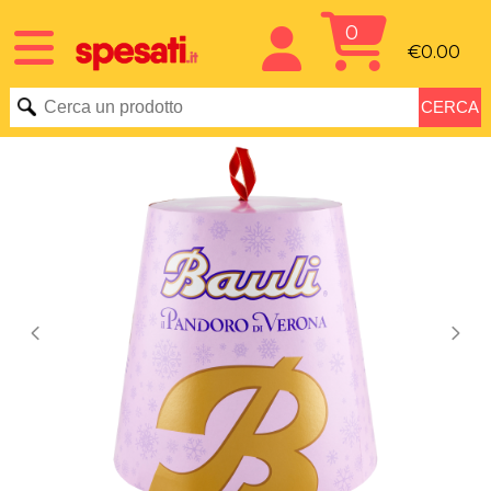
0
€0.00