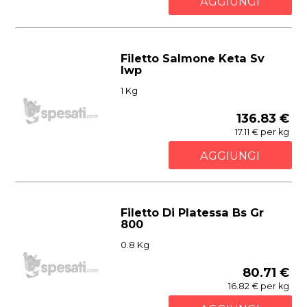
AGGIUNGI
Filetto Salmone Keta Sv
Iwp
1 Kg
136.83 €
17.11 € per kg
AGGIUNGI
Filetto Di Platessa Bs Gr
800
0.8 Kg
80.71 €
16.82 € per kg