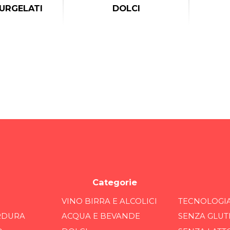
URGELATI
DOLCI
Categorie
VINO BIRRA E ALCOLICI
TECNOLOGI
RDURA
ACQUA E BEVANDE
SENZA GLUT