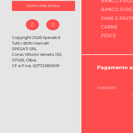
BANCO FRIG
INVIA UNA EMAIL
BANCO SURG
PANE E PAST
CARNE
PESCE
Copyright 2026 Spesati.it
Tutti i diritti riservati
SPESATI SRL
Corso Vittorio Veneto 15/I,
07026, Olbia
CF e P.Iva: 02772380909
Pagamento al
CONTANTI