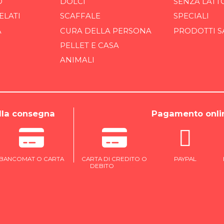
O
DOLCI
SENZA LATT
ELATI
SCAFFALE
SPECIALI
A
CURA DELLA PERSONA
PRODOTTI S
PELLET E CASA
ANIMALI
la consegna
Pagamento onli
BANCOMAT O CARTA
CARTA DI CREDITO O
PAYPAL
DEBITO
ONLINE