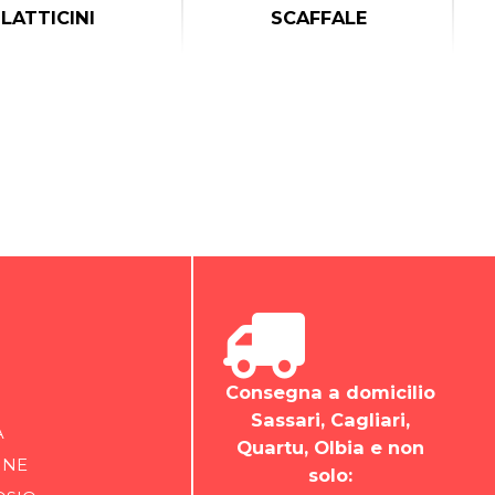
LATTICINI
SCAFFALE
Consegna a domicilio
Sassari, Cagliari,
A
Quartu, Olbia e non
INE
solo: