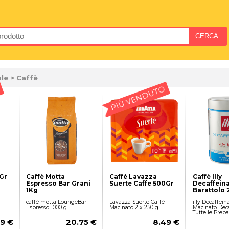
ale
> Caffè
PIÙ VENDUTO
Gr
Caffè Motta
Caffè Lavazza
Caffè Illy
Espresso Bar Grani
Suerte Caffe 500Gr
Decaffein
1Kg
Barattolo 
caffè motta LoungeBar
Lavazza Suerte Caffè
illy Decaffein
Espresso 1000 g
Macinato 2 x 250 g
Macinato Deca
Tutte le Prepa
9 €
20.75 €
8.49 €