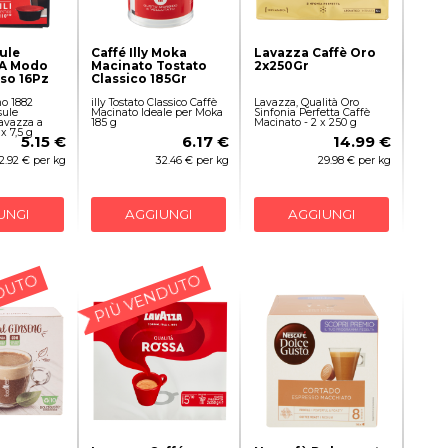
ule
Caffé Illy Moka
Lavazza Caffè Oro
 A Modo
Macinato Tostato
2x250Gr
so 16Pz
Classico 185Gr
o 1882
illy Tostato Classico Caffè
Lavazza, Qualità Oro
ule
Macinato Ideale per Moka
Sinfonia Perfetta Caffè
avazza a
185 g
Macinato - 2 x 250 g
x 7,5 g
5.15 €
6.17 €
14.99 €
2.92 € per kg
32.46 € per kg
29.98 € per kg
UNGI
AGGIUNGI
AGGIUNGI
DUTO
PIÙ VENDUTO