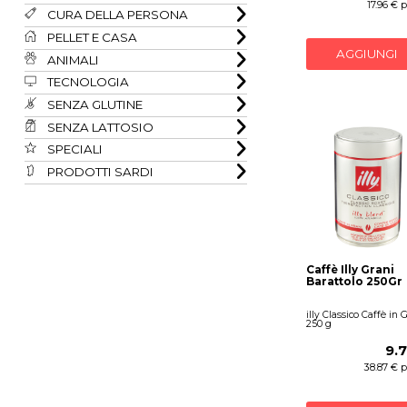
17.96 € 
CURA DELLA PERSONA
PELLET E CASA
AGGIUNGI
ANIMALI
TECNOLOGIA
SENZA GLUTINE
SENZA LATTOSIO
SPECIALI
PRODOTTI SARDI
Caffè Illy Grani
Barattolo 250Gr
illy Classico Caffè in 
250 g
9.
38.87 € p