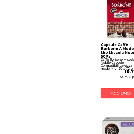
Capsule Caffè
Borbone A Modo
Mio Miscela Nobi
50Pz
Caffè Borbone Miscel
Nobile Capsule
Compatibili Lavazza*
modo Mio* 50 x 7,2 g
19.
54.73 € p
AGGIUNGI