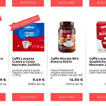
AGGIUNGI
AGGIUNGI
AGGI
PIÙ VENDUTO
co
Caffè Lavazza
Caffè Miscela 60%
Caffè Lav
Crema e Gusto
Ristora 500Gr
Qualità Ro
Macinato 2x250Gr
Macinato 
Lavazza crema e gusto
ristora Professional
Lavazza Quali
Classico Caffè Macinato 2
miscela istantanea di
Caffè Macinat
x 250 g
Caffè e tostati naturali 500
g
9 €
9.49 €
14.50 €
per kg
18.98 € per kg
29.00 € per kg
2
AGGIUNGI
AGGIUNGI
AGGI