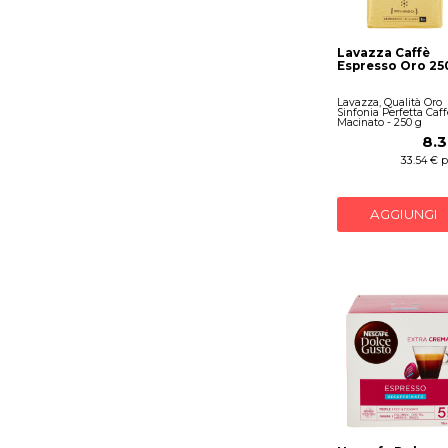
Lavazza Caffè
Espresso Oro 25
Lavazza, Qualità Oro
Sinfonia Perfetta Caff
Macinato - 250 g
8.3
33.54 € p
AGGIUNGI