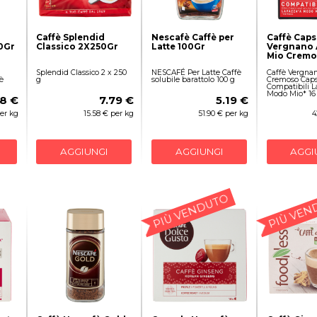
Caffè Splendid
Nescafè Caffè per
Caffè Caps
0Gr
Classico 2X250Gr
Latte 100Gr
Vergnano
Mio Cremo
Splendid Classico 2 x 250
NESCAFÉ Per Latte Caffè
Caffè Vergnan
è
g
solubile barattolo 100 g
Cremoso Caps
Compatibili L
Modo Mio* 16 
8 €
7.79 €
5.19 €
er kg
15.58 € per kg
51.90 € per kg
4
AGGIUNGI
AGGIUNGI
AGGI
PIÙ VENDUTO
PIÙ VEN