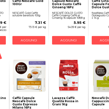
usto
Caffè Nescafè Gold
Capsule Nescafè
Caffè Gin
100Gr
Dolce Gusto Caffè
Capsule F
Ginseng 16Pz
Dolce Gus
STO
NESCAFÉ Gold Caffè
NESCAFÉ DOLCE GUSTO
foodNess Caff
o
solubile barattolo 100g
Caffè Ginseng Caffè al
Dolcegusto Co
Ginseng 16 capsule 108,8 g
x 14 g
19 €
7.31 €
5.95 €
 € per
73.13 € per kg
54.09 € per kg
pezzo
AGGIUNGI
AGGIUNGI
AGGI
cino
Caffè Capsule
Lavazza Caffè
Nescafè D
Nescafè Dolce
Qualità Rossa in
Cappuccin
Gusto Espresso
Grani 1Kg
Capsule
Milano 16Pz