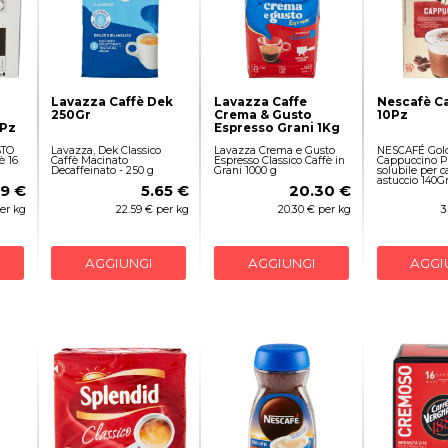
Lavazza Caffè Dek
Lavazza Caffe
Nescafè C
250Gr
Crema & Gusto
10Pz
6Pz
Espresso Grani 1Kg
STO
Lavazza, Dek Classico
Lavazza Crema e Gusto
NESCAFÉ Gol
è 16
Caffè Macinato
Espresso Classico Caffè in
Cappuccino P
Decaffeinato - 250 g
Grani 1000 g
solubile per 
astuccio 140G
19 €
5.65 €
20.30 €
er kg
22.59 € per kg
20.30 € per kg
3
AGGIUNGI
AGGIUNGI
AGGI