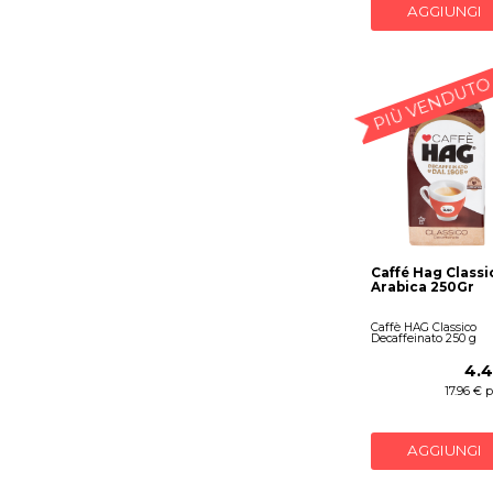
AGGIUNGI
PIÙ VENDUTO
Caffé Hag Classi
Arabica 250Gr
Caffè HAG Classico
Decaffeinato 250 g
4.4
17.96 € 
AGGIUNGI