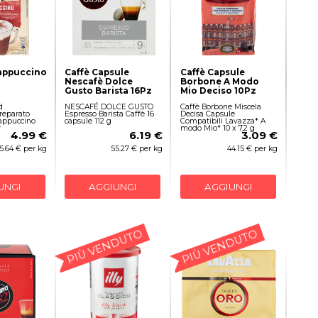
appuccino
Caffè Capsule
Caffè Capsule
Nescafè Dolce
Borbone A Modo
Gusto Barista 16Pz
Mio Deciso 10Pz
d
NESCAFÉ DOLCE GUSTO
Caffè Borbone Miscela
reparato
Espresso Barista Caffè 16
Decisa Capsule
cappuccino
capsule 112 g
Compatibili Lavazza* A
r
modo Mio* 10 x 7,2 g
4.99 €
6.19 €
3.09 €
5.64 € per kg
55.27 € per kg
44.15 € per kg
UNGI
AGGIUNGI
AGGIUNGI
PIÙ VENDUTO
PIÙ VENDUTO