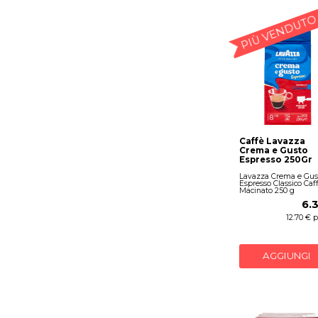
PIÙ VENDUTO
Caffè Lavazza
Crema e Gusto
Espresso 250Gr
Lavazza Crema e Gus
Espresso Classico Caf
Macinato 250 g
6.
12.70 € 
AGGIUNGI