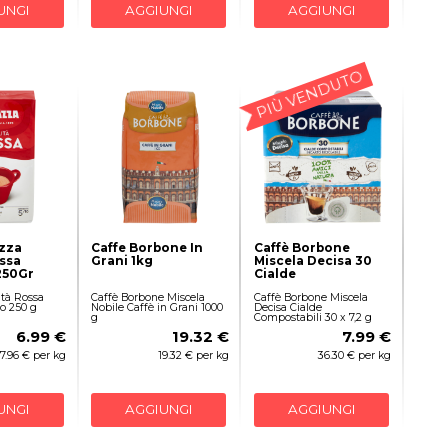
UNGI
AGGIUNGI
AGGIUNGI
PIÙ VENDUTO
azza
Caffe Borbone In
Caffè Borbone
ssa
Grani 1kg
Miscela Decisa 30
250Gr
Cialde
tà Rossa
Caffè Borbone Miscela
Caffè Borbone Miscela
o 250 g
Nobile Caffè in Grani 1000
Decisa Cialde
g
Compostabili 30 x 7,2 g
6.99 €
19.32 €
7.99 €
7.96 € per kg
19.32 € per kg
36.30 € per kg
UNGI
AGGIUNGI
AGGIUNGI