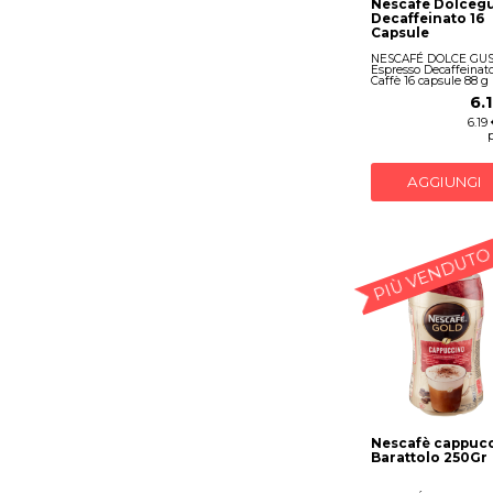
Nescafe Dolceg
Decaffeinato 16
Capsule
NESCAFÉ DOLCE GU
Espresso Decaffeinat
Caffè 16 capsule 88 g
6.
6.19
AGGIUNGI
PIÙ VENDUTO
Nescafè cappuc
Barattolo 250Gr