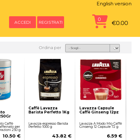
English version
0
ACCEDI
REGISTRATI
€0.00
Ordina per
Caffè Lavazza
Lavazza Capsule
ato
Barista Perfetto 1Kg
Caffè Ginseng 12pz
250Gr
ato Caffè
Lavazza espresso Barista
Lavazza A Modo Mio Caffè
ffeinato per
Perfetto 1000 g
Ginseng 12 Capsule 72 g
razioni 250 g
10.50 €
43.82 €
6.59 €