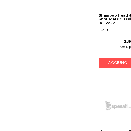
Shampoo Head 
Shoulders Classi
in 1 225Ml
0.23 Lt
3.
17.35 € 
AGGIUNGI