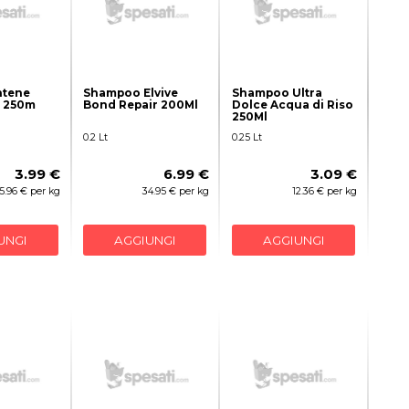
ntene
Shampoo Elvive
Shampoo Ultra
s 250m
Bond Repair 200Ml
Dolce Acqua di Riso
250Ml
0.2 Lt
0.25 Lt
3.99 €
6.99 €
3.09 €
15.96 € per kg
34.95 € per kg
12.36 € per kg
UNGI
AGGIUNGI
AGGIUNGI