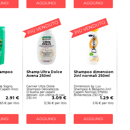
UNGI
AGGIUNGI
AGGIUNGI
PIÙ VENDUTO
PIÙ VENDUTO
hampoo
Shamp Ultra Dolce
Shampoo dimension
Avena 250ml
2in1 normali 250ml
 da Sogno
Garnier Ultra Dolce
Dimension by Lux
apelli Ricci
Shampoo Delicatezza
Shampoo & Balsamo 2in1
D'Avena per capelli
Capelli Normali Effetto
delicati- con crema di riso,
Brillantezza 250 ml
2.91 €
3.09 €
1.29 €
250 ml
.65 € per litro
12.36 € per litro
5.16 € per litro
UNGI
AGGIUNGI
AGGIUNGI