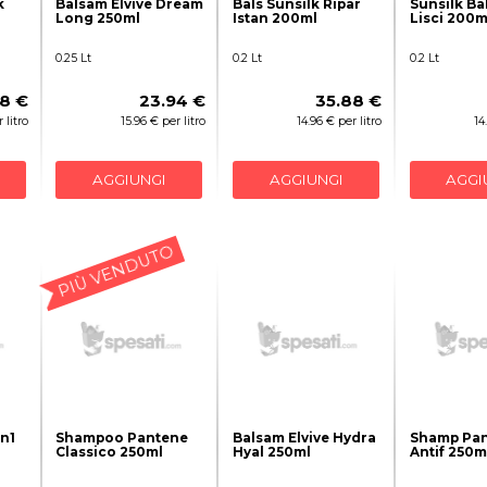
k
Balsam Elvive Dream
Bals Sunsilk Ripar
Sunsilk B
Long 250ml
Istan 200ml
Lisci 200m
0.25 Lt
0.2 Lt
0.2 Lt
8 €
23.94 €
35.88 €
 litro
15.96 € per litro
14.96 € per litro
14
AGGIUNGI
AGGIUNGI
AGGI
PIÙ VENDUTO
n1
Shampoo Pantene
Balsam Elvive Hydra
Shamp Pan
Classico 250ml
Hyal 250ml
Antif 250m