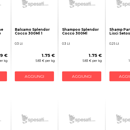
ne
Balsamo Splendor
Shampoo Splendor
Shamp Pa
e
Cocco 300Ml 1
Cocco 300Ml
Lisci Seto
0.3 Lt
0.3 Lt
0.25 Lt
99 €
1.75 €
1.75 €
per kg
5.83 € per kg
5.83 € per kg
AGGIUNGI
AGGIUNGI
AGGI