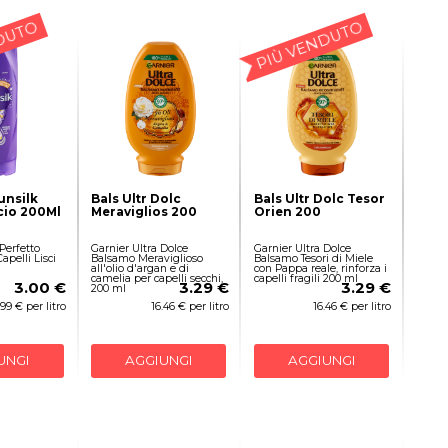
DUTO
PIÙ VENDUTO
unsilk
Bals Ultr Dolc
Bals Ultr Dolc Tesor
scio 200Ml
Meraviglios 200
Orien 200
 Perfetto
Garnier Ultra Dolce
Garnier Ultra Dolce
pelli Lisci
Balsamo Meraviglioso
Balsamo Tesori di Miele
all'olio d'argan e di
con Pappa reale, rinforza i
camelia per capelli secchi,
capelli fragili 200 ml
3.00 €
3.29 €
3.29 €
200 ml
.99 € per litro
16.46 € per litro
16.46 € per litro
UNGI
AGGIUNGI
AGGIUNGI