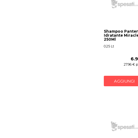
Shampoo Pante
Idratante Miracl
250Ml
0.25 Lt
6.
27.96 € 
AGGIUNGI