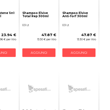
tene 1in1
Shampoo Elvive
Shampoo Elvive
l
Total Rep 300ml
Anti-forf 300ml
0.3 Lt
0.3 Lt
23.94 €
47.87 €
47.87 €
.96 € per litro
13.30 € per litro
13.30 € per litro
UNGI
AGGIUNGI
AGGIUNGI