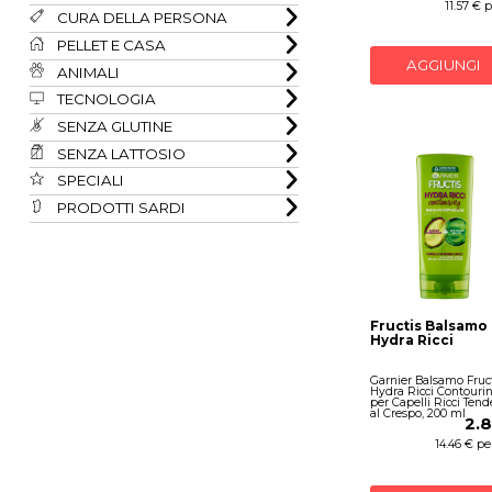
11.57 € 
CURA DELLA PERSONA
PELLET E CASA
AGGIUNGI
ANIMALI
TECNOLOGIA
SENZA GLUTINE
SENZA LATTOSIO
SPECIALI
PRODOTTI SARDI
Fructis Balsamo
Hydra Ricci
Garnier Balsamo Fruct
Hydra Ricci Contourin
per Capelli Ricci Tend
al Crespo, 200 ml
2.
14.46 € per