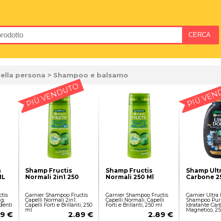
della persona
> Shampoo e balsamo
PIÙ VENDUTO
PIÙ VEN
s
Shamp Fructis
Shamp Fructis
Shamp Ult
ML
Normali 2in1 250
Normali 250 Ml
Carbone 
tis
Garnier Shampoo Fructis
Garnier Shampoo Fructis
Garnier Ultra
g,
Capelli Normali 2in1,
Capelli Normali, Capelli
Shampoo Puri
denti
Capelli Forti e Brillanti, 250
Forti e Brillanti, 250 ml
Idratante Car
ml
Magnetico, 2
89 €
2.89 €
2.89 €