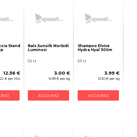
cia Stand
Bals Sunsilk Morbidi
Shampoo Elvive
0p
Luminosi
Hydra Hyal 300m
0.2 Lt
0.3 Lt
12.56 €
3.00 €
3.99 €
.22 € per litro
14.99 € per kg
13.30 € per kg
UNGI
AGGIUNGI
AGGIUNGI