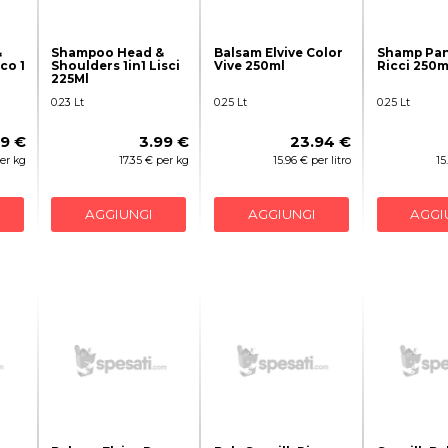
&
Shampoo Head &
Balsam Elvive Color
Shamp Pan
co 1
Shoulders 1in1 Lisci
Vive 250ml
Ricci 250m
225Ml
0.23 Lt
0.25 Lt
0.25 Lt
99 €
3.99 €
23.94 €
per kg
17.35 € per kg
15.96 € per litro
15
AGGIUNGI
AGGIUNGI
AGGI