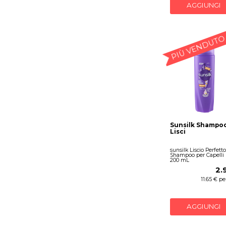
AGGIUNGI
PIÙ VENDUTO
Sunsilk Shampo
Lisci
sunsilk Liscio Perfetto
Shampoo per Capelli L
200 mL
2.
11.65 € per
AGGIUNGI