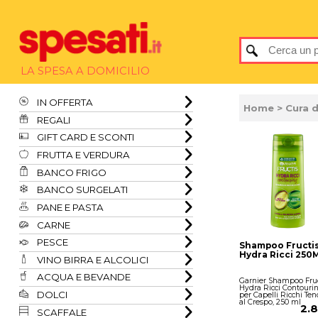
LA SPESA A DOMICILIO
IN OFFERTA
Home
>
Cura 
REGALI
GIFT CARD E SCONTI
FRUTTA E VERDURA
BANCO FRIGO
BANCO SURGELATI
PANE E PASTA
CARNE
PESCE
Shampoo Fructi
Hydra Ricci 250
VINO BIRRA E ALCOLICI
ACQUA E BEVANDE
Garnier Shampoo Fruc
Hydra Ricci Contourin
DOLCI
per Capelli Ricchi Ten
al Crespo, 250 ml
2.
SCAFFALE