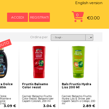
English version
0
ACCEDI
REGISTRATI
€0.00
Ordina per
DUTO
ra Dolce
Fructis Balsamo
Bals Fructis Hydra
250m
Color resist
Liss 200 Ml
 Dolce
Garnier Balsamo Fructis
Garnier Balsamo Fructis
ficante e
Color Resist, Balsamo per
Hydra Liss & Shine, per
bone
Capelli Colorati, 200 ml
Capelli Secchi o Crespi, 200
50 ml
ml
3.09 €
3.04 €
2.89 €