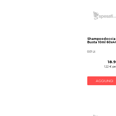
Shampoodoccia
Busta 10ml 60x4
0.01 Lt
18.
1.22 € per
AGGIUNGI