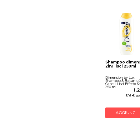
Shampoo dimen
2in1 lisci 250ml
Dimension by Lux
Shampoo & Balsamo 2
Capelli Lisci Effetto S
250 ml
1.
5.16 € per
AGGIUNGI