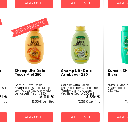
AGGIUNGI
AGGIUNGI
AGGI
PIÙ VENDUTO
o
Shamp Ultr Dolc
Shamp Ultr Dolc
Sunsilk S
Tesor Miel 250
Argil/cedr 250
Ricci
Garnier Ultra Dolce
Garnier Ultra Dolce,
sunsilk Ricci
isci
Shampoo Tesori di Miele,
Shampoo per Capelli che
Shampoo per C
con Pappa Reale e Miele
Tendono a Ingrassarsi,
250 mL
per capelli fragili, 250 ml
Argilla e Cedro, 250 ml
91 €
3.09 €
3.09 €
 litro
12.36 € per litro
12.36 € per litro
11
AGGIUNGI
AGGIUNGI
AGGI