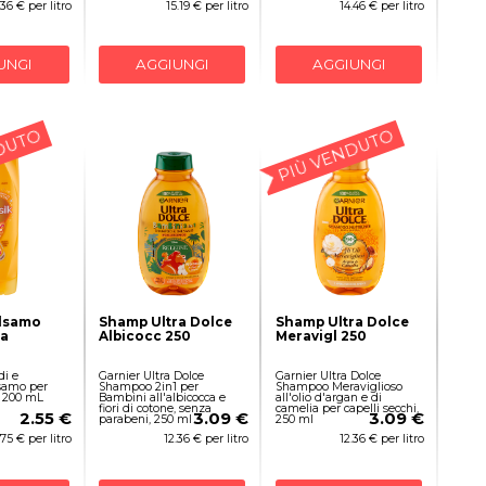
.36 € per litro
15.19 € per litro
14.46 € per litro
UNGI
AGGIUNGI
AGGIUNGI
DUTO
PIÙ VENDUTO
alsamo
Shamp Ultra Dolce
Shamp Ultra Dolce
a
Albicocc 250
Meravigl 250
di e
Garnier Ultra Dolce
Garnier Ultra Dolce
samo per
Shampoo 2in1 per
Shampoo Meraviglioso
i 200 mL
Bambini all'albicocca e
all'olio d'argan e di
fiori di cotone, senza
camelia per capelli secchi,
2.55 €
3.09 €
3.09 €
parabeni, 250 ml
250 ml
.75 € per litro
12.36 € per litro
12.36 € per litro