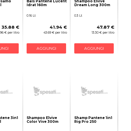
alsamo
Bals Pantene Lucent
Shampoo Elvive
l
Idrat 160m
Dream Long 300m
0.16 Lt
0.3 Lt
35.88 €
41.94 €
47.87 €
.96 € per litro
43.69 € per litro
13.30 € per litro
UNGI
AGGIUNGI
AGGIUNGI
tene 3in1
Shampoo Elvive
Shamp Pantene 1in1
l
Color Vive 300m
Rig Pro 250