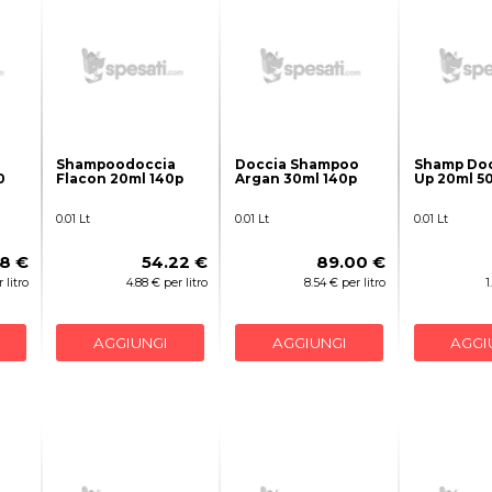
Shampoodoccia
Doccia Shampoo
Shamp Doc
0
Flacon 20ml 140p
Argan 30ml 140p
Up 20ml 5
0.01 Lt
0.01 Lt
0.01 Lt
98 €
54.22 €
89.00 €
 litro
4.88 € per litro
8.54 € per litro
1
AGGIUNGI
AGGIUNGI
AGGI