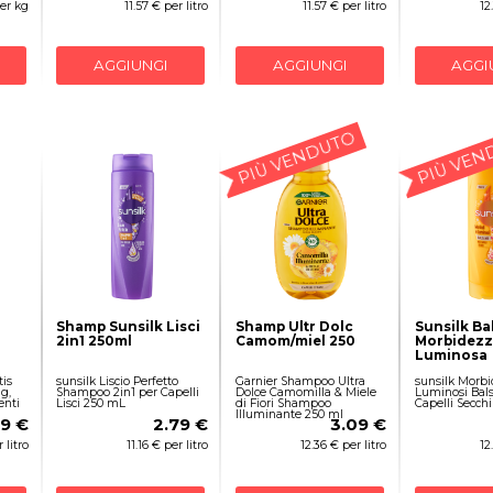
per kg
11.57 € per litro
11.57 € per litro
12
AGGIUNGI
AGGIUNGI
AGGI
PIÙ VENDUTO
PIÙ VEN
Shamp Sunsilk Lisci
Shamp Ultr Dolc
Sunsilk B
2in1 250ml
Camom/miel 250
Morbidezz
Luminosa
is
sunsilk Liscio Perfetto
Garnier Shampoo Ultra
sunsilk Morbi
g,
Shampoo 2in1 per Capelli
Dolce Camomilla & Miele
Luminosi Bal
enti
Lisci 250 mL
di Fiori Shampoo
Capelli Secch
Illuminante 250 ml
89 €
2.79 €
3.09 €
 litro
11.16 € per litro
12.36 € per litro
12