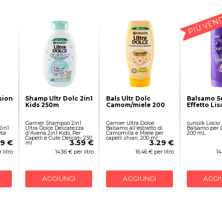
PIÙ VEN
sion
Shamp Ultr Dolc 2in1
Bals Ultr Dolc
Balsamo S
Kids 250m
Camom/miele 200
Effetto Li
Garnier Shampoo 2in1
Garnier Ultra Dolce
sunsilk Liscio
in1
Ultra Dolce Delicatezza
Balsamo all'estratto di
Balsamo per Ca
eta
d'Avena 2in1 Kids, Per
Camomilla e Miele per
200 mL
Capelli e Cute Delicati, 250
capelli chiari, 200 ml
29 €
3.59 €
3.29 €
ml
 litro
14.36 € per litro
16.46 € per litro
14
AGGIUNGI
AGGIUNGI
AGGI