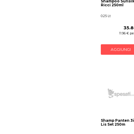
Shampoo Sunsil
Ricci 250ml
0.25 Lt
35.8
11.96 € per
AGGIUNGI
Shamp Panten 3i
Lis Set 250m