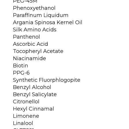
PEG-45M
Phenoxyethanol
Paraffinum Liquidum
Argania Spinosa Kernel Oil
Silk Amino Acids
Panthenol
Ascorbic Acid
Tocopheryl Acetate
Niacinamide
Biotin
PPG-6
Synthetic Fluorphlogopite
Benzyl Alcohol
Benzyl Salicylate
Citronellol
Hexyl Cinnamal
Limonene
Linalool