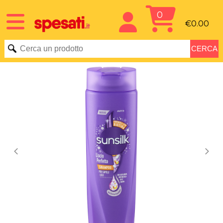
0
€0.00