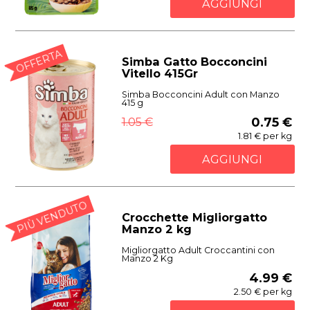
AGGIUNGI
OFFERTA
Simba Gatto Bocconcini
Vitello 415Gr
Simba Bocconcini Adult con Manzo
415 g
1.05 €
0.75 €
1.81 € per kg
AGGIUNGI
PIÙ VENDUTO
Crocchette Migliorgatto
Manzo 2 kg
Migliorgatto Adult Croccantini con
Manzo 2 Kg
4.99 €
2.50 € per kg