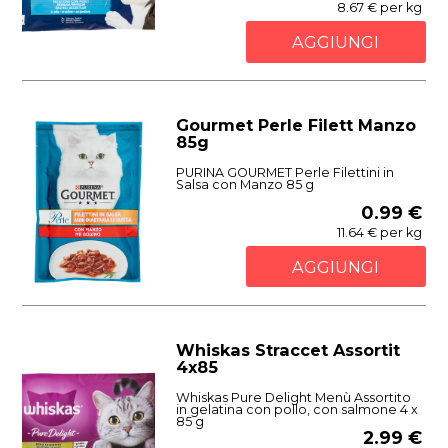
8.67 € per kg
AGGIUNGI
Gourmet Perle Filett Manzo
85g
PURINA GOURMET Perle Filettini in
Salsa con Manzo 85 g
0.99 €
11.64 € per kg
AGGIUNGI
Whiskas Straccet Assortit
4x85
Whiskas Pure Delight Menù Assortito
in gelatina con pollo, con salmone 4 x
85 g
2.99 €