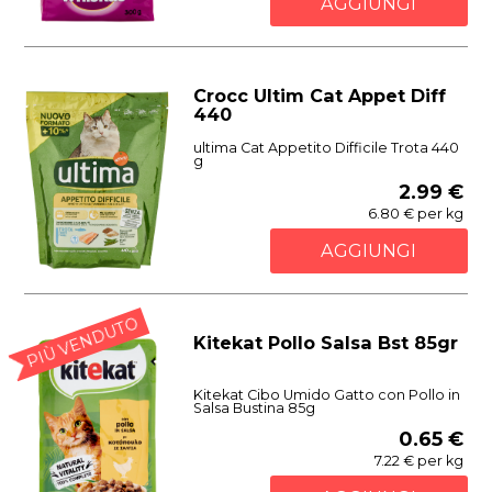
AGGIUNGI
Crocc Ultim Cat Appet Diff
440
ultima Cat Appetito Difficile Trota 440
g
2.99 €
6.80 € per kg
AGGIUNGI
PIÙ VENDUTO
Kitekat Pollo Salsa Bst 85gr
Kitekat Cibo Umido Gatto con Pollo in
Salsa Bustina 85g
0.65 €
7.22 € per kg