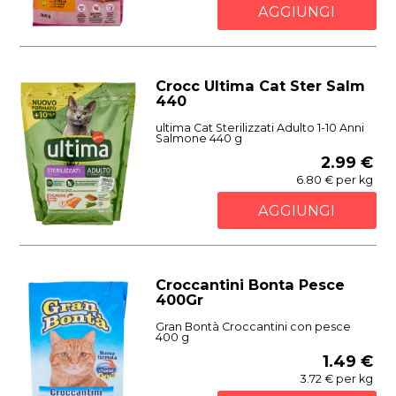
AGGIUNGI
Crocc Ultima Cat Ster Salm
440
ultima Cat Sterilizzati Adulto 1-10 Anni
Salmone 440 g
2.99 €
6.80 € per kg
AGGIUNGI
Croccantini Bonta Pesce
400Gr
Gran Bontà Croccantini con pesce
400 g
1.49 €
3.72 € per kg