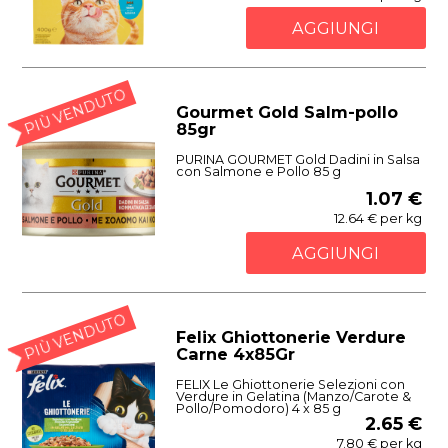
AGGIUNGI
PIÙ VENDUTO
Gourmet Gold Salm-pollo
85gr
PURINA GOURMET Gold Dadini in Salsa
con Salmone e Pollo 85 g
1.07 €
12.64 € per kg
AGGIUNGI
PIÙ VENDUTO
Felix Ghiottonerie Verdure
Carne 4x85Gr
FELIX Le Ghiottonerie Selezioni con
Verdure in Gelatina (Manzo/Carote &
Pollo/Pomodoro) 4 x 85 g
2.65 €
7.80 € per kg