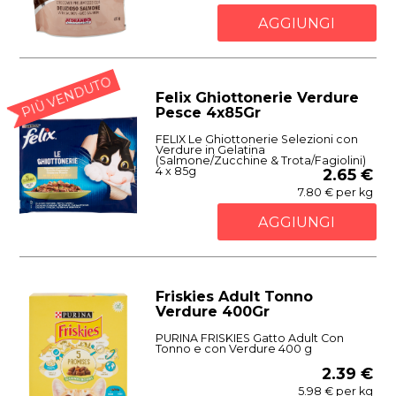
AGGIUNGI
PIÙ VENDUTO
Felix Ghiottonerie Verdure
Pesce 4x85Gr
FELIX Le Ghiottonerie Selezioni con
Verdure in Gelatina
(Salmone/Zucchine & Trota/Fagiolini)
4 x 85g
2.65 €
7.80 € per kg
AGGIUNGI
Friskies Adult Tonno
Verdure 400Gr
PURINA FRISKIES Gatto Adult Con
Tonno e con Verdure 400 g
2.39 €
5.98 € per kg