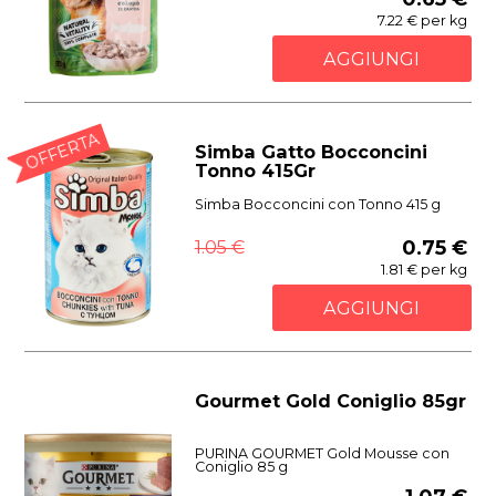
7.22 € per kg
AGGIUNGI
OFFERTA
Simba Gatto Bocconcini
Tonno 415Gr
Simba Bocconcini con Tonno 415 g
1.05 €
0.75 €
1.81 € per kg
AGGIUNGI
Gourmet Gold Coniglio 85gr
PURINA GOURMET Gold Mousse con
Coniglio 85 g