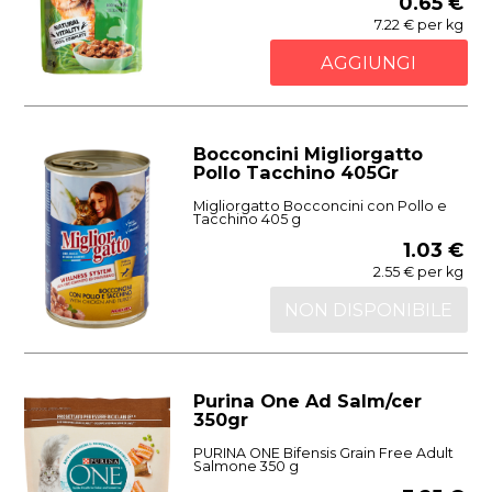
0.65 €
7.22 € per kg
AGGIUNGI
Bocconcini Migliorgatto
Pollo Tacchino 405Gr
Migliorgatto Bocconcini con Pollo e
Tacchino 405 g
1.03 €
2.55 € per kg
NON DISPONIBILE
Purina One Ad Salm/cer
350gr
PURINA ONE Bifensis Grain Free Adult
Salmone 350 g