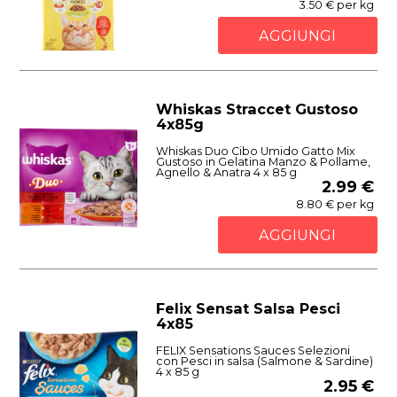
3.50 € per kg
AGGIUNGI
Whiskas Straccet Gustoso
4x85g
Whiskas Duo Cibo Umido Gatto Mix
Gustoso in Gelatina Manzo & Pollame,
Agnello & Anatra 4 x 85 g
2.99 €
8.80 € per kg
AGGIUNGI
Felix Sensat Salsa Pesci
4x85
FELIX Sensations Sauces Selezioni
con Pesci in salsa (Salmone & Sardine)
4 x 85 g
2.95 €