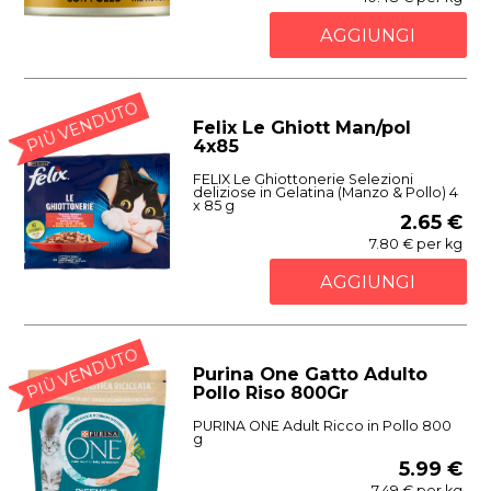
AGGIUNGI
PIÙ VENDUTO
Felix Le Ghiott Man/pol
4x85
FELIX Le Ghiottonerie Selezioni
deliziose in Gelatina (Manzo & Pollo) 4
x 85 g
2.65 €
7.80 € per kg
AGGIUNGI
PIÙ VENDUTO
Purina One Gatto Adulto
Pollo Riso 800Gr
PURINA ONE Adult Ricco in Pollo 800
g
5.99 €
7.49 € per kg