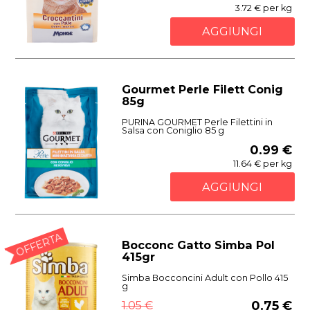
3.72 € per kg
AGGIUNGI
Gourmet Perle Filett Conig
85g
PURINA GOURMET Perle Filettini in
Salsa con Coniglio 85 g
0.99 €
11.64 € per kg
AGGIUNGI
OFFERTA
Bocconc Gatto Simba Pol
415gr
Simba Bocconcini Adult con Pollo 415
g
1.05 €
0.75 €