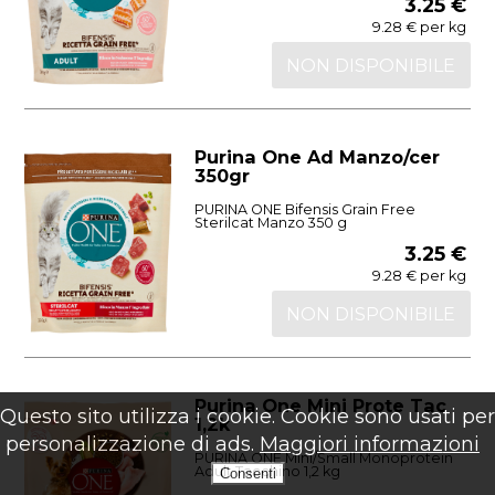
3.25 €
9.28 € per kg
NON DISPONIBILE
Purina One Ad Manzo/cer
350gr
PURINA ONE Bifensis Grain Free
Sterilcat Manzo 350 g
3.25 €
9.28 € per kg
NON DISPONIBILE
Purina One Mini Prote Tac
Questo sito utilizza i cookie. Cookie sono usati per
1,2k
personalizzazione di ads.
Maggiori informazioni
PURINA ONE Mini/Small Monoprotein
Adult Tacchino 1,2 kg
Consenti