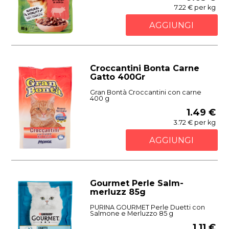
7.22 € per kg
AGGIUNGI
Croccantini Bonta Carne
Gatto 400Gr
Gran Bontà Croccantini con carne
400 g
1.49 €
3.72 € per kg
AGGIUNGI
Gourmet Perle Salm-
merluzz 85g
PURINA GOURMET Perle Duetti con
Salmone e Merluzzo 85 g
1.11 €