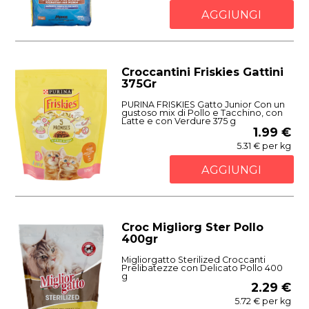
AGGIUNGI
Croccantini Friskies Gattini
375Gr
PURINA FRISKIES Gatto Junior Con un
gustoso mix di Pollo e Tacchino, con
Latte e con Verdure 375 g
1.99 €
5.31 € per kg
AGGIUNGI
Croc Migliorg Ster Pollo
400gr
Migliorgatto Sterilized Croccanti
Prelibatezze con Delicato Pollo 400
g
2.29 €
5.72 € per kg