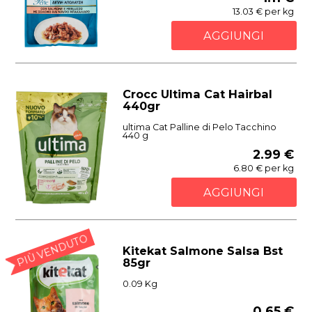
13.03 € per kg
AGGIUNGI
Crocc Ultima Cat Hairbal
440gr
ultima Cat Palline di Pelo Tacchino
440 g
2.99 €
6.80 € per kg
AGGIUNGI
PIÙ VENDUTO
Kitekat Salmone Salsa Bst
85gr
0.09 Kg
0.65 €