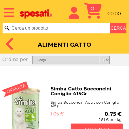
0
€0.00
ALIMENTI GATTO
Ordina per
OFFERTA
Simba Gatto Bocconcini
Coniglio 415Gr
Simba Bocconcini Adult con Coniglio
415 g
1.05 €
0.75 €
1.81 € per kg