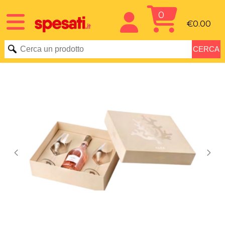
0
€0.00