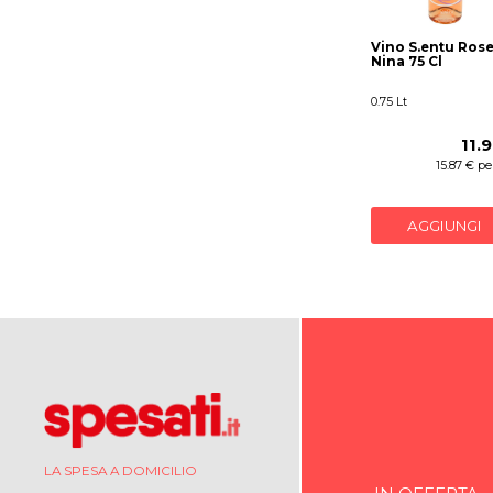
Vino S.entu Rose
Nina 75 Cl
0.75 Lt
11.
15.87 € per
AGGIUNGI
LA SPESA A DOMICILIO