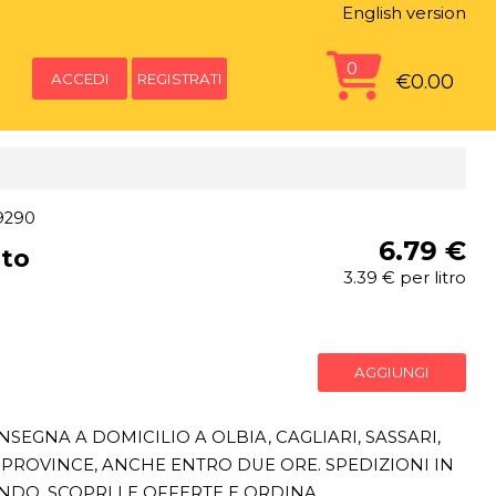
English version
0
ACCEDI
REGISTRATI
€0.00
9290
6.79 €
ato
3.39 € per litro
AGGIUNGI
SEGNA A DOMICILIO A OLBIA, CAGLIARI, SASSARI,
PROVINCE, ANCHE ENTRO DUE ORE. SPEDIZIONI IN
ONDO. SCOPRI LE OFFERTE E ORDINA