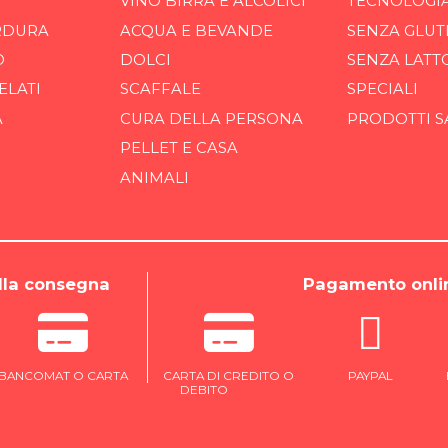
VINO BIRRA E ALCOLICI
TECNOLOGI
RDURA
ACQUA E BEVANDE
SENZA GLUT
O
DOLCI
SENZA LATT
ELATI
SCAFFALE
SPECIALI
A
CURA DELLA PERSONA
PRODOTTI S
PELLET E CASA
ANIMALI
la consegna
Pagamento onli
BANCOMAT O CARTA
CARTA DI CREDITO O
PAYPAL
DEBITO
ONLINE