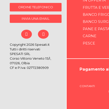
IN OFFERTA
ORDINE TELEFONICO
FRUTTA E VE
BANCO FRIG
INVIA UNA EMAIL
BANCO SURG
PANE E PAST
CARNE
PESCE
Copyright 2026 Spesati.it
Tutti i diritti riservati
SPESATI SRL
Corso Vittorio Veneto 15/I,
07026, Olbia
CF e P.Iva: 02772380909
Pagamento al
CONTANTI