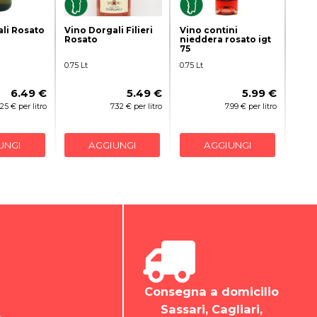
li Rosato
Vino Dorgali Filieri
Vino contini
Rosato
nieddera rosato igt
75
0.75 Lt
0.75 Lt
6.49 €
5.49 €
5.99 €
.25 € per litro
7.32 € per litro
7.99 € per litro
UNGI
AGGIUNGI
AGGIUNGI
Consegna a domicilio
Sassari, Cagliari,