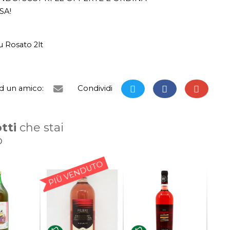
SA!
 Rosato 2lt
ad un amico:
Condividi
tti
che stai
o
PIÙ VENDUTO