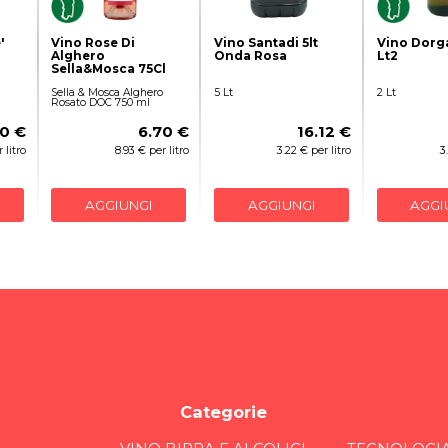
'
Vino Rose Di
Vino Santadi 5lt
Vino Dorga
Alghero
Onda Rosa
Lt2
Sella&Mosca 75Cl
Sella & Mosca Alghero
5 Lt
2 Lt
Rosato DOC 750 ml
90 €
6.70 €
16.12 €
 litro
8.93 € per litro
3.22 € per litro
3
AGGIUNGI
AGGIUNGI
AGGI
Categorie