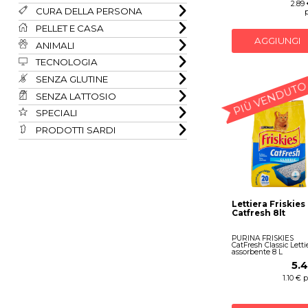
2.89
CURA DELLA PERSONA
PELLET E CASA
AGGIUNGI
ANIMALI
TECNOLOGIA
SENZA GLUTINE
PIÙ VENDUTO
SENZA LATTOSIO
SPECIALI
PRODOTTI SARDI
Lettiera Friskies
Catfresh 8lt
PURINA FRISKIES
CatFresh Classic Letti
assorbente 8 L
5.
1.10 € 