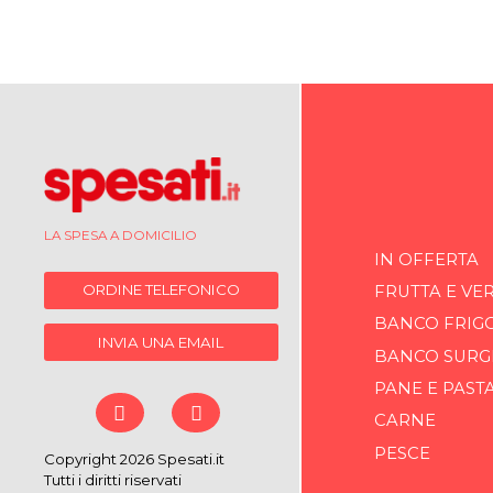
LA SPESA A DOMICILIO
IN OFFERTA
ORDINE TELEFONICO
FRUTTA E VE
BANCO FRIG
INVIA UNA EMAIL
BANCO SURG
PANE E PAST
CARNE
PESCE
Copyright 2026 Spesati.it
Tutti i diritti riservati