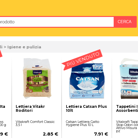
li
> Igiene e pulizia
PIÙ VENDUTO
Ita
Lettiera Vitakr
Lettiera Catsan Plus
Tappetini I
Roditori
10lt
Assorbenti
ws
Vitakraft Comfort Classic
Catsan Lettiera Gatto
Vitakraft Tapp
00 g
3,5 l
Hygiene Plus 10 L
Stop Odori c
Attivo Misura
pz
89 €
2.85 €
7.91 €