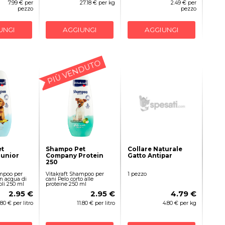
7.99 € per
27.18 € per kg
2.49 € per
pezzo
pezzo
UNGI
AGGIUNGI
AGGIUNGI
PIÙ VENDUTO
t
Shampo Pet
Collare Naturale
unior
Company Protein
Gatto Antipar
250
ampoo per
Vitakraft Shampoo per
1 pezzo
on acqua di
cani Pelo corto alle
oli 250 ml
proteine 250 ml
2.95 €
2.95 €
4.79 €
.80 € per litro
11.80 € per litro
4.80 € per kg