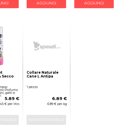
UNGI
AGGIUNGI
AGGIUNGI
t
Collare Naturale
 Secco
Cane L Antipa
ampoo
1 pezzo
cco Profumo
ni, gatti e
l
5.89 €
6.89 €
.45 € per litro
6.89 € per kg
PONIBILE
NON DISPONIBILE