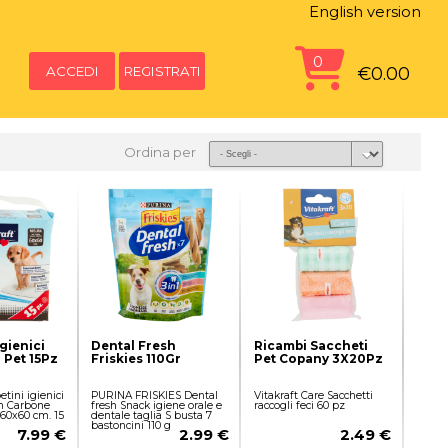
English version
0
ACCEDI
REGISTRATI
€0.00
Ordina per
gienici
Dental Fresh
Ricambi Saccheti
 Pet 15Pz
Friskies 110Gr
Pet Copany 3X20Pz
etini igienici
PURINA FRISKIES Dental
Vitakraft Care Sacchetti
on Carbone
fresh Snack igiene orale e
raccogli feci 60 pz
 60x60 cm. 15
dentale taglia S busta 7
bastoncini 110 g
7.99 €
2.99 €
2.49 €