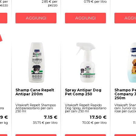
 € per
2.85 € per
0.79 € per litro
pezzo
pezzo
AGGIUNGI
AGGIUNGI
AGGI
Shamp Cane Repelt
Spray Antipar Dog
Shampo Pe
Antipar 200m
Pet Comp 250
Company J
250m
Vitakraft Repelt Shampoo
Vitakraft Repelt Rapido
Vitakraft Sh
era
Antiparassitario per cani
Dog Spray Antiparassitario
cani Junior c
250 ml
per cani 250 ml
rose per cucci
49 €
7.15 €
17.50 €
per kg
35.75 € per litro
70.00 € per litro
11