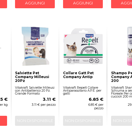
AGGIUNGI
AGGIUNGI
AGGI
Salviette Pet
Collare Gatt Pet
Shampo Pe
Company Milleusi
Company Antip
Company A
20Pz
200
Vitakraft Salviette Milleusi
Vitakraft Repelt Collare
Vitakraft Sh
con Antibatterico 20 Pz.
Antiparassitario A.P.E. per
Schiuma a se
Grande Formato
gatti
Floreale Per ca
cuccioli 200 m
05 €
3.11 €
6.85 €
per kg
3.11 € per pezzo
6.85 € per
29
pezzo
NON DISPONIBILE
NON DISPONIBILE
NON DIS