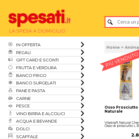
LA SPESA A DOMICILIO
IN OFFERTA
Home
>
Anima
REGALI
PIÙ VENDUTO
GIFT CARD E SCONTI
FRUTTA E VERDURA
BANCO FRIGO
BANCO SURGELATI
PANE E PASTA
CARNE
PESCE
Osso Prosciutto 
Naturale
VINO BIRRA E ALCOLICI
ACQUA E BEVANDE
Vitakraft Natural Che
Osso di prosciutto L 3
DOLCI
2.
SCAFFALE