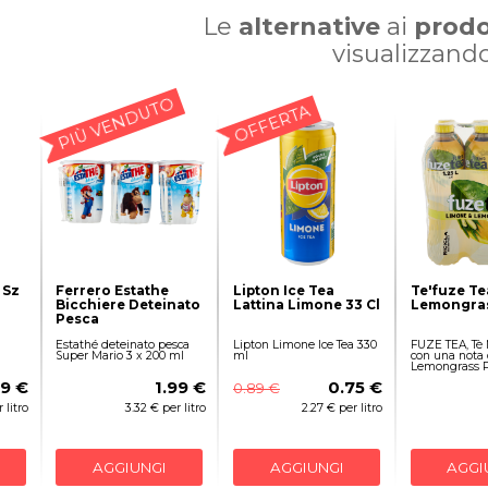
Le
alternative
ai
prodo
visualizzand
PIÙ VENDUTO
OFFERTA
 Sz
Ferrero Estathe
Lipton Ice Tea
Te'fuze Te
Bicchiere Deteinato
Lattina Limone 33 Cl
Lemongras 
Pesca
Estathé deteinato pesca
Lipton Limone Ice Tea 330
FUZE TEA, Tè
Super Mario 3 x 200 ml
ml
con una nota 
Lemongrass 
79 €
1.99 €
0.75 €
0.89 €
 litro
3.32 € per litro
2.27 € per litro
AGGIUNGI
AGGIUNGI
AGGI