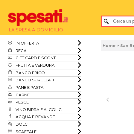
LA SPESA A DOMICILIO
IN OFFERTA
Home
> San B
REGALI
GIFT CARD E SCONTI
FRUTTA E VERDURA
BANCO FRIGO
BANCO SURGELATI
PANE E PASTA
CARNE
PESCE
VINO BIRRA E ALCOLICI
ACQUA E BEVANDE
DOLCI
SCAFFALE