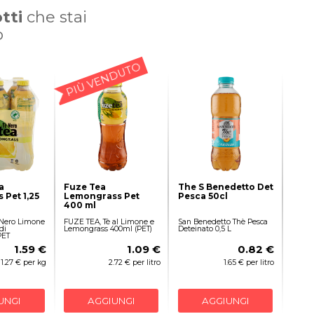
tti
che stai
o
PIÙ VENDUTO
a
Fuze Tea
The S Benedetto Det
Pet 1,25
Lemongrass Pet
Pesca 50cl
400 ml
 Nero Limone
FUZE TEA, Tè al Limone e
San Benedetto Thè Pesca
di
Lemongrass 400ml (PET)
Deteinato 0,5 L
PET
1.59 €
1.09 €
0.82 €
1.27 € per kg
2.72 € per litro
1.65 € per litro
UNGI
AGGIUNGI
AGGIUNGI