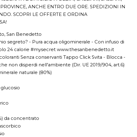
PROVINCE, ANCHE ENTRO DUE ORE. SPEDIZIONI IN
ONDO. SCOPRI LE OFFERTE E ORDINA
SA!
o, San Benedetto
mio segreto? - Pura acqua oligominerale - Con infuso di
Solo 24 calorie #mysecret www.thesanbenedetto.it
oloranti Senza conservanti Tappo Click Svita - Blocca -
he non disperdi nell'ambiente (Dir. UE 2019/904, art.6)
inerale naturale (80%)
-glucosio
trico
%) da concentrato
 ascorbico
io