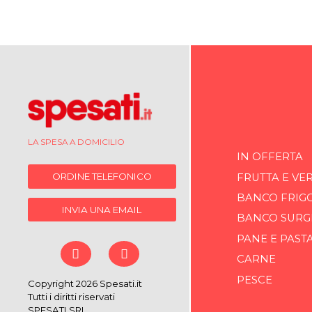
LA SPESA A DOMICILIO
IN OFFERTA
ORDINE TELEFONICO
FRUTTA E VE
BANCO FRIG
INVIA UNA EMAIL
BANCO SURG
PANE E PAST
CARNE
PESCE
Copyright 2026 Spesati.it
Tutti i diritti riservati
SPESATI SRL