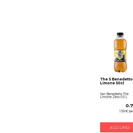
The S Benedetto
Limone 50cl
San Benedetto Thè
Limone Zero 0,5 L
0.
1.59 € per
AGGIUNGI