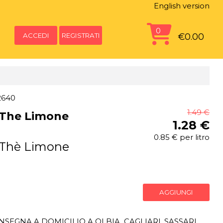
English version
0
ACCEDI
REGISTRATI
€0.00
2640
1.49 €
 The Limone
1.28 €
0.85 € per litro
 Thè Limone
AGGIUNGI
SEGNA A DOMICILIO A OLBIA, CAGLIARI, SASSARI,