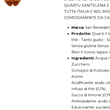
QUARTU SANT'ELENA E 
TUTTA ITALIA E NEL M
COMODAMENTE DA CA
Marca:
San Benedett
Prodotto:
Qual è il 
thè - Tanto gusto - 
Senza glutine Senza c
Bevi Il nuovo tappo c
Ingredienti:
Acqua m
Zucchero
Sciroppo di fruttosio
Aromi
Acidificante: acido ci
Infuso di thè (0,1%)
Succo di limone (0,1
Antiossidante: acido
Edulcorante: sucralos