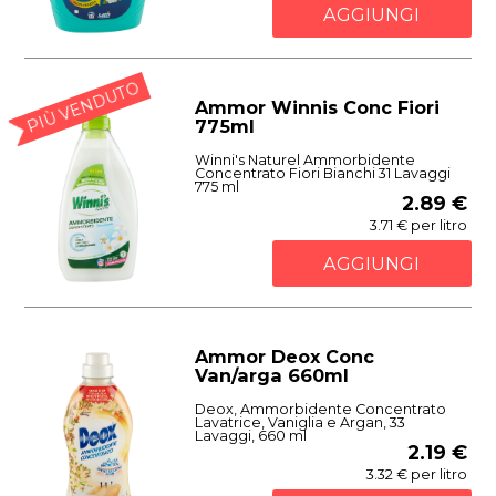
AGGIUNGI
PIÙ VENDUTO
Ammor Winnis Conc Fiori
775ml
Winni's Naturel Ammorbidente
Concentrato Fiori Bianchi 31 Lavaggi
775 ml
2.89 €
3.71 € per litro
AGGIUNGI
Ammor Deox Conc
Van/arga 660ml
Deox, Ammorbidente Concentrato
Lavatrice, Vaniglia e Argan, 33
Lavaggi, 660 ml
2.19 €
3.32 € per litro