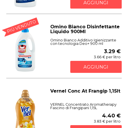
AGGIUNGI
PIÙ VENDUTO
Omino Bianco Disinfettante
Liquido 900Ml
Omino Bianco Additivo Igienizzante
con tecnologia Deo+ 900 ml
3.29 €
3.66 € per litro
AGGIUNGI
Vernel Conc At Frangip 1,15lt
VERNEL Concentrato Aromatherapy
Fascino di Frangipani 1,15L
4.40 €
3.83 € per litro