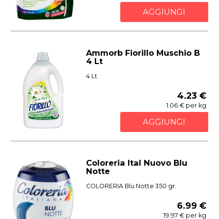
AGGIUNGI
Ammorb Fiorillo Muschio B
4 Lt
4 Lt
4.23 €
1.06 € per kg
AGGIUNGI
Coloreria Ital Nuovo Blu
Notte
COLORERIA Blu Notte 350 gr.
6.99 €
19.97 € per kg