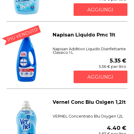
AGGIUNGI
PIÙ VENDUTO
Napisan Liquido Pmc 1lt
Napisan Additivo Liquido Disinfettante
Classico 1 L
5.35 €
5.36 € per litro
AGGIUNGI
Vernel Conc Blu Oxigen 1,2lt
VERNEL Concentrato Blu Oxygen 1,2L
4.40 €
3.67 € per litro