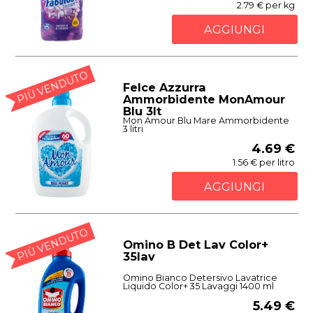
2.79 € per kg
AGGIUNGI
PIÙ VENDUTO
Felce Azzurra
Ammorbidente MonAmour
Blu 3lt
Mon Amour Blu Mare Ammorbidente
3 litri
4.69 €
1.56 € per litro
AGGIUNGI
PIÙ VENDUTO
Omino B Det Lav Color+
35lav
Omino Bianco Detersivo Lavatrice
Liquido Color+ 35 Lavaggi 1400 ml
5.49 €