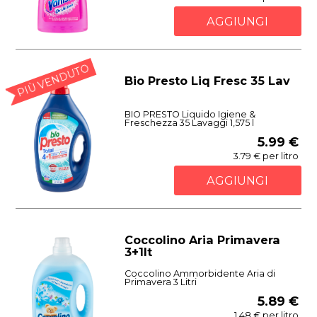
AGGIUNGI
PIÙ VENDUTO
Bio Presto Liq Fresc 35 Lav
BIO PRESTO Liquido Igiene &
Freschezza 35 Lavaggi 1,575 l
5.99 €
3.79 € per litro
AGGIUNGI
Coccolino Aria Primavera
3+1lt
Coccolino Ammorbidente Aria di
Primavera 3 Litri
5.89 €
1.48 € per litro