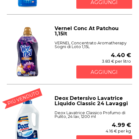
AGGIUNGI
Vernel Conc At Patchou
1,15lt
VERNEL Concentrato Aromatherapy
Sogni di Loto 1,15L
4.40 €
3.83 € per litro
AGGIUNGI
PIÙ VENDUTO
Deox Detersivo Lavatrice
Liquido Classic 24 Lavaggi
Deox Lavatrice Classico Profumo di
Pulito, 24 lav, 1200 ml
4.99 €
4.16 € per kg