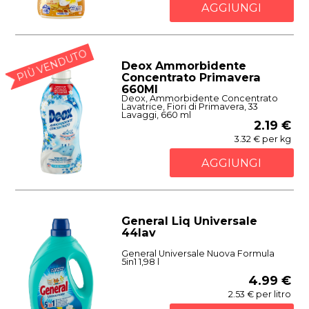
AGGIUNGI
PIÙ VENDUTO
Deox Ammorbidente
Concentrato Primavera
660Ml
Deox, Ammorbidente Concentrato
Lavatrice, Fiori di Primavera, 33
Lavaggi, 660 ml
2.19 €
3.32 € per kg
AGGIUNGI
General Liq Universale
44lav
General Universale Nuova Formula
5in1 1,98 l
4.99 €
2.53 € per litro