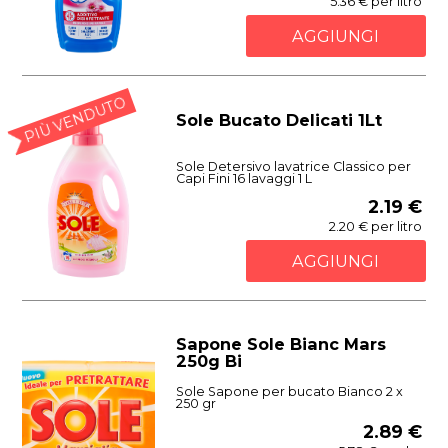
5.36 € per litro
AGGIUNGI
PIÙ VENDUTO
Sole Bucato Delicati 1Lt
Sole Detersivo lavatrice Classico per
Capi Fini 16 lavaggi 1 L
2.19 €
2.20 € per litro
AGGIUNGI
Sapone Sole Bianc Mars
250g Bi
Sole Sapone per bucato Bianco 2 x
250 gr
2.89 €