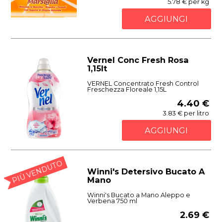
5.78 € per kg
AGGIUNGI
Vernel Conc Fresh Rosa
1,15lt
VERNEL Concentrato Fresh Control
Freschezza Floreale 1,15L
4.40 €
3.83 € per litro
AGGIUNGI
PIÙ VENDUTO
Winni's Detersivo Bucato A
Mano
Winni's Bucato a Mano Aleppo e
Verbena 750 ml
2.69 €