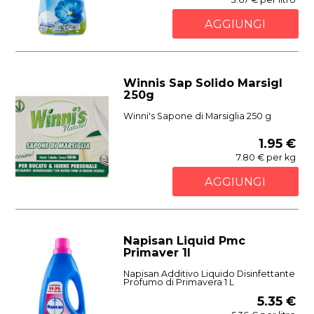
AGGIUNGI
Winnis Sap Solido Marsigl
250g
Winni's Sapone di Marsiglia 250 g
1.95 €
7.80 € per kg
AGGIUNGI
Napisan Liquid Pmc
Primaver 1l
Napisan Additivo Liquido Disinfettante
Profumo di Primavera 1 L
5.35 €