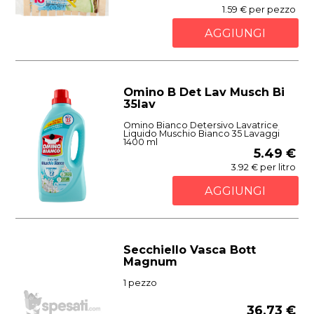
1.59 € per pezzo
AGGIUNGI
Omino B Det Lav Musch Bi
35lav
Omino Bianco Detersivo Lavatrice
Liquido Muschio Bianco 35 Lavaggi
1400 ml
5.49 €
3.92 € per litro
AGGIUNGI
Secchiello Vasca Bott
Magnum
1 pezzo
36.73 €