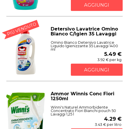
AGGIUNGI
PIÙ VENDUTO
Detersivo Lavatrice Omino
Bianco C/Igien 35 Lavaggi
Omino Bianco Detersivo Lavatrice
Liquido Igienizzante 35 Lavaggi 1400
ml
5.49 €
3.92 € per kg
AGGIUNGI
Ammor Winnis Conc Fiori
1250ml
Winni's Naturel Ammorbidente
Concentrato Fiori Bianchi pouch 50
Lavaggi 1,25 l
4.29 €
3.43 € per litro