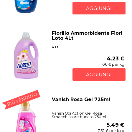
AGGIUNGI
Fiorillo Ammorbidente Fiori
Loto 4Lt
4 Lt
4.23 €
1.06 € per kg
AGGIUNGI
PIÙ VENDUTO
Vanish Rosa Gel 725ml
Vanish Oxi Action Gel Rosa
Smacchiatore bucato 750ml
5.49 €
7.52 € per litro