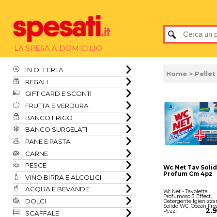
LA SPESA A DOMICILIO
IN OFFERTA
Home
>
Pellet
REGALI
GIFT CARD E SCONTI
FRUTTA E VERDURA
BANCO FRIGO
BANCO SURGELATI
PANE E PASTA
CARNE
PESCE
Wc Net Tav Solid
Profum Cm 4pz
VINO BIRRA E ALCOLICI
ACQUA E BEVANDE
Wc Net - Tavoletta
Profumoso 3 Effect,
DOLCI
Detergente Igienizza
Solido WC, Ocean Fres
2.
Pezzi
SCAFFALE