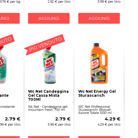
9.76 € per kg
2.92 € per litro
3.99 € per litro
UNGI
AGGIUNGI
AGGIUNGI
DUTO
PIÙ VENDUTO
Wc Net Candeggina
Wc Net Energy Gel
ante
Gel Cassa Mista
Sturascarich
700Ml
ncrostante
Wc Net - Candeggina gel,
WC Net Professional
mountain fresh, 700 ml
Sturascarichi Bloccati
Azione Totale 1000 ml
2.79 €
2.79 €
4.29 €
.99 € per litro
3.99 € per litro
4.29 € per litro