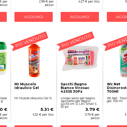
 € per
2.99 € per
4.27 € per litro
5
pezzo
pezzo
AGGIUNGI
AGGIUNGI
AGGI
PIÙ VENDUTO
PIÙ VENDUTO
PIÙ VEN
Mr Muscolo
Sacchi Bagno
Wc Net
Idraulico Gel
Bianco Virosac
Disincrost
42X55 30Pz
700Ml
Fosse
Mr Muscle Idraulico Gel 1L
virosac sacco per bagno
Wc Net - Disi
 g
Sacchetto per Bagno
gel, 700 ml
42x55 cm 12 Litri Small S
30 pz
90 €
5.31 €
3.79 €
 € per
5.32 € per litro
3.79 € per
3
pezzo
pezzo