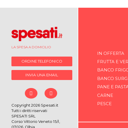
LA SPESA A DOMICILIO
IN OFFERTA
ORDINE TELEFONICO
FRUTTA E VE
BANCO FRIG
INVIA UNA EMAIL
BANCO SURG
PANE E PAST
CARNE
PESCE
Copyright 2026 Spesati.it
Tutti i diritti riservati
SPESATI SRL
Corso Vittorio Veneto 15/I,
07026, Olbia