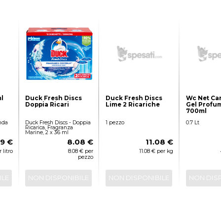
l
Duck Fresh Discs
Duck Fresh Discs
Wc Net Ca
Doppia Ricari
Lime 2 Ricariche
Gel Profu
700ml
nda
Duck Fresh Discs - Doppia
1 pezzo
0.7 Lt
Ricarica, Fragranza
Marine, 2 x 36 ml
09 €
8.08 €
11.08 €
 litro
8.08 € per
11.08 € per kg
pezzo
ILE
NON DISPONIBILE
NON DISPONIBILE
NON DIS