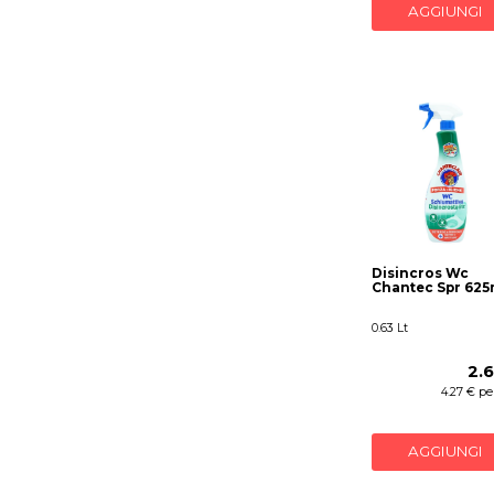
AGGIUNGI
Disincros Wc
Chantec Spr 625
0.63 Lt
2.
4.27 € per
AGGIUNGI