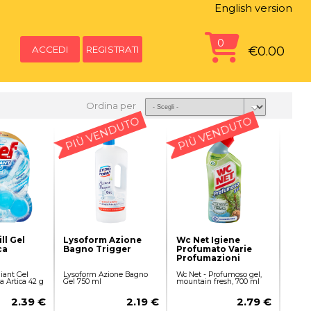
English version
0
ACCEDI
REGISTRATI
€0.00
Ordina per
PIÙ VENDUTO
PIÙ VENDUTO
ll Gel
Lysoform Azione
Wc Net Igiene
ca
Bagno Trigger
Profumato Varie
Profumazioni
iant Gel
Lysoform Azione Bagno
Wc Net - Profumoso gel,
za Artica 42 g
Gel 750 ml
mountain fresh, 700 ml
2.39 €
2.19 €
2.79 €