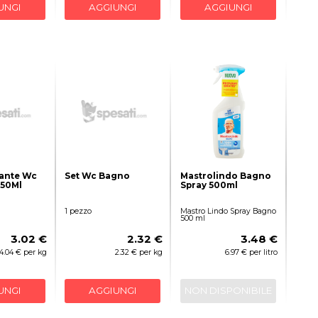
UNGI
AGGIUNGI
AGGIUNGI
tante Wc
Set Wc Bagno
Mastrolindo Bagno
750Ml
Spray 500ml
1 pezzo
Mastro Lindo Spray Bagno
500 ml
3.02 €
2.32 €
3.48 €
4.04 € per kg
2.32 € per kg
6.97 € per litro
UNGI
AGGIUNGI
NON DISPONIBILE