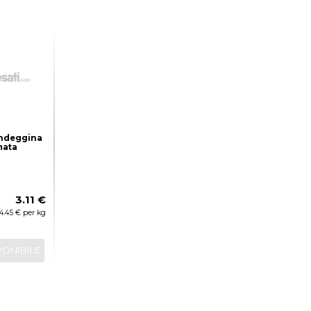
ndeggina
mata
3.11 €
4.45 € per kg
PONIBILE