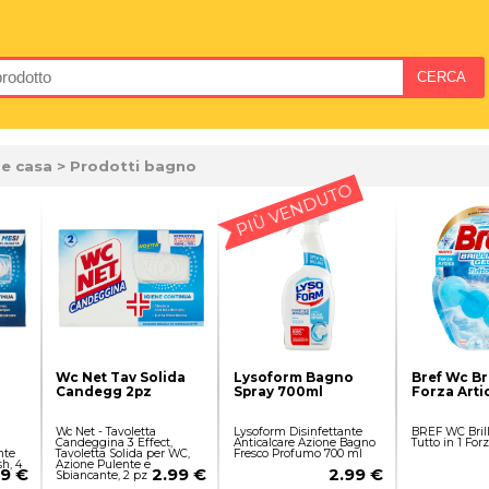
 e casa
> Prodotti bagno
PIÙ VENDUTO
Wc Net Tav Solida
Lysoform Bagno
Bref Wc Bri
Candegg 2pz
Spray 700ml
Forza Arti
Wc Net - Tavoletta
Lysoform Disinfettante
BREF WC Brill
Candeggina 3 Effect,
Anticalcare Azione Bagno
Tutto in 1 For
nte
Tavoletta Solida per WC,
Fresco Profumo 700 ml
h, 4
Azione Pulente e
99 €
2.99 €
2.99 €
Sbiancante, 2 pz