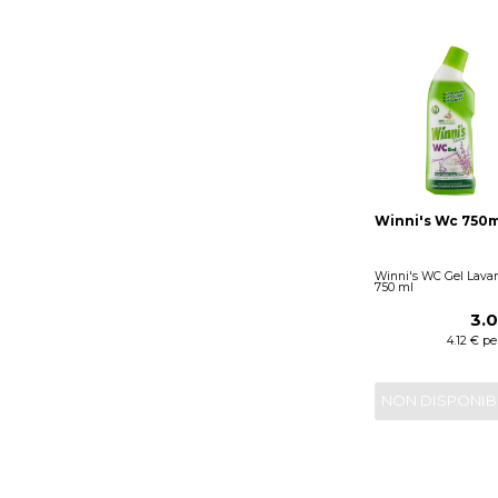
Winni's Wc 750m
Winni's WC Gel Lava
750 ml
3.
4.12 € per
NON DISPONIB