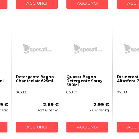
AGGIUNGI
AGGIUNGI
AGGI
Detergente Bagno
Quasar Bagno
Disincros
ml
Chanteclair 625ml
Detergente Spray
Altasfera 
580Ml
0.63 Lt
0.58 Lt
0.75 Lt
69 €
2.69 €
2.99 €
 litro
4.27 € per kg
5.16 € per kg
AGGIUNGI
AGGIUNGI
AGGI