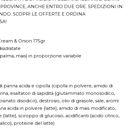
PROVINCE, ANCHE ENTRO DUE ORE. SPEDIZIONI IN
ONDO. SCOPRI LE OFFERTE E ORDINA
SA!
Cream & Onion 175gr
isidratate
, palma, mais) in proporzione variabile
panna acida e cipolla (cipolla in polvere, amido di
ina, esaltatori di sapidità {glutammato monosodico,
osinato disodico}, destrosio, olio di girasole, sale, aromi
nna acida in polvere {latte}, amido di mais modificato,
{latte}, sciroppo di glucosio, acidificanti {acido citrico,
alico}, proteine del latte)