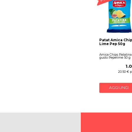
Patat Amica Chi
Lime Pep 50g
Amica Chips Patatina
gusto Pepelime 50 g
1.
20.50 € p
AGGIUNGI