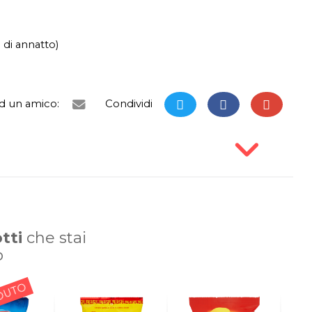
 di annatto)
ad un amico:
Condividi
tti
che stai
o
DUTO