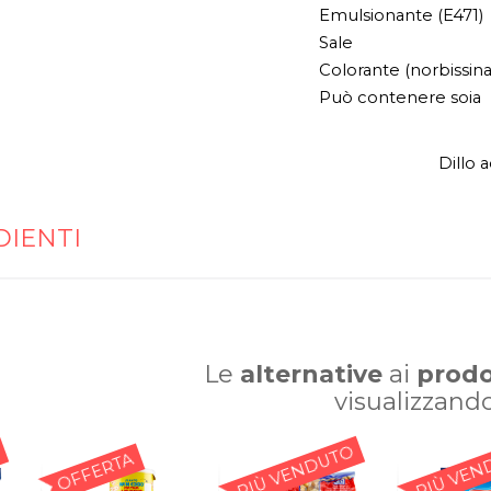
Emulsionante (E471)
Sale
Colorante (norbissina
Può contenere soia
Dillo 
DIENTI
Le
alternative
ai
prodo
visualizzand
PIÙ VENDUTO
PIÙ VEN
OFFERTA