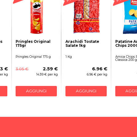
ps
Pringles Original
Arachidi Tostate
Patatine 
175gr
Salate 1kg
Chips 200
Pringles Original 175 g
1 Kg
Amica Chips 
Classica 200 g
03 €
2.59 €
6.96 €
3.05 €
er kg
14.39 € per kg
6.96 € per kg
AGGIUNGI
AGGIUNGI
AGGI