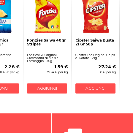
Amica
Fonzies Saiwa 40gr
Cipster Saiwa Busta
Gr
Stripes
21 Gr 50p
Patatina
Fonzies Gli Originali
Cipster The Original Chips
Croccantini di Mais al
di Patate - 21g
Formaggio - 40g
2.28 €
1.59 €
27.24 €
11.41 € per kg
39.74 € per kg
1.10 € per kg
UNGI
AGGIUNGI
AGGIUNGI