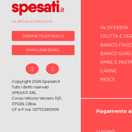
LA SPESA A DOMICILIO
IN OFFERTA
ORDINE TELEFONICO
FRUTTA E VE
BANCO FRIG
INVIA UNA EMAIL
BANCO SURG
PANE E PAST
CARNE
PESCE
Copyright 2026 Spesati.it
Tutti i diritti riservati
SPESATI SRL
Corso Vittorio Veneto 15/I,
07026, Olbia
CF e P.Iva: 02772380909
Pagamento al
CONTANTI