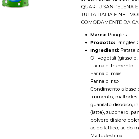
QUARTU SANT'ELENA E 
TUTTA ITALIA E NEL M
COMODAMENTE DA CA
Marca:
Pringles
Prodotto:
Pringles 
Ingredienti:
Patate d
Oli vegetali (girasole
Farina di frumento
Farina di mais
Farina di riso
Condimento a base di 
frumento, maltodestr
guanilato disodico, in
{latte}, zucchero, pa
polvere di siero dolce 
acido lattico, acido m
Maltodestrina