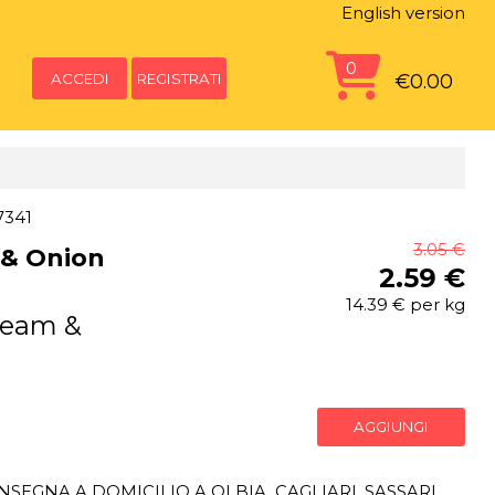
English version
0
ACCEDI
REGISTRATI
€0.00
7341
3.05 €
 & Onion
2.59 €
14.39 € per kg
ream &
AGGIUNGI
SEGNA A DOMICILIO A OLBIA, CAGLIARI, SASSARI,