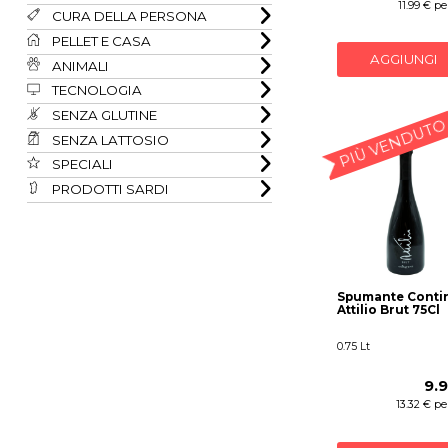
11.99 € per
CURA DELLA PERSONA
PELLET E CASA
AGGIUNGI
ANIMALI
TECNOLOGIA
SENZA GLUTINE
PIÙ VENDUTO
SENZA LATTOSIO
SPECIALI
PRODOTTI SARDI
Spumante Conti
Attilio Brut 75Cl
0.75 Lt
9.
13.32 € per