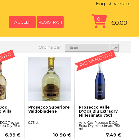
English version
0
ACCEDI
REGISTRATI
€0.00
Ordina per
DUTO
PIÙ VENDUTO
Doc
Prosecco Superiore
Prosecco Valle
 Villa
Valdobiadene
D'Oca Blu Extradry
Millesimato 75Cl
 DOC Treviso
0.75 Lt
Val d'Oca Prosecco D.O.C.
tra Dry 75 cl
Extra Dry Millesimato 750
ml
6.99 €
10.98 €
7.49 €