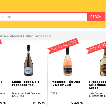
irra e alcolici
> Vino prosecco
PIÙ VENDUTO
PIÙ VEN
os
Spum Rocca Dei F
Prosecco Rdg Doc
Prosecco 
Prosecco 75cl
Tv Rose' 75cl
Millesimato
Miazzi
dene
Rocca dei Forti Prosecco
0.75 Lt
Sala Prosecco
D.O.C. 75 cl
Millesimato Ex
l
99 €
6.95 €
7.49 €