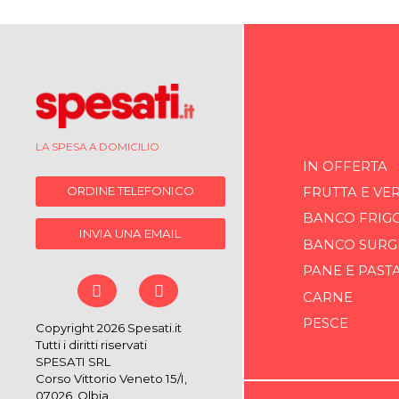
LA SPESA A DOMICILIO
IN OFFERTA
ORDINE TELEFONICO
FRUTTA E VE
BANCO FRIG
INVIA UNA EMAIL
BANCO SURG
PANE E PAST
CARNE
PESCE
Copyright 2026 Spesati.it
Tutti i diritti riservati
SPESATI SRL
Corso Vittorio Veneto 15/I,
07026, Olbia