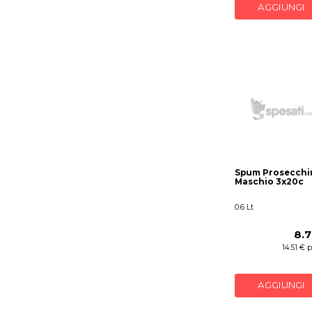
AGGIUNGI
Spum Prosecchi
Maschio 3x20c
0.6 Lt
8.7
14.51 € 
AGGIUNGI