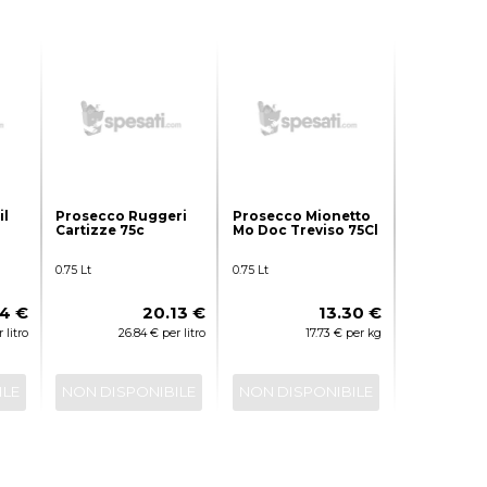
il
Prosecco Ruggeri
Prosecco Mionetto
Cartizze 75c
Mo Doc Treviso 75Cl
0.75 Lt
0.75 Lt
74 €
20.13 €
13.30 €
 litro
26.84 € per litro
17.73 € per kg
ILE
NON DISPONIBILE
NON DISPONIBILE