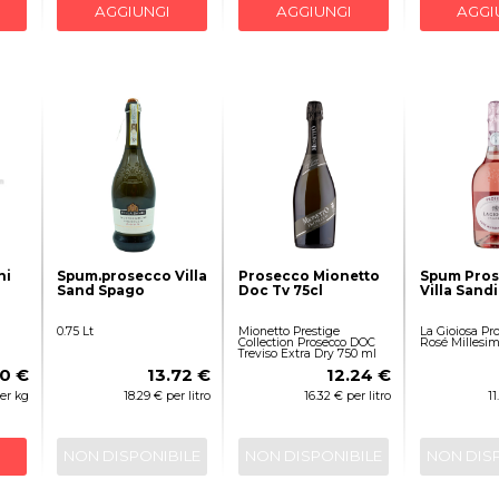
AGGIUNGI
AGGIUNGI
AGGI
ni
Spum.prosecco Villa
Prosecco Mionetto
Spum Pros
Sand Spago
Doc Tv 75cl
Villa Sandi
0.75 Lt
Mionetto Prestige
La Gioiosa Pr
Collection Prosecco DOC
Rosé Millesim
Treviso Extra Dry 750 ml
0 €
13.72 €
12.24 €
per kg
18.29 € per litro
16.32 € per litro
11
NON DISPONIBILE
NON DISPONIBILE
NON DIS