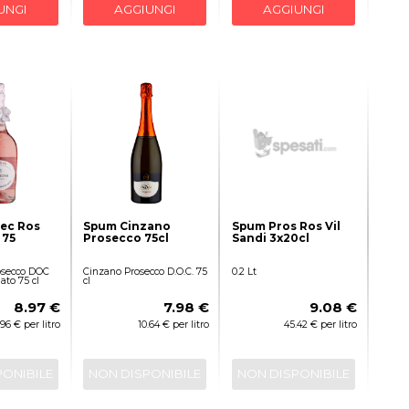
UNGI
AGGIUNGI
AGGIUNGI
ec Ros
Spum Cinzano
Spum Pros Ros Vil
 75
Prosecco 75cl
Sandi 3x20cl
osecco DOC
Cinzano Prosecco D.O.C. 75
0.2 Lt
ato 75 cl
cl
8.97 €
7.98 €
9.08 €
.96 € per litro
10.64 € per litro
45.42 € per litro
PONIBILE
NON DISPONIBILE
NON DISPONIBILE