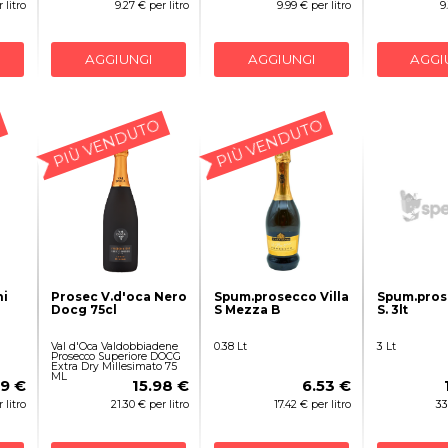
 litro
9.27 € per litro
9.99 € per litro
9
AGGIUNGI
AGGIUNGI
AGGI
PIÙ VENDUTO
PIÙ VENDUTO
ni
Prosec V.d'oca Nero
Spum.prosecco Villa
Spum.prose
Docg 75cl
S Mezza B
S. 3lt
Val d'Oca Valdobbiadene
0.38 Lt
3 Lt
Prosecco Superiore DOCG
Extra Dry Millesimato 75
ML
99 €
15.98 €
6.53 €
 litro
21.30 € per litro
17.42 € per litro
33