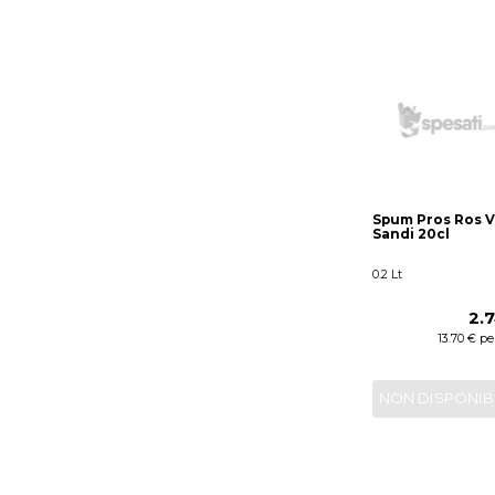
Spum Pros Ros V
Sandi 20cl
0.2 Lt
2.
13.70 € per
NON DISPONIB