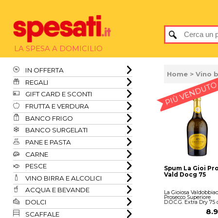
LA SPESA A DOMICILIO
IN OFFERTA
Home
>
Vino b
REGALI
PIÙ VENDUTO
GIFT CARD E SCONTI
FRUTTA E VERDURA
BANCO FRIGO
BANCO SURGELATI
PANE E PASTA
CARNE
PESCE
Spum La Gioi Pr
Vald Docg 75
VINO BIRRA E ALCOLICI
ACQUA E BEVANDE
La Gioiosa Valdobbia
Prosecco Superiore
DOLCI
D.O.C.G. Extra Dry 75 c
8.
SCAFFALE