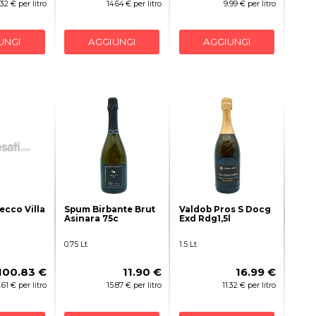
.32 € per litro
14.64 € per litro
9.99 € per litro
UNGI
AGGIUNGI
AGGIUNGI
cco Villa
Spum Birbante Brut
Valdob Pros S Docg
Asinara 75c
Exd Rdg1,5l
0.75 Lt
1.5 Lt
100.83 €
11.90 €
16.99 €
.61 € per litro
15.87 € per litro
11.32 € per litro