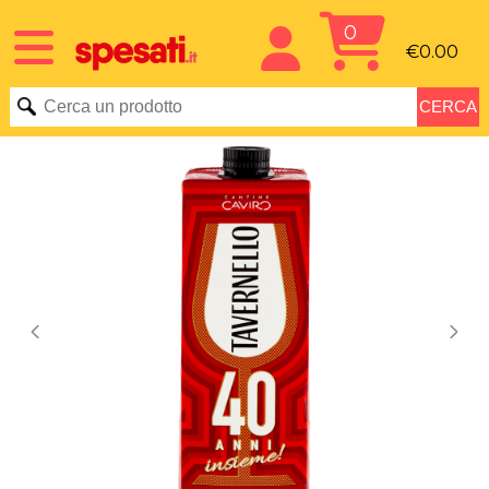
0
€0.00