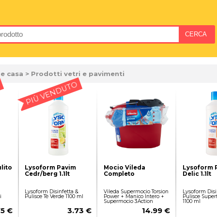
 e casa
> Prodotti vetri e pavimenti
PIÙ VENDUTO
lito
Lysoform Pavim
Mocio Vileda
Lysoform 
Cedr/berg 1.1lt
Completo
Delic 1.1lt
Lysoform Disinfetta &
Vileda Supermocio Torsion
Lysoform Disi
i
Pulisce Tè Verde 1100 ml
Power + Manico Intero +
Pulisce Superf
Supermocio 3Action
1100 ml
75 €
3.73 €
14.99 €