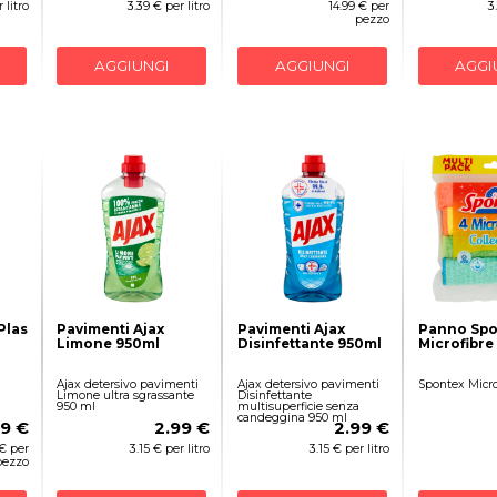
 litro
3.39 € per litro
14.99 € per
3
pezzo
AGGIUNGI
AGGIUNGI
AGGI
Plas
Pavimenti Ajax
Pavimenti Ajax
Panno Spo
Limone 950ml
Disinfettante 950ml
Microfibre
Ajax detersivo pavimenti
Ajax detersivo pavimenti
Spontex Micro
Limone ultra sgrassante
Disinfettante
950 ml
multisuperficie senza
candeggina 950 ml
49 €
2.99 €
2.99 €
 € per
3.15 € per litro
3.15 € per litro
pezzo