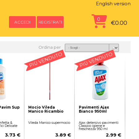
English version
0
ACCEDI
REGISTRATI
€0.00
Ordina per
PIÙ VENDUTO
PIÙ VENDUTO
Pavim Sup
Mocio Vileda
Pavimenti Ajax
Manico Ricambio
Bianco 950ml
nfetta &
Vileda Manico supermocio
Ajax detersivo pavimenti
ici Delicate
Classico igiene e
freschezza 950 ml
3.73 €
3.89 €
2.99 €