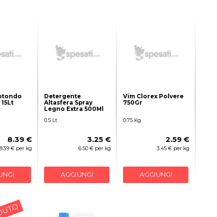
otondo
Detergente
Vim Clorex Polvere
15Lt
Altasfera Spray
750Gr
Legno Extra 500Ml
0.5 Lt
0.75 Kg
8.39 €
3.25 €
2.59 €
8.39 € per kg
6.50 € per kg
3.45 € per kg
UNGI
AGGIUNGI
AGGIUNGI
DUTO