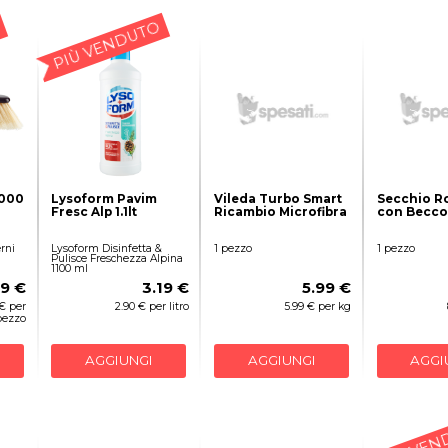
PIÙ VENDUTO
2000
Lysoform Pavim
Vileda Turbo Smart
Secchio R
Fresc Alp 1.1lt
Ricambio Microfibra
con Becco 
rni
Lysoform Disinfetta &
1 pezzo
1 pezzo
Pulisce Freschezza Alpina
1100 ml
99 €
3.19 €
5.99 €
 € per
2.90 € per litro
5.99 € per kg
pezzo
AGGIUNGI
AGGIUNGI
AGGI
PIÙ VEN