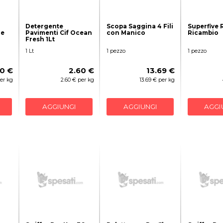
Detergente
Scopa Saggina 4 Fili
Superfive
oe
Pavimenti Cif Ocean
con Manico
Ricambio
Fresh 1Lt
1 Lt
1 pezzo
1 pezzo
60 €
2.60 €
13.69 €
per kg
2.60 € per kg
13.69 € per kg
AGGIUNGI
AGGIUNGI
AGGI