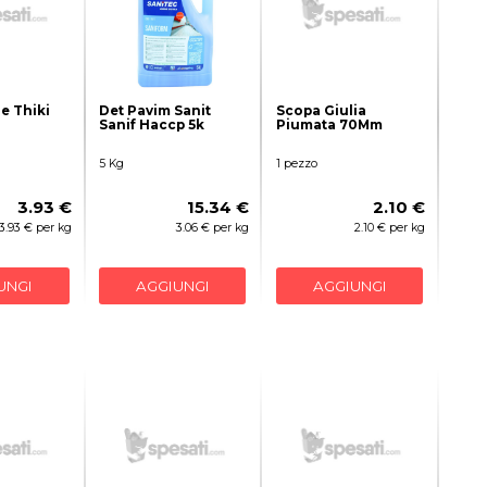
e Thiki
Det Pavim Sanit
Scopa Giulia
Sanif Haccp 5k
Piumata 70Mm
5 Kg
1 pezzo
3.93 €
15.34 €
2.10 €
3.93 € per kg
3.06 € per kg
2.10 € per kg
UNGI
AGGIUNGI
AGGIUNGI