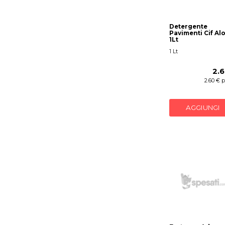
Detergente
Pavimenti Cif Al
1Lt
1 Lt
2.
2.60 € 
AGGIUNGI