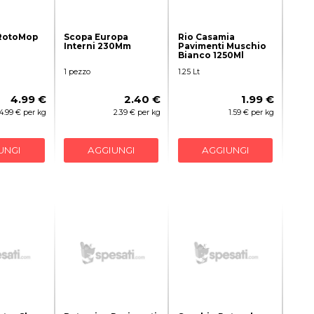
 RotoMop
Scopa Europa
Rio Casamia
Interni 230Mm
Pavimenti Muschio
Bianco 1250Ml
1 pezzo
1.25 Lt
4.99 €
2.40 €
1.99 €
4.99 € per kg
2.39 € per kg
1.59 € per kg
UNGI
AGGIUNGI
AGGIUNGI