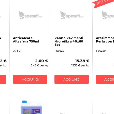
a
Anticalcare
Panno Pavimenti
Alzaimmon
Altasfera 750ml
Microfibra 40x60
Perla con
6pz
0.75 Lt
1 pezzo
1 pezzo
12 €
2.60 €
15.39 €
per kg
3.46 € per kg
15.38 € per kg
AGGIUNGI
AGGIUNGI
AGGI