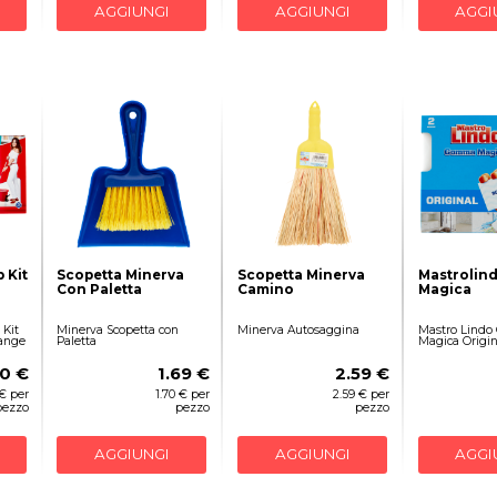
AGGIUNGI
AGGIUNGI
AGGI
 Kit
Scopetta Minerva
Scopetta Minerva
Mastroli
Con Paletta
Camino
Magica
Kit
Minerva Scopetta con
Minerva Autosaggina
Mastro Lind
range
Paletta
Magica Origin
0 €
1.69 €
2.59 €
€ per
1.70 € per
2.59 € per
pezzo
pezzo
pezzo
AGGIUNGI
AGGIUNGI
AGGI