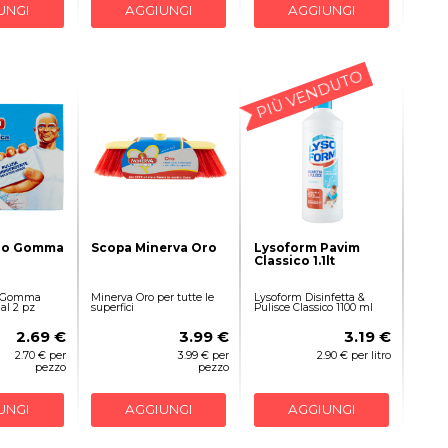
UNGI
AGGIUNGI
AGGIUNGI
PIÙ VENDUTO
ndo Gomma
Scopa Minerva Oro
Lysoform Pavim
Classico 1.1lt
o Gomma
Minerva Oro per tutte le
Lysoform Disinfetta &
al 2 pz
superfici
Pulisce Classico 1100 ml
2.69 €
3.99 €
3.19 €
2.70 € per
3.99 € per
2.90 € per litro
pezzo
pezzo
UNGI
AGGIUNGI
AGGIUNGI