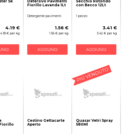
ster Sk
Detersivo Pavimenti
Secchio Rotondo
Fiorillo Lavanda 1Lt
con Becco 12Lt
Detergente pavimenti
1 pezzo
4.19 €
1.56 €
3.41 €
4.18 € per kg
1.56 € per kg
3.42 € per kg
UNGI
AGGIUNGI
AGGIUNGI
PIÙ VENDUTO
e
Cestino Gettacarte
Quasar Vetri Spray
Fiorillo
Aperto
580Ml