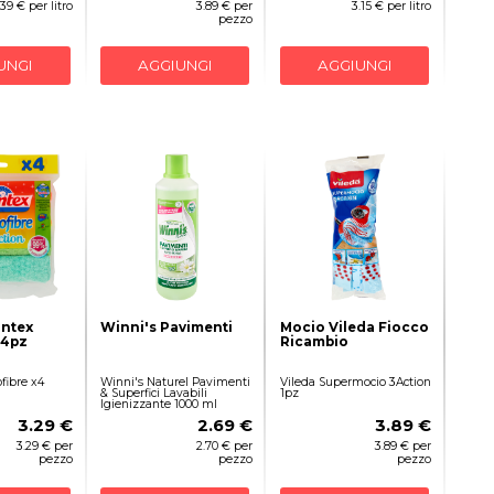
.39 € per litro
3.89 € per
3.15 € per litro
pezzo
UNGI
AGGIUNGI
AGGIUNGI
ntex
Winni's Pavimenti
Mocio Vileda Fiocco
 4pz
Ricambio
fibre x4
Winni's Naturel Pavimenti
Vileda Supermocio 3Action
& Superfici Lavabili
1pz
Igienizzante 1000 ml
3.29 €
2.69 €
3.89 €
3.29 € per
2.70 € per
3.89 € per
pezzo
pezzo
pezzo