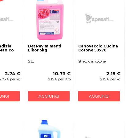
dizia
Det Pavimimenti
Canovaccio Cucina
 Manico
Likor 5kg
Cotone 50x70
5 Lt
Straccio in cotone
2.74 €
10.73 €
2.15 €
2.73 € per kg
2.15 € per litro
2.15 € per kg
UNGI
AGGIUNGI
AGGIUNGI