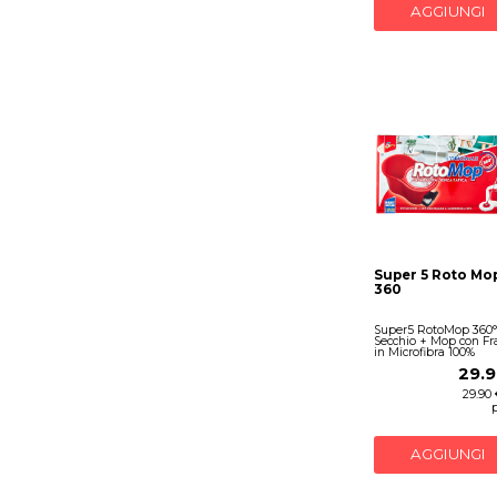
AGGIUNGI
Super 5 Roto Mop
360
Super5 RotoMop 360° 
Secchio + Mop con F
in Microfibra 100%
29.9
29.90 
AGGIUNGI