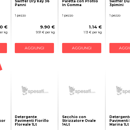
Swiffer Dry Key 36
Paletta con Profilo
Swiffer Du
Panni
In Gomma
3pimini
1 pezzo
1 pezzo
1 pezzo
0 €
9.90 €
1.14 €
per kg
9.91 € per kg
1.13 € per kg
AGGIUNGI
AGGIUNGI
AGGI
Detergente
Secchio con
Detergent
kor
Pavimenti Fiorillo
Strizzatore Ovale
Pavimenti 
Floreale 1Lt
14Lt
Marina 1Lt