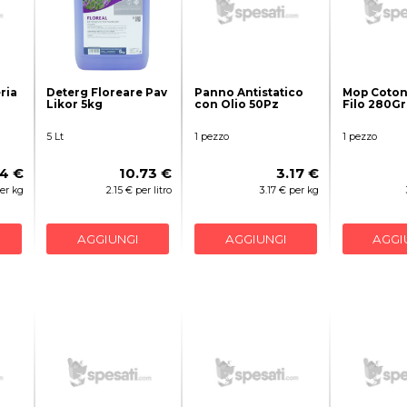
ria
Deterg Floreare Pav
Panno Antistatico
Mop Coton
Likor 5kg
con Olio 50Pz
Filo 280Gr
5 Lt
1 pezzo
1 pezzo
74 €
10.73 €
3.17 €
per kg
2.15 € per litro
3.17 € per kg
AGGIUNGI
AGGIUNGI
AGGI