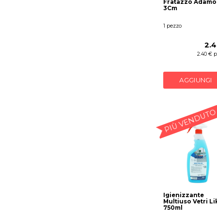
Fratazzo Adamo
3Cm
1 pezzo
2.4
2.40 € 
AGGIUNGI
PIÙ VENDUTO
Igienizzante
Multiuso Vetri Li
750ml