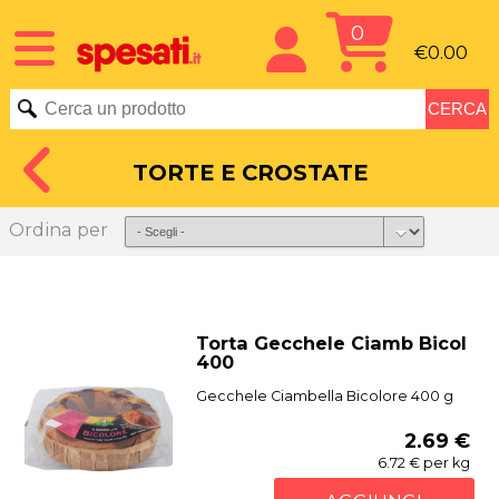
0
€0.00
TORTE E CROSTATE
Ordina per
Torta Gecchele Ciamb Bicol
400
Gecchele Ciambella Bicolore 400 g
2.69 €
6.72 € per kg