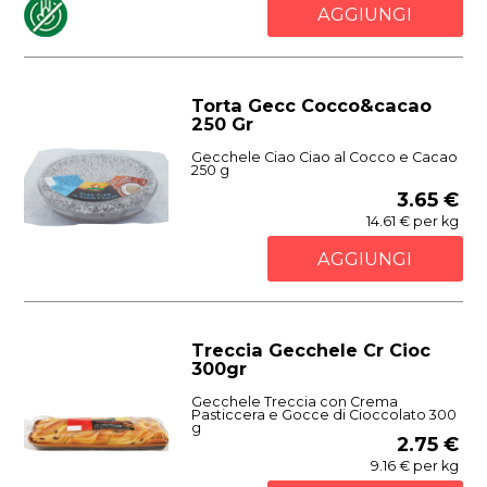
AGGIUNGI
Torta Gecc Cocco&cacao
250 Gr
Gecchele Ciao Ciao al Cocco e Cacao
250 g
3.65 €
14.61 € per kg
AGGIUNGI
Treccia Gecchele Cr Cioc
300gr
Gecchele Treccia con Crema
Pasticcera e Gocce di Cioccolato 300
g
2.75 €
9.16 € per kg