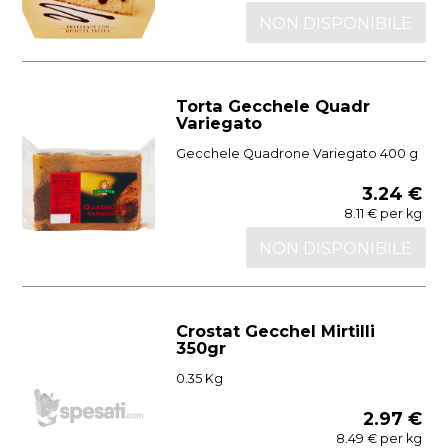
NON DISPONIBILE
Torta Gecchele Quadr
Variegato
Gecchele Quadrone Variegato 400 g
3.24 €
8.11 € per kg
NON DISPONIBILE
Crostat Gecchel Mirtilli
350gr
0.35 Kg
2.97 €
8.49 € per kg