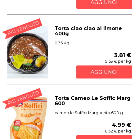
AGGIUNGI
PIÙ VENDUTO
Torta ciao ciao al limone
400g
0.35 Kg
3.81 €
9.53 € per kg
AGGIUNGI
PIÙ VENDUTO
Torta Cameo Le Soffic Marg
600
cameo le Soffici Margherita 600 g
4.99 €
8.32 € per kg