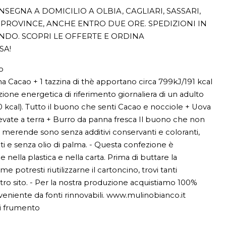
SEGNA A DOMICILIO A OLBIA, CAGLIARI, SASSARI,
PROVINCE, ANCHE ENTRO DUE ORE. SPEDIZIONI IN
ONDO. SCOPRI LE OFFERTE E ORDINA
SA!
o
na Cacao + 1 tazzina di thè apportano circa 799kJ/191 kcal
nzione energetica di riferimento giornaliera di un adulto
kcal). Tutto il buono che senti Cacao e nocciole + Uova
levate a terra + Burro da panna fresca Il buono che non
e merende sono senza additivi conservanti e coloranti,
ti e senza olio di palma. - Questa confezione è
e nella plastica e nella carta. Prima di buttare la
 potresti riutilizzarne il cartoncino, trovi tanti
tro sito. - Per la nostra produzione acquistiamo 100%
veniente da fonti rinnovabili. www.mulinobianco.it
di frumento