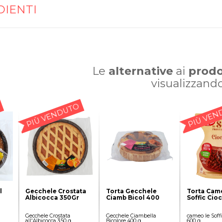
DIENTI
Le
alternative
ai
prodo
visualizzand
PIÙ VENDUTO
PIÙ VEN
l
Gecchele Crostata
Torta Gecchele
Torta Cam
Albicocca 350Gr
Ciamb Bicol 400
Soffic Cio
Gecchele Crostata
Gecchele Ciambella
cameo le Soffi
all'Albicocca 350 g
Bicolore 400 g
600 g