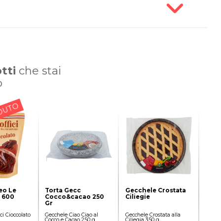
tti
che stai
o
DUTO
eo Le
Torta Gecc
Gecchele Crostata
c 600
Cocco&cacao 250
Ciliegie
Gr
ci Cioccolato
Gecchele Ciao Ciao al
Gecchele Crostata alla
Cocco e Cacao 250 g
Ciliegia 350 g