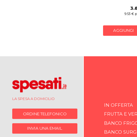
3.
9.53 € 
AGGIUNGI
LA SPESA A DOMICILIO
IN OFFERTA
ORDINE TELEFONICO
FRUTTA E VE
BANCO FRIG
INVIA UNA EMAIL
BANCO SURG