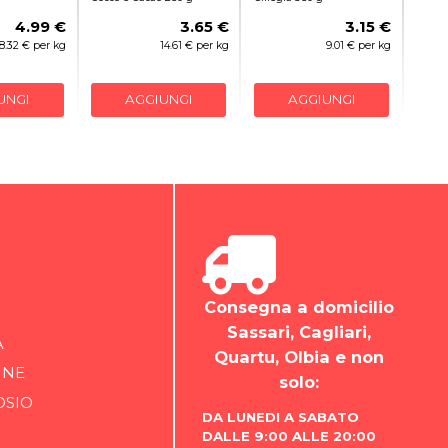
4.99 €
3.65 €
3.15 €
8.32 € per kg
14.61 € per kg
9.01 € per kg
UNGI
AGGIUNGI
AGGIUNGI
Consegna a domicilio
Sassari, Cagliari,
A
Quartu, Olbia e non
INE
solo:
OSIO
DA LUNEDI A SABATO
DALLE 9:00 ALLE 20:00