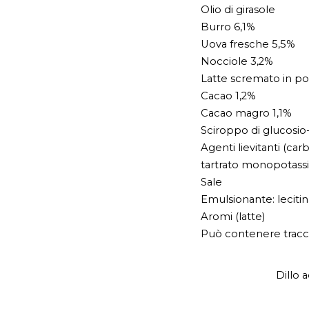
Olio di girasole
Burro 6,1%
Uova fresche 5,5%
Nocciole 3,2%
Latte scremato in po
Cacao 1,2%
Cacao magro 1,1%
Sciroppo di glucosio-
Agenti lievitanti (ca
tartrato monopotassi
Sale
Emulsionante: lecitina
Aromi (latte)
Può contenere tracce 
Dillo 