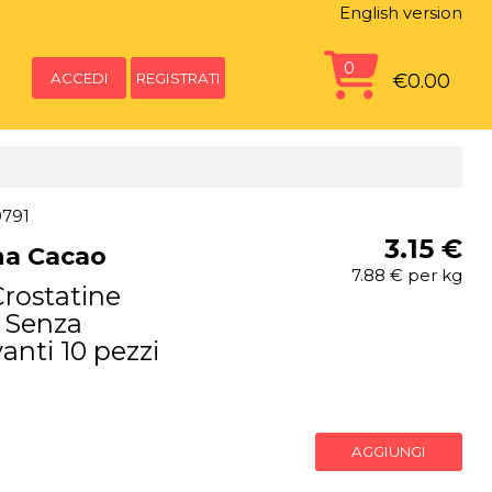
English version
0
ACCEDI
REGISTRATI
€0.00
9791
3.15 €
ina Cacao
7.88 € per kg
rostatine
 Senza
anti 10 pezzi
AGGIUNGI