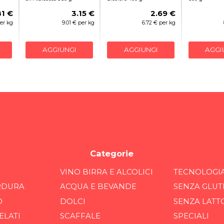
81 €
3.15 €
2.69 €
per kg
9.01 € per kg
6.72 € per kg
AGGIUNGI
AGGIUNGI
AGGI
Categorie
VINO BIRRA E ALCOLICI
TECNOLOGI
RDURA
ACQUA E BEVANDE
SENZA GLUT
O
DOLCI
SENZA LATT
ELATI
SCAFFALE
SPECIALI