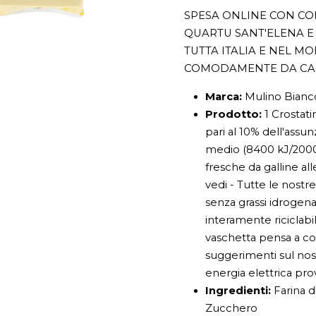
SPESA ONLINE CON CON
QUARTU SANT'ELENA E 
TUTTA ITALIA E NEL M
COMODAMENTE DA CA
Marca:
Mulino Bianc
Prodotto:
1 Crostati
pari al 10% dell'assu
medio (8400 kJ/2000 
fresche da galline al
vedi - Tutte le nostr
senza grassi idrogena
interamente riciclabil
vaschetta pensa a come
suggerimenti sul nos
energia elettrica pro
Ingredienti:
Farina 
Zucchero