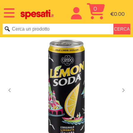
0
€0.00