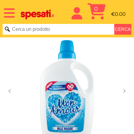
0
€0.00