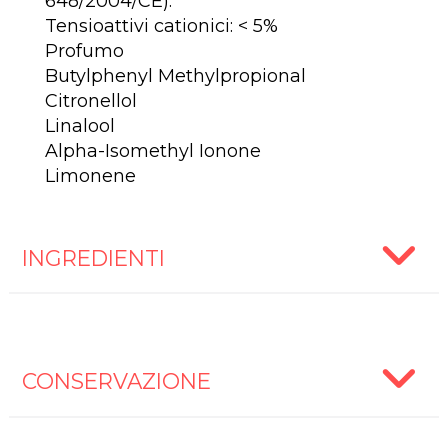
648/2004/CE):
Tensioattivi cationici: < 5%
Profumo
Butylphenyl Methylpropional
Citronellol
Linalool
Alpha-Isomethyl Ionone
Limonene
INGREDIENTI
CONSERVAZIONE