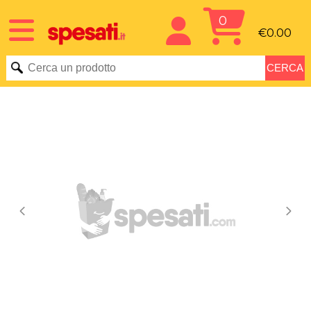
0
€0.00