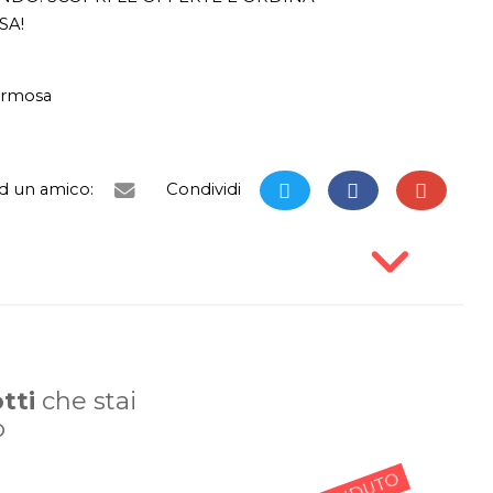
SA!
ormosa
ad un amico:
Condividi
tti
che stai
o