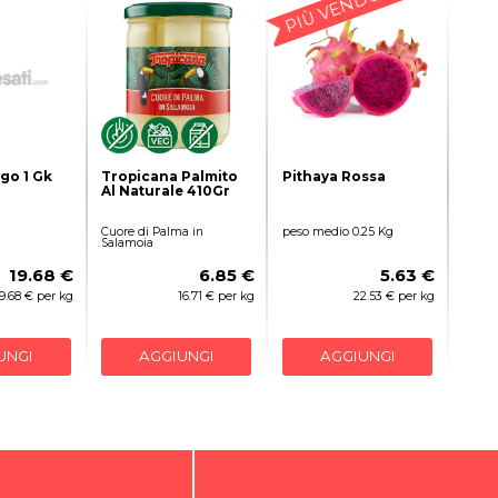
PIÙ VENDUTO
go 1 Gk
Tropicana Palmito
Pithaya Rossa
Al Naturale 410Gr
Cuore di Palma in
peso medio 0.25 Kg
Salamoia
19.68 €
6.85 €
5.63 €
19.68 € per kg
16.71 € per kg
22.53 € per kg
UNGI
AGGIUNGI
AGGIUNGI