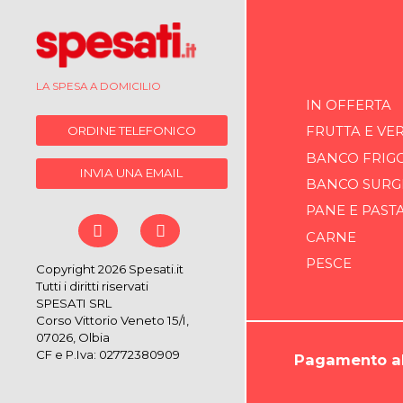
LA SPESA A DOMICILIO
IN OFFERTA
ORDINE TELEFONICO
FRUTTA E VE
BANCO FRIG
INVIA UNA EMAIL
BANCO SURG
PANE E PAST
CARNE
PESCE
Copyright 2026 Spesati.it
Tutti i diritti riservati
SPESATI SRL
Corso Vittorio Veneto 15/I,
07026, Olbia
CF e P.Iva: 02772380909
Pagamento al