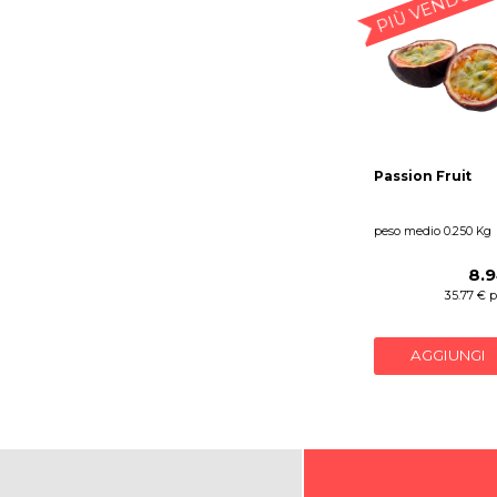
PIÙ VENDUTO
Passion Fruit
peso medio 0.250 Kg
8.9
35.77 € p
AGGIUNGI