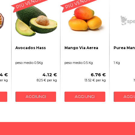
PIÙ VENDUTO
PIÙ VENDUTO
Avocados Hass
Mango Via Aerea
Purea Man
peso medio 0.5Kg
peso medio 0.5 Kg
1 Kg
4 €
4.12 €
6.76 €
er kg
8.25 € per kg
13.52 € per kg
AGGIUNGI
AGGIUNGI
AGGI