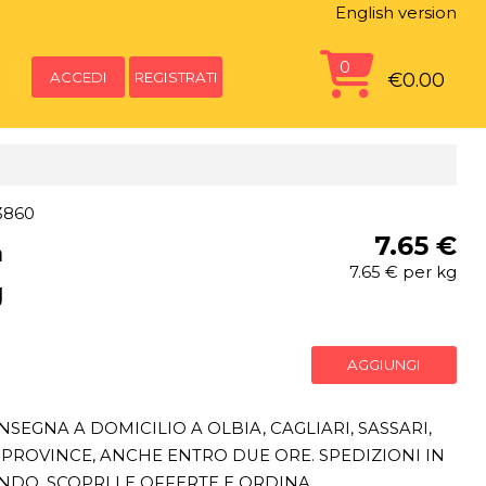
English version
0
ACCEDI
REGISTRATI
€0.00
3860
7.65 €
a
7.65 € per kg
g
AGGIUNGI
SEGNA A DOMICILIO A OLBIA, CAGLIARI, SASSARI,
PROVINCE, ANCHE ENTRO DUE ORE. SPEDIZIONI IN
ONDO. SCOPRI LE OFFERTE E ORDINA