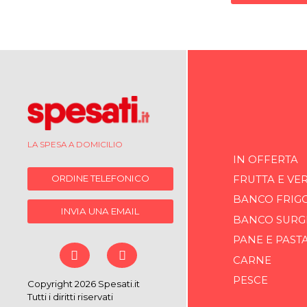
LA SPESA A DOMICILIO
IN OFFERTA
ORDINE TELEFONICO
FRUTTA E VE
BANCO FRIG
INVIA UNA EMAIL
BANCO SURG
PANE E PAST
CARNE
PESCE
Copyright 2026 Spesati.it
Tutti i diritti riservati