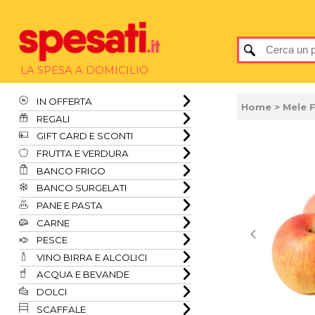
LA SPESA A DOMICILIO
IN OFFERTA
Home
> Mele F
REGALI
GIFT CARD E SCONTI
FRUTTA E VERDURA
BANCO FRIGO
BANCO SURGELATI
PANE E PASTA
CARNE
PESCE
VINO BIRRA E ALCOLICI
ACQUA E BEVANDE
DOLCI
SCAFFALE