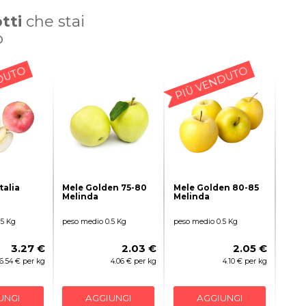
tti
che stai
o
DUTO
PIÙ VENDUTO
talia
Mele Golden 75-80
Mele Golden 80-85
Melinda
Melinda
.5 Kg
peso medio 0.5 Kg
peso medio 0.5 Kg
3.27 €
2.03 €
2.05 €
6.54 € per kg
4.06 € per kg
4.10 € per kg
UNGI
AGGIUNGI
AGGIUNGI