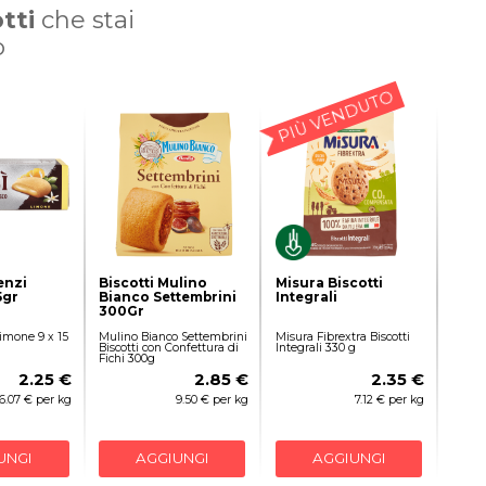
tti
che stai
o
PIÙ VENDUTO
enzi
Biscotti Mulino
Misura Biscotti
5gr
Bianco Settembrini
Integrali
300Gr
Limone 9 x 15
Mulino Bianco Settembrini
Misura Fibrextra Biscotti
Biscotti con Confettura di
Integrali 330 g
Fichi 300g
2.25 €
2.85 €
2.35 €
16.07 € per kg
9.50 € per kg
7.12 € per kg
UNGI
AGGIUNGI
AGGIUNGI