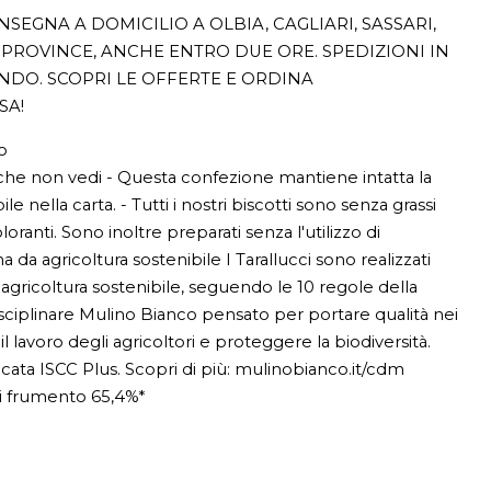
SEGNA A DOMICILIO A OLBIA, CAGLIARI, SASSARI,
PROVINCE, ANCHE ENTRO DUE ORE. SPEDIZIONI IN
ONDO. SCOPRI LE OFFERTE E ORDINA
SA!
o
he non vedi - Questa confezione mantiene intatta la
ile nella carta. - Tutti i nostri biscotti sono senza grassi
oranti. Sono inoltre preparati senza l'utilizzo di
a da agricoltura sostenibile I Tarallucci sono realizzati
gricoltura sostenibile, seguendo le 10 regole della
disciplinare Mulino Bianco pensato per portare qualità nei
l lavoro degli agricoltori e proteggere la biodiversità.
tificata ISCC Plus. Scopri di più: mulinobianco.it/cdm
di frumento 65,4%*