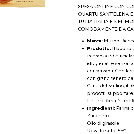
SPESA ONLINE CON CON
QUARTU SANT'ELENA E 
TUTTA ITALIA E NEL M
COMODAMENTE DA CA
Marca:
Mulino Bianc
Prodotto:
Il buono c
fragranza ed è riciclab
idrogenati e senza col
conservanti. Con farin
con grano tenero da a
Carta del Mulino, il 
prodotti, supportare i
L'intera filiera è cer
Ingredienti:
Farina 
Zucchero
Olio di girasole
Uova fresche 5%*