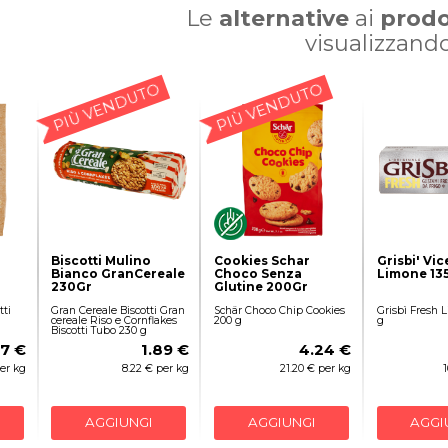
Le
alternative
ai
prodo
visualizzand
PIÙ VENDUTO
PIÙ VENDUTO
Biscotti Mulino
Cookies Schar
Grisbi' Vic
Bianco GranCereale
Choco Senza
Limone 13
230Gr
Glutine 200Gr
ti
Gran Cereale Biscotti Gran
Schär Choco Chip Cookies
Grisbì Fresh 
cereale Riso e Cornflakes
200 g
g
Biscotti Tubo 230 g
17 €
1.89 €
4.24 €
per kg
8.22 € per kg
21.20 € per kg
AGGIUNGI
AGGIUNGI
AGGI