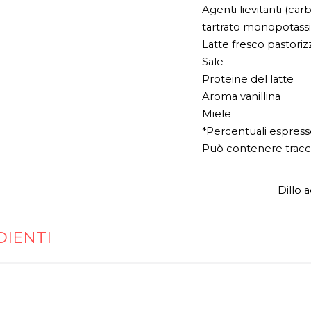
Agenti lievitanti (ca
tartrato monopotassi
Latte fresco pastorizz
Sale
Proteine del latte
Aroma vanillina
Miele
*Percentuali espresse
Può contenere tracce
Dillo 
DIENTI