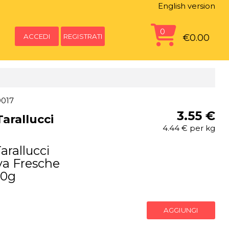
English version
0
ACCEDI
REGISTRATI
€0.00
9017
3.55 €
Tarallucci
4.44 € per kg
arallucci
va Fresche
00g
AGGIUNGI