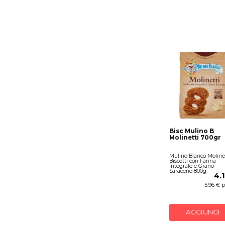
Bisc Mulino B
Molinetti 700gr
Mulino Bianco Molinet
Biscotti con Farina
Integrale e Grano
Saraceno 800g
4.
5.96 € 
AGGIUNGI