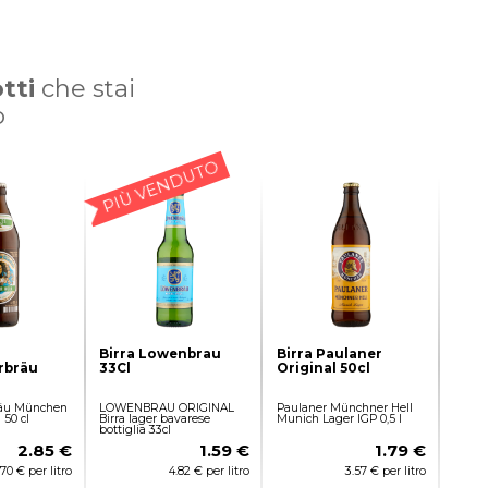
tti
che stai
o
PIÙ VENDUTO
Birra Lowenbrau
Birra Paulaner
rbräu
33Cl
Original 50cl
l
räu München
LOWENBRAU ORIGINAL
Paulaner Münchner Hell
 50 cl
Birra lager bavarese
Munich Lager IGP 0,5 l
bottiglia 33cl
2.85 €
1.59 €
1.79 €
.70 € per litro
4.82 € per litro
3.57 € per litro