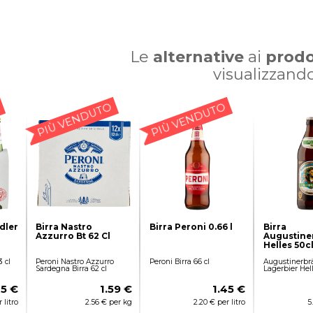
Le
alternative
ai
prodo
visualizzand
PIÙ VENDUTO
PIÙ VENDUTO
dler
Birra Nastro
Birra Peroni 0.66 l
Birra
Azzurro Bt 62 Cl
Augustine
Helles 50c
 cl
Peroni Nastro Azzurro
Peroni Birra 66 cl
Augustinerb
Sardegna Birra 62 cl
Lagerbier Hell
45 €
1.59 €
1.45 €
 litro
2.56 € per kg
2.20 € per litro
5