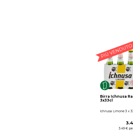
PIÙ VENDUTO
Birra Ichnusa Ra
3x33cl
Ichnusa Limone 3 x 33
3.
3.49 € per