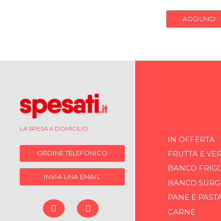
AGGIUNGI
LA SPESA A DOMICILIO
IN OFFERTA
ORDINE TELEFONICO
FRUTTA E VE
BANCO FRIG
INVIA UNA EMAIL
BANCO SURG
PANE E PAST
CARNE