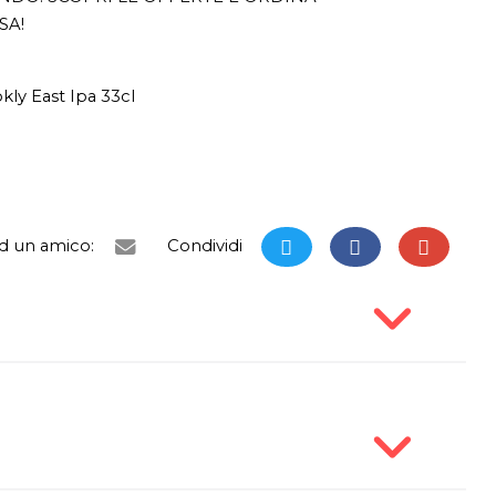
SA!
kly East Ipa 33cl
ad un amico:
Condividi