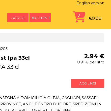
English version
0
ACCEDI
REGISTRATI
€0.00
4203
2.94 €
st Ipa 33cl
8.91 € per litro
A 33 cl
AGGIUNGI
SEGNA A DOMICILIO A OLBIA, CAGLIARI, SASSARI,
PROVINCE, ANCHE ENTRO DUE ORE. SPEDIZIONI IN
ONDO. SCOPRI LE OFFERTE E ORDINA