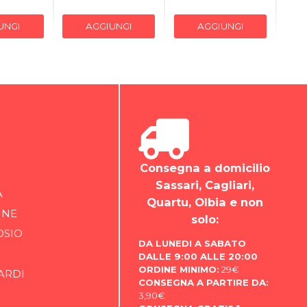
UNGI
AGGIUNGI
AGGIUNGI
Consegna a domicilio
Sassari, Cagliari,
A
Quartu, Olbia e non
INE
solo:
OSIO
DA LUNEDI A SABATO
DALLE 9:00 ALLE 20:00
ORDINE MINIMO:
29€
ARDI
CONSEGNA A PARTIRE DA:
3,90€