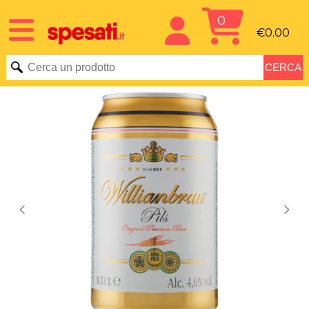
0
€0.00