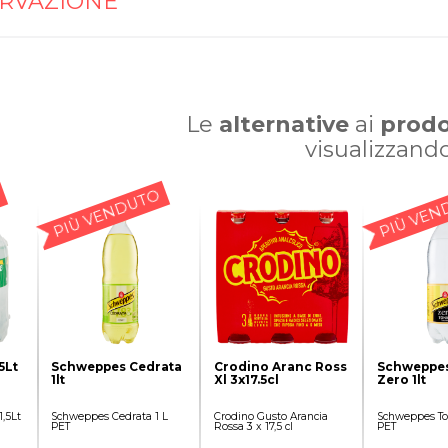
RVAZIONE
Le
alternative
ai
prodo
visualizzand
PIÙ VENDUTO
PIÙ VEN
5Lt
Schweppes Cedrata
Crodino Aranc Ross
Schweppes
1lt
Xl 3x17.5cl
Zero 1lt
1,5Lt
Schweppes Cedrata 1 L
Crodino Gusto Arancia
Schweppes Ton
PET
Rossa 3 x 17,5 cl
PET