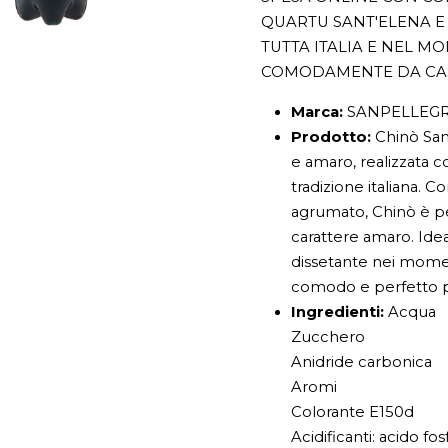
QUARTU SANT'ELENA E 
TUTTA ITALIA E NEL M
COMODAMENTE DA CA
Marca:
SANPELLEGR
Prodotto:
Chinò San
e amaro, realizzata c
tradizione italiana. 
agrumato, Chinò è pe
carattere amaro. Ide
dissetante nei momenti
comodo e perfetto per
Ingredienti:
Acqua
Zucchero
Anidride carbonica
Aromi
Colorante E150d
Acidificanti: acido fos