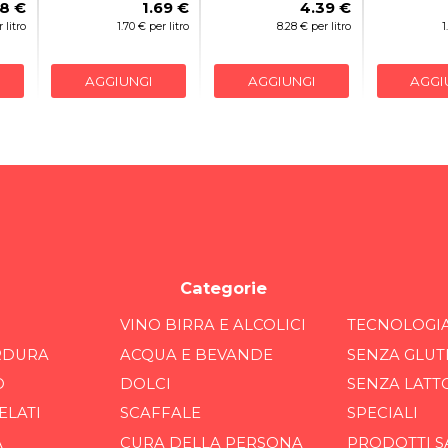
88 €
1.69 €
4.39 €
 litro
1.70 € per litro
8.28 € per litro
1
AGGIUNGI
AGGIUNGI
AGGI
Categorie
VINO BIRRA E ALCOLICI
TECNOLOGI
RDURA
ACQUA E BEVANDE
SENZA GLUT
O
DOLCI
SENZA LATT
ELATI
SCAFFALE
SPECIALI
A
CURA DELLA PERSONA
PRODOTTI S