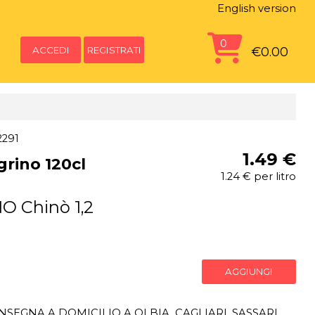
English version
0
ACCEDI
REGISTRATI
€0.00
2291
1.49 €
grino 120cl
1.24 € per litro
 Chinò 1,2
AGGIUNGI
SEGNA A DOMICILIO A OLBIA, CAGLIARI, SASSARI,