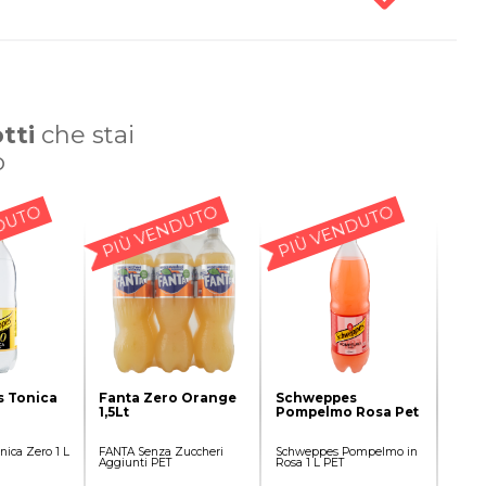
tti
che stai
o
DUTO
PIÙ VENDUTO
PIÙ VENDUTO
 Tonica
Fanta Zero Orange
Schweppes
1,5Lt
Pompelmo Rosa Pet
ica Zero 1 L
FANTA Senza Zuccheri
Schweppes Pompelmo in
Aggiunti PET
Rosa 1 L PET