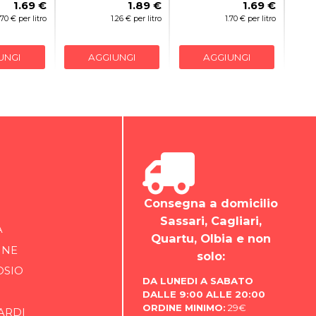
1.69 €
1.89 €
1.69 €
.70 € per litro
1.26 € per litro
1.70 € per litro
UNGI
AGGIUNGI
AGGIUNGI
Consegna a domicilio
Sassari, Cagliari,
A
Quartu, Olbia e non
INE
solo:
OSIO
DA LUNEDI A SABATO
DALLE 9:00 ALLE 20:00
ORDINE MINIMO:
29€
ARDI