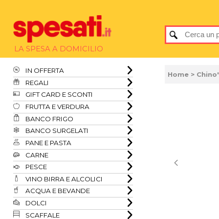
LA SPESA A DOMICILIO
IN OFFERTA
Home
> Chino'
REGALI
GIFT CARD E SCONTI
FRUTTA E VERDURA
BANCO FRIGO
BANCO SURGELATI
PANE E PASTA
CARNE
PESCE
VINO BIRRA E ALCOLICI
ACQUA E BEVANDE
DOLCI
SCAFFALE