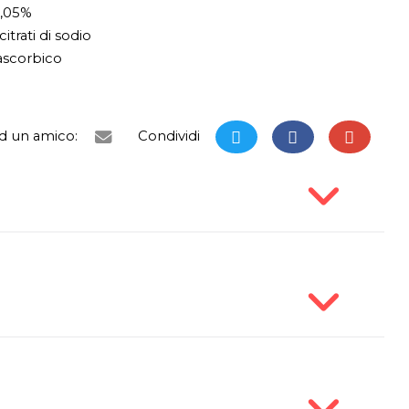
0,05%
citrati di sodio
 ascorbico
ad un amico:
Condividi