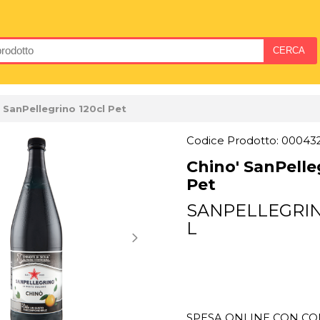
 SanPellegrino 120cl Pet
Codice Prodotto: 00043
Chino' SanPelle
Pet
SANPELLEGRINO
L
SPESA ONLINE CON CON