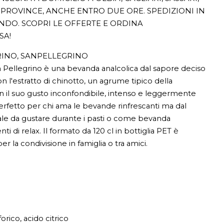
PROVINCE, ANCHE ENTRO DUE ORE. SPEDIZIONI IN
ONDO. SCOPRI LE OFFERTE E ORDINA
SA!
INO, SANPELLEGRINO
 Pellegrino è una bevanda analcolica dal sapore deciso
on l'estratto di chinotto, un agrume tipico della
Con il suo gusto inconfondibile, intenso e leggermente
rfetto per chi ama le bevande rinfrescanti ma dal
ale da gustare durante i pasti o come bevanda
 di relax. Il formato da 120 cl in bottiglia PET è
 la condivisione in famiglia o tra amici.
forico, acido citrico