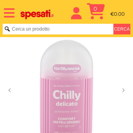
0
€0.00