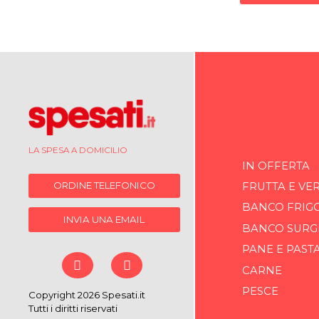
LA SPESA A DOMICILIO
IN OFFERTA
ORDINE TELEFONICO
FRUTTA E VE
BANCO FRIG
INVIA UNA EMAIL
BANCO SURG
PANE E PAST
CARNE
PESCE
Copyright 2026 Spesati.it
Tutti i diritti riservati