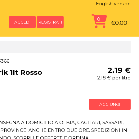
English version
0
ACCEDI
REGISTRATI
€0.00
3366
2.19 €
ik 1lt Rosso
2.18 € per litro
AGGIUNGI
SEGNA A DOMICILIO A OLBIA, CAGLIARI, SASSARI,
PROVINCE, ANCHE ENTRO DUE ORE. SPEDIZIONI IN
ONDO. SCOPRI LE OFFERTE E ORDINA