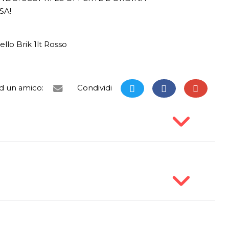
SA!
llo Brik 1lt Rosso
ad un amico:
Condividi