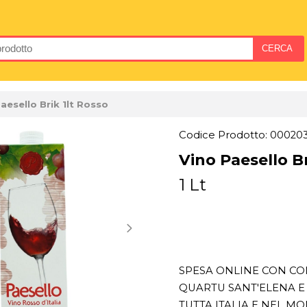
aesello Brik 1lt Rosso
Codice Prodotto: 00020
Vino Paesello Br
1 Lt
SPESA ONLINE CON CON
QUARTU SANT'ELENA E 
TUTTA ITALIA E NEL M