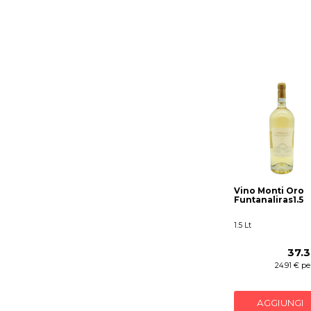
Vino Monti Oro
Funtanaliras1.5
1.5 Lt
37.
24.91 € per
AGGIUNGI