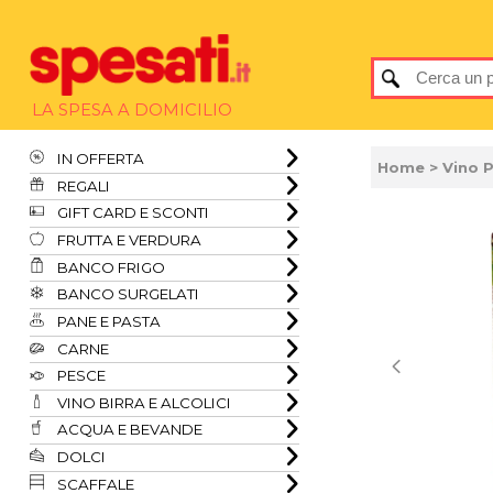
LA SPESA A DOMICILIO
IN OFFERTA
Home
> Vino P
REGALI
GIFT CARD E SCONTI
FRUTTA E VERDURA
BANCO FRIGO
BANCO SURGELATI
PANE E PASTA
CARNE
PESCE
VINO BIRRA E ALCOLICI
ACQUA E BEVANDE
DOLCI
SCAFFALE