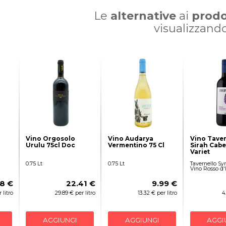
Le
alternative
ai
prodo
visualizzand
Vino Orgosolo
Vino Audarya
Vino Taver
Urulu 75cl Doc
Vermentino 75 Cl
Sirah Cabe
Variet
0.75 Lt
0.75 Lt
Tavernello Sy
Vino Rosso d'I
38 €
22.41 €
9.99 €
 litro
29.89 € per litro
13.32 € per litro
4
AGGIUNGI
AGGIUNGI
AGGI