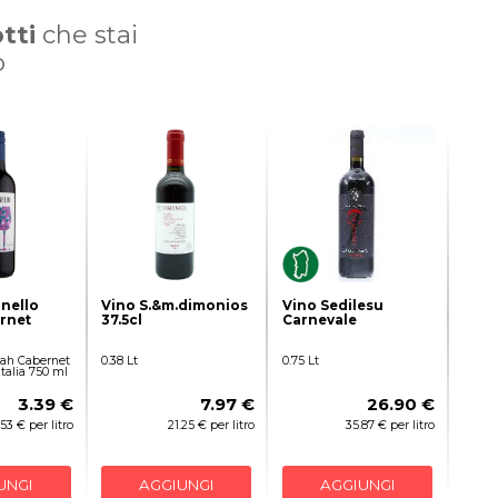
tti
che stai
o
nello
Vino S.&m.dimonios
Vino Sedilesu
rnet
37.5cl
Carnevale
rah Cabernet
0.38 Lt
0.75 Lt
talia 750 ml
3.39 €
7.97 €
26.90 €
.53 € per litro
21.25 € per litro
35.87 € per litro
UNGI
AGGIUNGI
AGGIUNGI