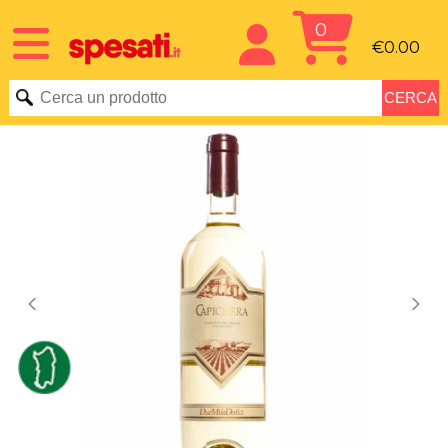
0
€0.00