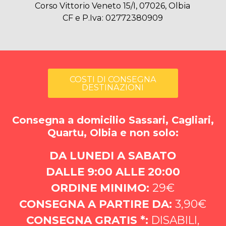
Corso Vittorio Veneto 15/I, 07026, Olbia
CF e P.Iva: 02772380909
COSTI DI CONSEGNA
DESTINAZIONI
Consegna a domicilio Sassari, Cagliari,
Quartu, Olbia e non solo:
DA LUNEDI A SABATO
DALLE 9:00 ALLE 20:00
ORDINE MINIMO:
29€
CONSEGNA A PARTIRE DA:
3,90€
CONSEGNA GRATIS *:
DISABILI,