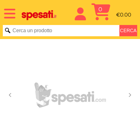
0
€0.00