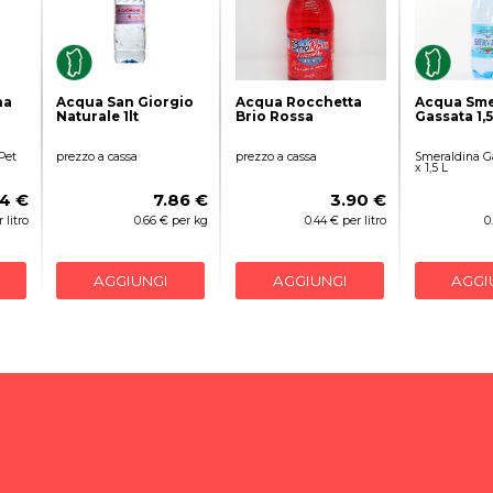
na
Acqua San Giorgio
Acqua Rocchetta
Acqua Sme
Naturale 1lt
Brio Rossa
Gassata 1,5
Pet
prezzo a cassa
prezzo a cassa
Smeraldina Ga
x 1,5 L
4 €
7.86 €
3.90 €
 litro
0.66 € per kg
0.44 € per litro
0
AGGIUNGI
AGGIUNGI
AGGI