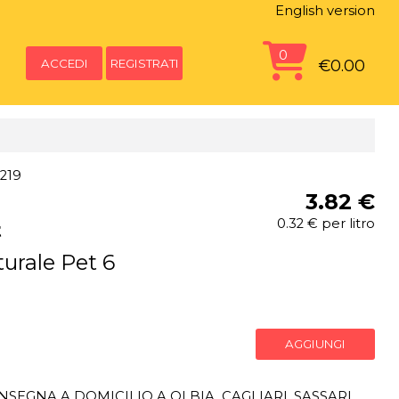
English version
0
ACCEDI
REGISTRATI
€0.00
219
3.82 €
0.32 € per litro
t
urale Pet 6
AGGIUNGI
SEGNA A DOMICILIO A OLBIA, CAGLIARI, SASSARI,