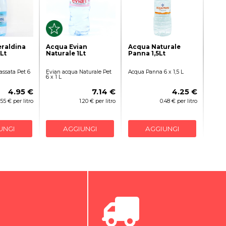
raldina
Acqua Evian
Acqua Naturale
Lt
Naturale 1Lt
Panna 1,5Lt
ssata Pet 6
Evian acqua Naturale Pet
Acqua Panna 6 x 1,5 L
6 x 1 L
4.95 €
7.14 €
4.25 €
.55 € per litro
1.20 € per litro
0.48 € per litro
UNGI
AGGIUNGI
AGGIUNGI