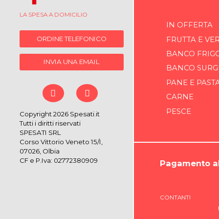
LA SPESA A DOMICILIO
IN OFFERTA
ORDINE TELEFONICO
FRUTTA E VE
BANCO FRIG
INVIA UNA EMAIL
BANCO SURG
PANE E PAST
CARNE
PESCE
Copyright 2026 Spesati.it
Tutti i diritti riservati
SPESATI SRL
Corso Vittorio Veneto 15/I,
07026, Olbia
CF e P.Iva: 02772380909
Pagamento al
CONTANTI