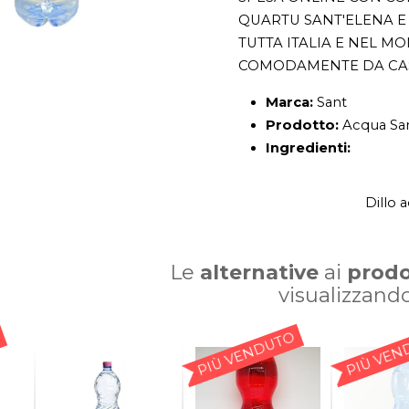
QUARTU SANT'ELENA E 
TUTTA ITALIA E NEL M
COMODAMENTE DA CA
Marca:
Sant
Prodotto:
Acqua San
Ingredienti:
Dillo 
Le
alternative
ai
prodo
visualizzand
PIÙ VENDUTO
PIÙ VEN