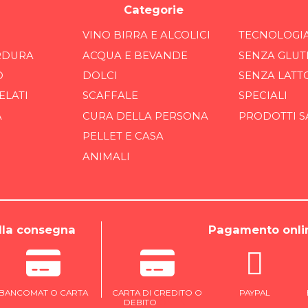
Categorie
VINO BIRRA E ALCOLICI
TECNOLOGI
RDURA
ACQUA E BEVANDE
SENZA GLUT
O
DOLCI
SENZA LATT
ELATI
SCAFFALE
SPECIALI
A
CURA DELLA PERSONA
PRODOTTI S
PELLET E CASA
ANIMALI
la consegna
Pagamento onli
BANCOMAT O CARTA
CARTA DI CREDITO O
PAYPAL
DEBITO
ONLINE