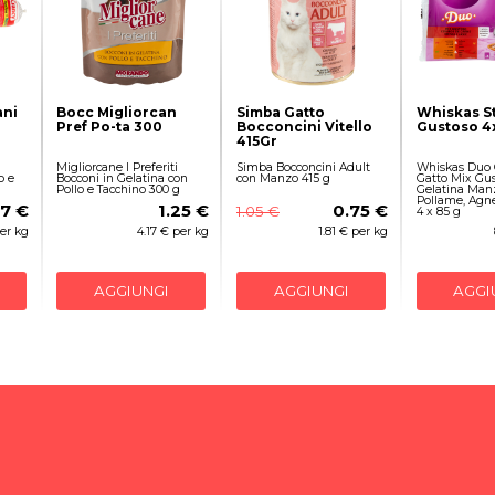
ani
Bocc Migliorcan
Simba Gatto
Whiskas S
Pref Po-ta 300
Bocconcini Vitello
Gustoso 4
415Gr
Migliorcane I Preferiti
Simba Bocconcini Adult
Whiskas Duo
o e
Bocconi in Gelatina con
con Manzo 415 g
Gatto Mix Gus
Pollo e Tacchino 300 g
Gelatina Man
Pollame, Agne
87 €
1.25 €
0.75 €
1.05 €
4 x 85 g
per kg
4.17 € per kg
1.81 € per kg
AGGIUNGI
AGGIUNGI
AGGI