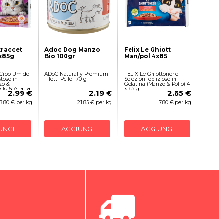
traccet
Adoc Dog Manzo
Felix Le Ghiott
x85g
Bio 100gr
Man/pol 4x85
 Cibo Umido
ADoC Naturally Premium
FELIX Le Ghiottonerie
toso in
Filetti Pollo 170 g
Selezioni deliziose in
zo &
Gelatina (Manzo & Pollo) 4
llo & Anatra
x 85 g
2.99 €
2.19 €
2.65 €
8.80 € per kg
21.85 € per kg
7.80 € per kg
UNGI
AGGIUNGI
AGGIUNGI