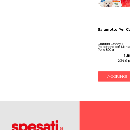
Salamotto Per C
Giuntini Crancy il
Polpettone con Manz
Pollo 800 g
1.
2.34 € 
AGGIUNGI