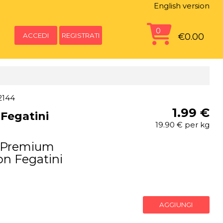
English version
0
ACCEDI
REGISTRATI
€0.00
2144
1.99 €
Fegatini
19.90 € per kg
y Premium
con Fegatini
AGGIUNGI