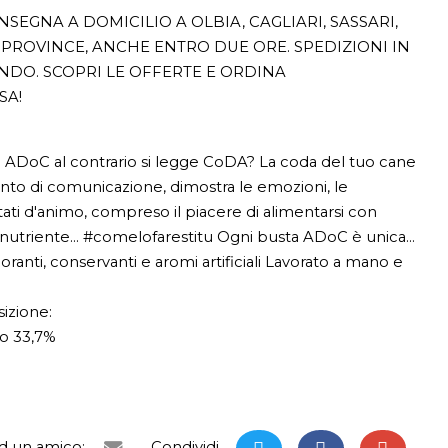
SEGNA A DOMICILIO A OLBIA, CAGLIARI, SASSARI,
PROVINCE, ANCHE ENTRO DUE ORE. SPEDIZIONI IN
ONDO. SCOPRI LE OFFERTE E ORDINA
SA!
 ADoC al contrario si legge CoDA? La coda del tuo cane
nto di comunicazione, dimostra le emozioni, le
 stati d'animo, compreso il piacere di alimentarsi con
nutriente... #comelofarestitu Ogni busta ADoC è unica...
oranti, conservanti e aromi artificiali Lavorato a mano e
izione:
llo 33,7%
ad un amico:
Condividi