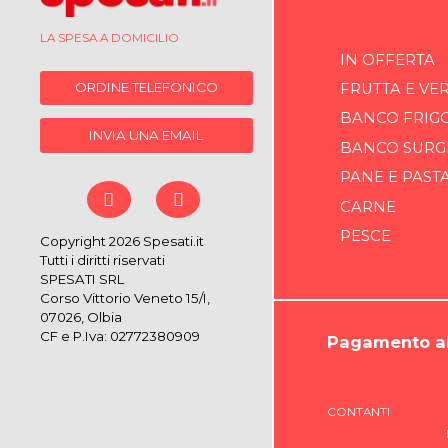
LA SPESA A DOMICILIO
IN OFFERTA
ORDINE TELEFONICO
FRUTTA E VE
BANCO FRIG
INVIA UNA EMAIL
BANCO SURG
PANE E PAST
CARNE
PESCE
Copyright 2026 Spesati.it
Tutti i diritti riservati
SPESATI SRL
Corso Vittorio Veneto 15/I,
07026, Olbia
CF e P.Iva: 02772380909
Pagamento al
CONTANTI