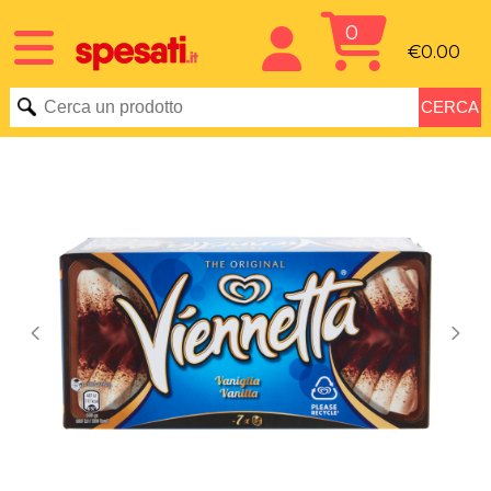
0
€0.00