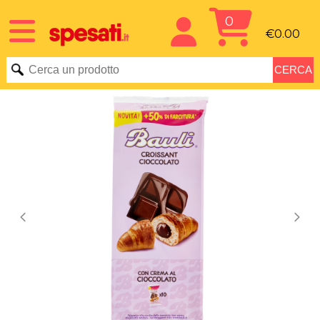
0
€0.00