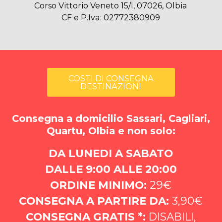
Corso Vittorio Veneto 15/I, 07026, Olbia
CF e P.Iva: 02772380909
COSTI DI CONSEGNA
DESTINAZIONI
Consegna a domicilio Sassari, Cagliari,
Quartu, Olbia e non solo:
DA LUNEDI A SABATO
DALLE 9:00 ALLE 20:00
ORDINE MINIMO:
29€
CONSEGNA A PARTIRE DA:
3,90€
CONSEGNA GRATIS *:
DISABILI,