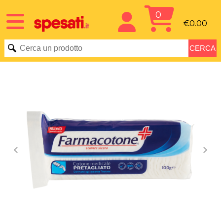
0
€0.00