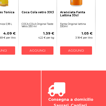
s Tonica
Coca Cola vetro 33Cl
Aranciata Fanta
Lattina 33cl
ica 0,18 L
COCA-COLA Original Taste
Fanta Original lattina
Vetro 330 ml
330ml
4.09 €
1.39 €
1.05 €
.69 € per litro
4.22 € per kg
3.18 € per litro
UNGI
AGGIUNGI
AGGIUNGI
Consegna a domicilio
Sassari, Cagliari,