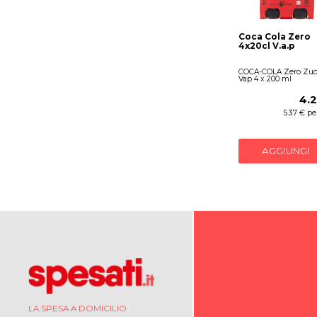
Coca Cola Zero
4x20cl V.a.p
COCA-COLA Zero Zuc
Vap 4 x 200 ml
4.
5.37 € per
AGGIUNGI
LA SPESA A DOMICILIO