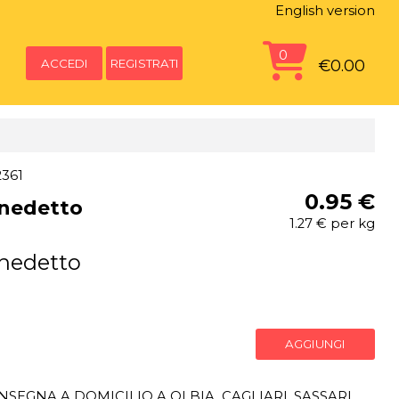
English version
0
ACCEDI
REGISTRATI
€0.00
2361
0.95 €
nedetto
1.27 € per kg
nedetto
AGGIUNGI
SEGNA A DOMICILIO A OLBIA, CAGLIARI, SASSARI,