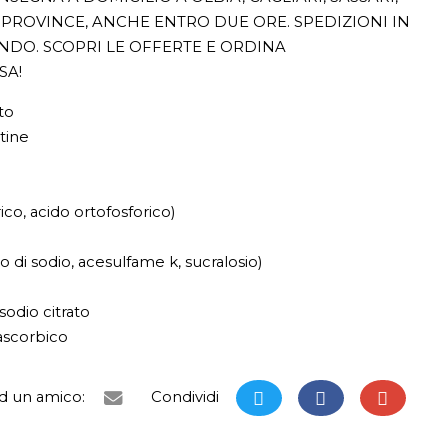
PROVINCE, ANCHE ENTRO DUE ORE. SPEDIZIONI IN
ONDO. SCOPRI LE OFFERTE E ORDINA
SA!
to
tine
rico, acido ortofosforico)
o di sodio, acesulfame k, sucralosio)
 sodio citrato
 ascorbico
ad un amico:
Condividi