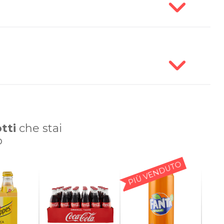
tti
che stai
o
PIÙ VENDUTO