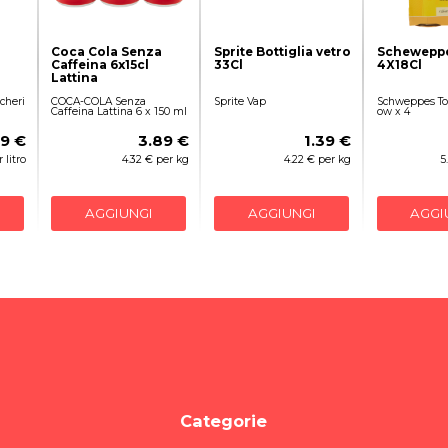
Coca Cola Senza
Sprite Bottiglia vetro
Scheweppe
Caffeina 6x15cl
33Cl
4X18Cl
Lattina
cheri
COCA-COLA Senza
Sprite Vap
Schweppes Ton
Caffeina Lattina 6 x 150 ml
ow x 4
29 €
3.89 €
1.39 €
 litro
4.32 € per kg
4.22 € per kg
5
AGGIUNGI
AGGIUNGI
AGGI
Categorie