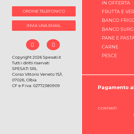
IN OFFERTA
ORDINE TELEFONICO
FRUTTA E VE
BANCO FRIG
INVIA UNA EMAIL
BANCO SURG
PANE E PAST
CARNE
PESCE
Copyright 2026 Spesati.it
Tutti i diritti riservati
SPESATI SRL
Corso Vittorio Veneto 15/I,
07026, Olbia
CF e P.Iva: 02772380909
Pagamento al
CONTANTI